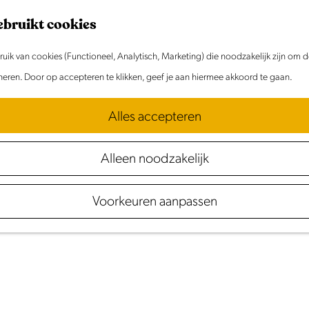
ebruikt cookies
ik van cookies (Functioneel, Analytisch, Marketing) die noodzakelijk zijn om 
oneren. Door op accepteren te klikken, geef je aan hiermee akkoord te gaan.
Alles accepteren
n
en
wandelen
in
De
Be
Alleen noodzakelijk
Voorkeuren aanpassen