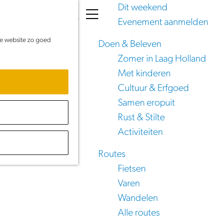
Dit weekend
K
Z
Evenement aanmelden
a
o
M
de website zo goed
a
e
e
Doen & Beleven
r
k
n
Zomer in Laag Holland
t
e
u
Met kinderen
n
Cultuur & Erfgoed
emster
Samen eropuit
Rust & Stilte
Activiteiten
Routes
Fietsen
Varen
Wandelen
Alle routes