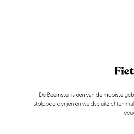
e
Fie
De Beemster is een van de mooiste geb
stolpboerderijen en weidse uitzichten m
eeuw