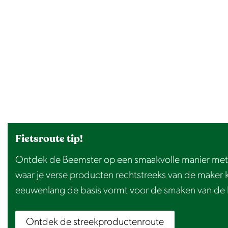
Fietsroute tip!
Ontdek de Beemster op een smaakvolle manier met d
waar je verse producten rechtstreeks van de maker 
eeuwenlang de basis vormt voor de smaken van de 
Ontdek de streekproductenroute