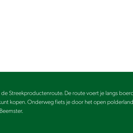
e Streekproductenroute. De route voert je langs boerd
kunt kopen. Onderweg fiets je door het open polderland
Beemster.