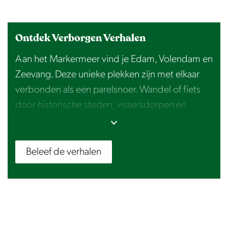
Ontdek Verborgen Verhalen
Aan het Markermeer vind je Edam, Volendam en
Zeevang. Deze unieke plekken zijn met elkaar
verbonden als een parelsnoer. Wandel of fiets
door historische steden, vissersdorpen en
uitgestrekte polders, terwijl verhalen uit het
verleden je inspireren. Ontdek hoe de
kaasmarkten ooit het hart van Edam vormden en
Beleef de verhalen
beleef Volendam door de ogen van vissers uit
vroegere tijden. Laat je meevoeren door
verhalen die de omgeving een nieuwe dimensie
geven.