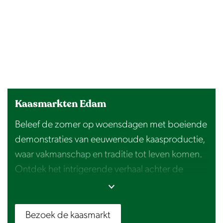
Kaasmarkten Edam
Beleef de zomer op woensdagen met boeiende
demonstraties van eeuwenoude kaasproductie,
waar vakmanschap en traditie tot leven komen.
Ontdek het intrigerende verhaal achter de
wereldwijde faam van Nederlandse kaas en laat
je meevoeren door de rijke geschiedenis van
deze iconische export.
Bezoek de kaasmarkt