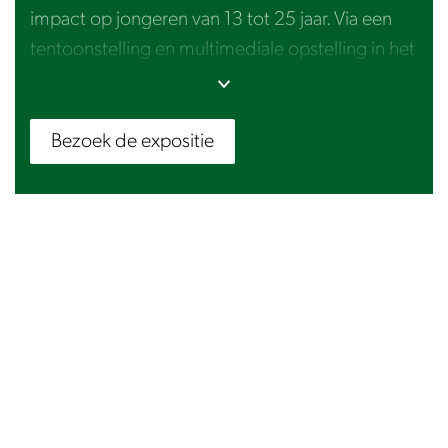
impact op jongeren van 13 tot 25 jaar. Via een
tentoonstelling en multimediale opstelling in het
museum ontdek je persoonlijke verhalen over
verlies, veerkracht en verbondenheid.
Universele thema’s maken deze expositie zowel
Bezoek de expositie
lokaal als wereldwijd herkenbaar.