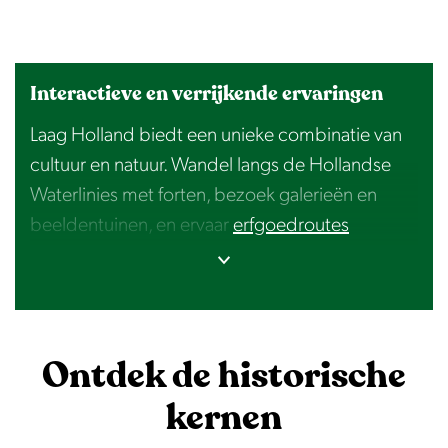
Interactieve en verrijkende ervaringen
Laag Holland biedt een unieke combinatie van
cultuur en natuur. Wandel langs de Hollandse
Waterlinies met forten, bezoek galerieën en
beeldentuinen, en ervaar
erfgoedroutes
zoals Kunstenaarsdorp Volendam of Ode aan
het Hollandse Landschap, waar kunst, tradities
en waterwerken samenkomen. Maak je beleving
compleet met interactieve audiotours, digitale
Ontdek de historische
routekaarten, of bezoek
historische
evenementen
zoals de Kaasmarkten in
kernen
Edam en Monnickendammer Visdagen.