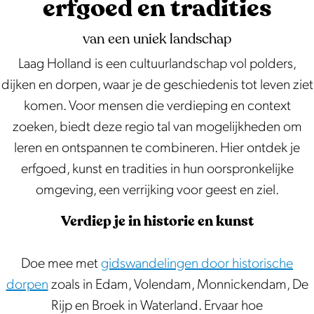
erfgoed en tradities
o
n
t
k
d
o
van een uniek landschap
a
s
o
Laag Holland is een cultuurlandschap vol polders,
l
e
n
dijken en dorpen, waar je de geschiedenis tot leven ziet
e
W
s
komen. Voor mensen die verdieping en context
h
a
t
zoeken, biedt deze regio tal van mogelijkheden om
i
t
e
leren en ontspannen te combineren. Hier ontdek je
s
e
l
erfgoed, kunst en tradities in hun oorspronkelijke
t
r
l
omgeving, een verrijking voor geest en ziel.
o
l
i
r
i
n
Verdiep je in historie en kunst
i
n
g
e
i
e
Doe mee met
gidswandelingen door historische
e
n
dorpen
zoals in Edam, Volendam, Monnickendam, De
s
Rijp en Broek in Waterland. Ervaar hoe