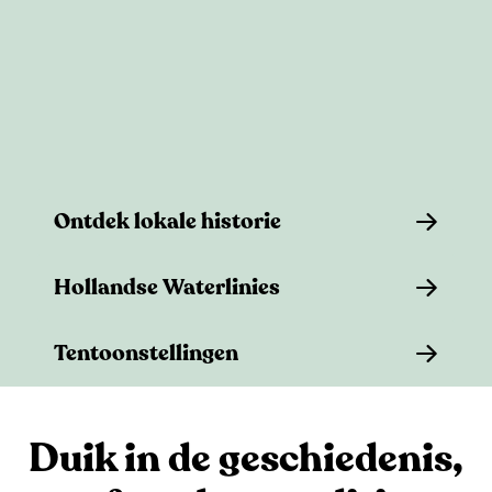
e
Ontdek lokale historie
O
Hollandse Waterlinies
n
t
H
Tentoonstellingen
d
o
e
l
T
k
l
e
Duik in de geschiedenis,
l
a
n