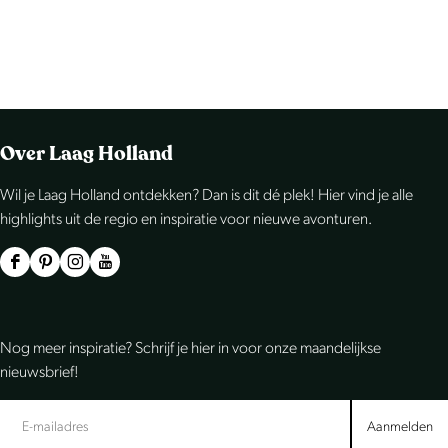
Over Laag Holland
Wil je Laag Holland ontdekken? Dan is dit dé plek! Hier vind je alle
highlights uit de regio en inspiratie voor nieuwe avonturen.
F
P
I
Y
a
i
n
o
c
n
s
u
Nog meer inspiratie? Schrijf je hier in voor onze maandelijkse
e
t
t
T
nieuwsbrief!
b
e
a
u
o
r
g
b
Aanmelden