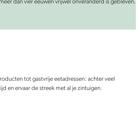
l meer dan vier eeuwen vrijwel onveranderd is gebleven.
roducten tot gastvrije eetadressen: achter veel
 en ervaar de streek met al je zintuigen.