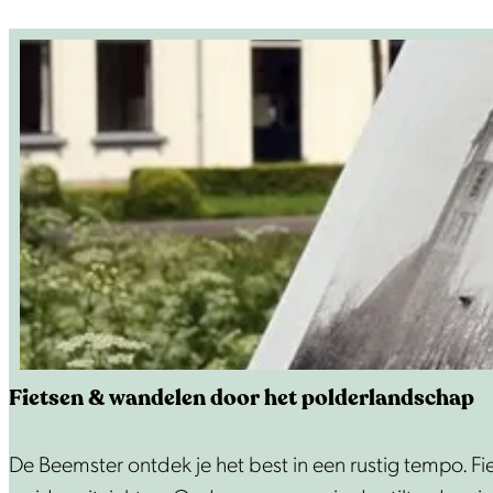
k
n
e
d
n
i
e
h
e
t
v
e
r
h
a
Fietsen & wandelen door het polderlandschap
a
l
F
De Beemster ontdek je het best in een rustig tempo. F
v