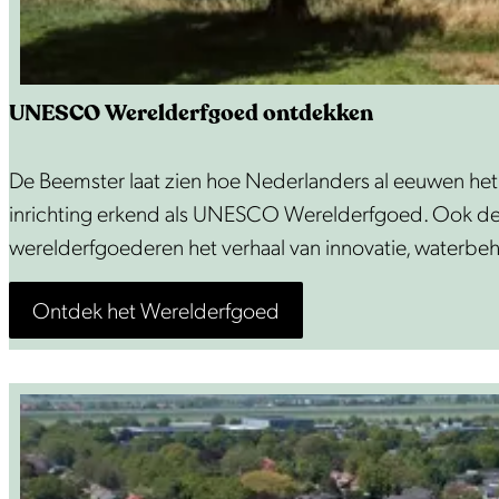
UNESCO Werelderfgoed ontdekken
U
De Beemster laat zien hoe Nederlanders al eeuwen het
N
inrichting erkend als UNESCO Werelderfgoed. Ook de fo
E
werelderfgoederen het verhaal van innovatie, waterbe
S
Ontdek het Werelderfgoed
C
O
W
e
r
e