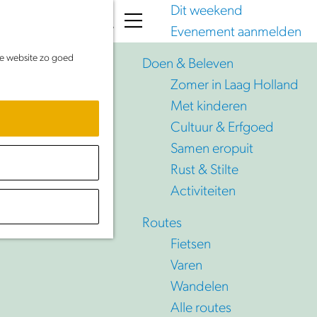
Dit weekend
K
Z
Evenement aanmelden
a
o
M
de website zo goed
a
e
e
Doen & Beleven
r
k
n
Zomer in Laag Holland
t
e
u
Met kinderen
n
Cultuur & Erfgoed
Samen eropuit
Rust & Stilte
Activiteiten
g Holland
Routes
Fietsen
Varen
Wandelen
Alle routes