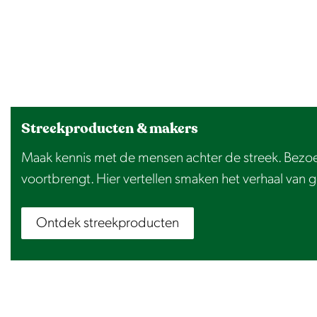
d
o
o
r
h
e
Streekproducten & makers
t
p
Maak kennis met de mensen achter de streek. Bezoe
o
voortbrengt. Hier vertellen smaken het verhaal van
l
d
Ontdek streekproducten
e
r
l
a