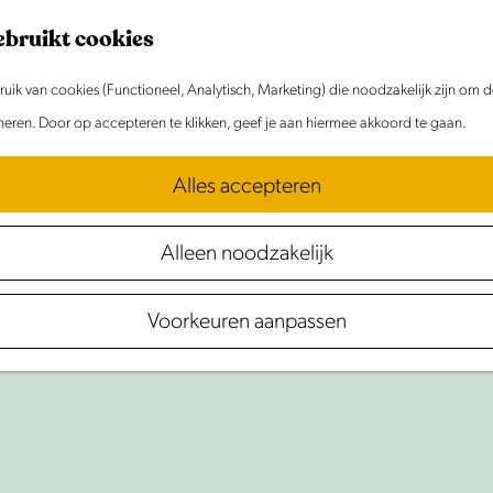
ebruikt cookies
ik van cookies (Functioneel, Analytisch, Marketing) die noodzakelijk zijn om 
oneren. Door op accepteren te klikken, geef je aan hiermee akkoord te gaan.
Alles accepteren
Alleen noodzakelijk
Ontdek
De
Beemster
Voorkeuren aanpassen
erij de Beemster: UNESCO Werelderfgoed in Laa