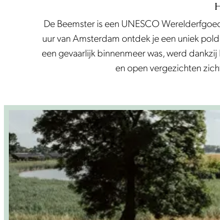
i
e
e
H
s
n
e
De Beemster is een UNESCO Werelderfgoedp
t
d
k
uur van Amsterdam ontdek je een uniek polde
a
p
een gevaarlijk binnenmeer was, werd dankzij 
r
en open vergezichten zich
o
d
u
c
t
e
n