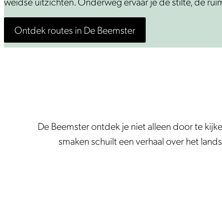
i
weidse uitzichten. Onderweg ervaar je de stilte, de ru
e
e
r
Ontdek routes in De Beemster
t
t
s
e
e
l
n
l
&
e
w
n
a
De Beemster ontdek je niet alleen door te kijk
n
smaken schuilt een verhaal over het land
d
e
l
e
n