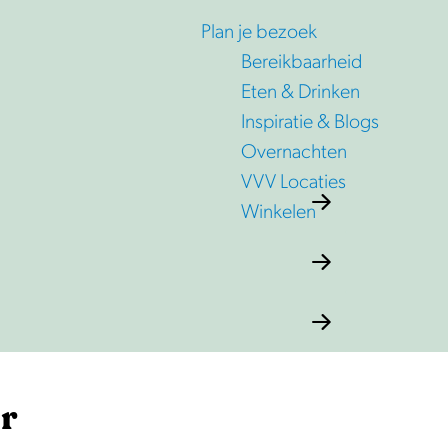
Plan je bezoek
Bereikbaarheid
Eten & Drinken
Inspiratie & Blogs
Overnachten
VVV Locaties
Winkelen
r