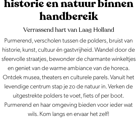
historie en natuur binnen
d
r
k
a
k
e
handbereik
t
t
Verrassend hart van Laag Holland
l
i
Purmerend, verscholen tussen de polders, bruist van
s
historie, kunst, cultuur én gastvrijheid. Wandel door de
t
sfeervolle straatjes, bewonder de charmante winkeltjes
en geniet van de warme ambiance van de horeca.
Ontdek musea, theaters en culturele parels. Vanuit het
levendige centrum stap je zo de natuur in. Verken de
uitgestrekte polders te voet, fiets of per boot.
Purmerend en haar omgeving bieden voor ieder wat
wils. Kom langs en ervaar het zelf!