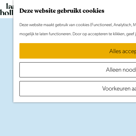
G
Deze website gebruikt cookies
a
n
Deze website maakt gebruik van cookies (Functioneel, Analytisch, M
a
mogelijk te laten functioneren. Door op accepteren te klikken, geef
a
Alles acce
r
d
Alleen nood
e
h
Purmerend
Voorkeuren a
o
m
e
p
a
g