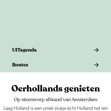
e
UITagenda
U
Routes
I
T
R
a
o
Oerhollands genieten
g
u
e
t
Op steenworp afstand van Amsterdam
n
e
Laag Holland is een uniek stukje écht Holland net ten