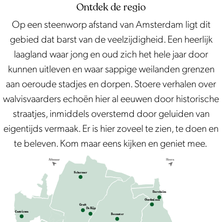
e
Ontdek de regio
n
Op een steenworp afstand van Amsterdam ligt dit
e
gebied dat barst van de veelzijdigheid. Een heerlijk
m
laagland waar jong en oud zich het hele jaar door
e
kunnen uitleven en waar sappige weilanden grenzen
n
aan oeroude stadjes en dorpen. Stoere verhalen over
t
walvisvaarders echoën hier al eeuwen door historische
e
straatjes, inmiddels overstemd door geluiden van
n
eigentijds vermaak. Er is hier zoveel te zien, te doen en
te beleven. Kom maar eens kijken en geniet mee.
Alkm
a
ar
H
oorn
Schermer
E
t
e
r
sheim
Oo
s
thui
z
en
Graft
De Rijp
Ca
s
tricum
Beem
s
t
er