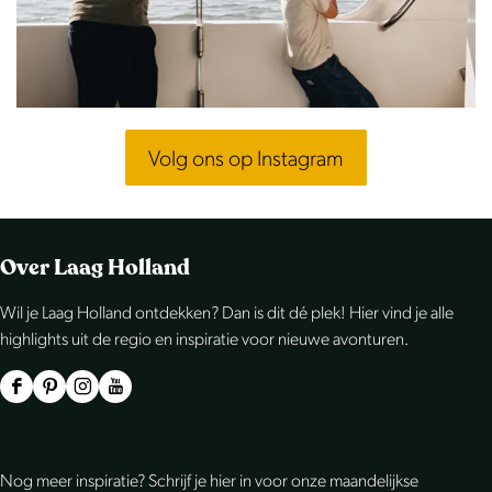
Volg ons op Instagram
Over Laag Holland
Wil je Laag Holland ontdekken? Dan is dit dé plek! Hier vind je alle
highlights uit de regio en inspiratie voor nieuwe avonturen.
F
P
I
Y
a
i
n
o
c
n
s
u
Nog meer inspiratie? Schrijf je hier in voor onze maandelijkse