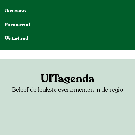
Oostzaan
Purmerend
Waterland
Oostzanerveld
Ilperveld
Het
Purmerbos
Eilandspolder
Het
Twiske
Alkmaarder-
en
UITagenda
Uitgeestermeer
Beleef de leukste evenementen in de regio