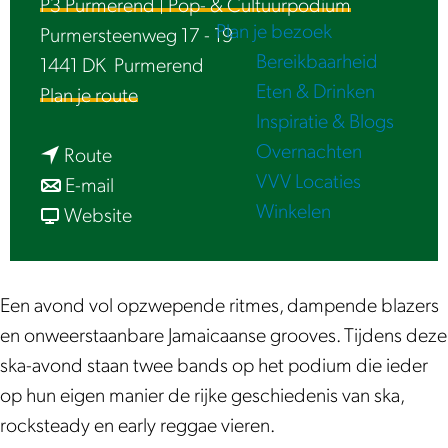
P3 Purmerend | Pop- & Cultuurpodium
e
Plan je bezoek
Purmersteenweg 17 - 19
Bereikbaarheid
1441 DK
Purmerend
Eten & Drinken
n
Plan je route
Inspiratie & Blogs
a
Overnachten
n
a
Route
VVV Locaties
a
n
r
E-mail
Winkelen
a
a
v
T
Website
r
a
a
h
T
r
n
e
h
T
T
u
Een avond vol opzwepende ritmes, dampende blazers
e
h
h
p
en onweerstaanbare Jamaicaanse grooves. Tijdens deze
u
e
e
s
ska-avond staan twee bands op het podium die ieder
p
u
u
e
op hun eigen manier de rijke geschiedenis van ska,
s
p
p
s
rocksteady en early reggae vieren.