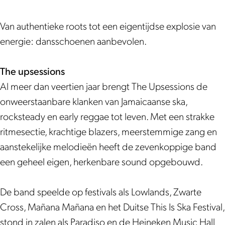
e
s
s
s
s
e
e
i
Van authentieke roots tot een eigentijdse explosie van
s
s
s
o
energie: dansschoenen aanbevolen.
i
s
s
n
o
i
i
s
The upsessions
n
o
o
&
Al meer dan veertien jaar brengt The Upsessions de
s
n
n
E
onweerstaanbare klanken van Jamaicaanse ska,
&
s
s
s
rocksteady en early reggae tot leven. Met een strakke
E
&
&
k
ritmesectie, krachtige blazers, meerstemmige zang en
s
E
E
a
aanstekelijke melodieën heeft de zevenkoppige band
k
s
s
l
een geheel eigen, herkenbare sound opgebouwd.
a
k
k
a
l
a
a
t
De band speelde op festivals als Lowlands, Zwarte
a
l
l
i
Cross, Mañana Mañana en het Duitse This Is Ska Festival,
t
a
a
e
stond in zalen als Paradiso en de Heineken Music Hall