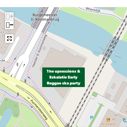
+
−
The upsessions &
Eskalatie Early
Reggae ska party