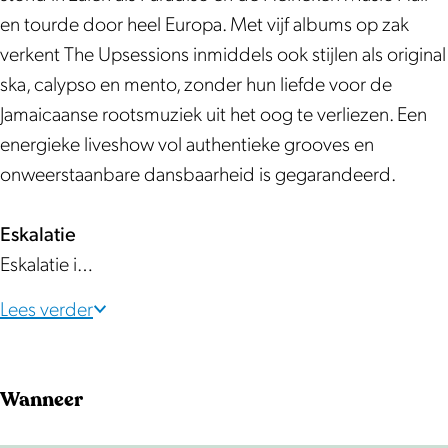
i
t
t
E
en tourde door heel Europa. Met vijf albums op zak
e
i
i
a
verkent The Upsessions inmiddels ook stijlen als original
E
e
e
r
ska, calypso en mento, zonder hun liefde voor de
a
E
E
l
Jamaicaanse rootsmuziek uit het oog te verliezen. Een
r
a
a
y
energieke liveshow vol authentieke grooves en
l
r
r
R
onweerstaanbare dansbaarheid is gegarandeerd.
y
l
l
e
R
y
y
g
Eskalatie
e
R
R
g
Eskalatie i…
g
e
e
a
g
g
g
e
Lees verder
a
g
g
s
e
a
a
k
Wanneer
s
e
e
a
k
s
s
p