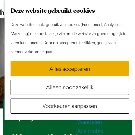
Dit weekend
G
K
Z
Deze website gebruikt cookies
Evenement aanmelden
a
a
o
M
n
Deze website maakt gebruik van cookies (Functioneel, Analytisch,
a
e
e
Doen & Beleven
a
Marketing) die noodzakelijk zijn om de website zo goed mogelijk te
r
k
n
Zomer in Laag Holland
a
laten functioneren. Door op accepteren te klikken, geef je aan
t
e
u
Met kinderen
r
hiermee akkoord te gaan.
n
Cultuur & Erfgoed
d
Samen eropuit
Alles accepteren
e
Rust & Stilte
h
Activiteiten
Alleen noodzakelijk
o
Routes
m
Fietsen
Voorkeuren aanpassen
e
The upsessions & Eskalatie Early Reggae
Varen
p
ska party
Wandelen
a
Alle routes
g