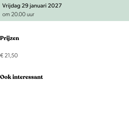
a
k
k
a
Vrijdag 29 januari 2027
p
a
a
r
om 20.00 uur
a
p
p
t
r
a
a
y
Prijzen
t
r
r
y
t
t
y
y
€ 21,50
Ook interessant