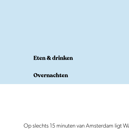
e
Eten & drinken
E
Overnachten
t
e
O
n
v
&
e
d
r
r
n
Op slechts 15 minuten van Amsterdam ligt Wat