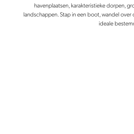
i
a
havenplaatsen, karakteristieke dorpen, 
n
c
landschappen. Stap in een boot, wandel over oud
k
h
ideale bestemm
e
t
n
e
n