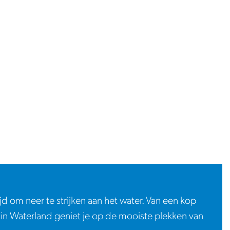
d om neer te strijken aan het water. Van een kop
: in Waterland geniet je op de mooiste plekken van