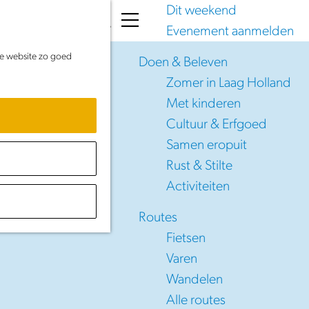
Dit weekend
K
Z
Evenement aanmelden
a
o
M
de website zo goed
a
e
e
Doen & Beleven
r
k
n
Zomer in Laag Holland
t
e
u
Met kinderen
n
Cultuur & Erfgoed
Samen eropuit
Rust & Stilte
Activiteiten
Routes
Fietsen
Varen
Wandelen
Alle routes