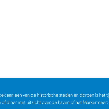
k aan een van de historische steden en dorpen is het tij
h of diner met uitzicht over de haven of het Markermeer