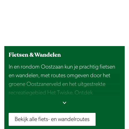
Fietsen & Wandelen
In en rondom Oostzaan kun je prachtig fietsen
en wandelen, met routes omgeven door het
groene Oostzanerveld en het uitgestrekte
recreatiegebied Het Twiske. Ontdek
schilderachtige paden langs polders, historische
molens en natuurgebieden. Of je nu kiest voor
een korte wandeling of een lange fietstocht,
Bekijk alle fiets- en wandelroutes
deze gebieden bieden volop mogelijkheden