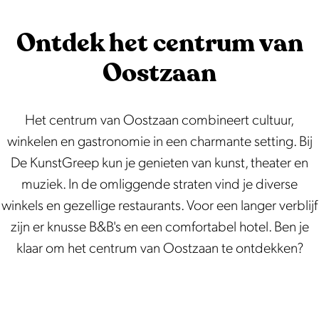
Een uniek veenweidelandschap waar je al
r
varend de natuur kunt verkennen.
v
Ontdek het centrum van
e
Oostzaan
l
d
Het centrum van Oostzaan combineert cultuur,
winkelen en gastronomie in een charmante setting. Bij
De KunstGreep kun je genieten van kunst, theater en
muziek. In de omliggende straten vind je diverse
winkels en gezellige restaurants. Voor een langer verblijf
zijn er knusse B&B's en een comfortabel hotel. Ben je
klaar om het centrum van Oostzaan te ontdekken?