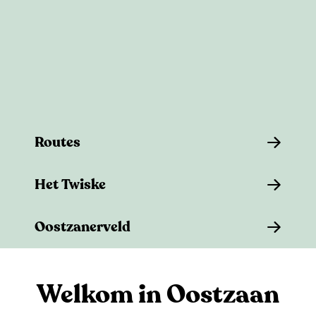
e
Routes
R
Het Twiske
o
u
H
Oostzanerveld
t
e
e
t
O
s
T
o
Welkom in Oostzaan
w
s