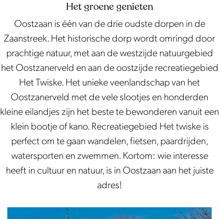
i
t
Het groene genieten
s
z
Oostzaan is één van de drie oudste dorpen in de
k
a
Zaanstreek. Het historische dorp wordt omringd door
e
n
prachtige natuur, met aan de westzijde natuurgebied
e
het Oostzanerveld en aan de oostzijde recreatiegebied
r
Het Twiske. Het unieke veenlandschap van het
v
Oostzanerveld met de vele slootjes en honderden
e
kleine eilandjes zijn het beste te bewonderen vanuit een
l
klein bootje of kano. Recreatiegebied Het twiske is
d
perfect om te gaan wandelen, fietsen, paardrijden,
watersporten en zwemmen. Kortom: wie interesse
heeft in cultuur en natuur, is in Oostzaan aan het juiste
adres!
O