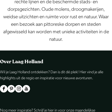
rechte lijnen en de beschermde stads- en
dorpsgezichten. Oude molens, droogmakerijen,
weidse uitzichten en ruimte voor rust en natuur. Waar
een bezoek aan pittoreske dorpen en steden
afgewisseld kan worden met unieke activiteiten in de
natuur.
Over Laag Holland
Wil je Laag Holland ontdekken? Dan is dit dé plek! Hier vind je alle
highlights uit de regio en inspiratie voor nieuwe avonturen.
F
P
I
Y
a
i
n
o
c
n
s
u
Nog meer inspiratie? Schrijf je hier in voor onze maandelijkse