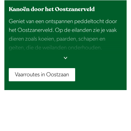
Kanoën door het Oostzanerveld
Geniet van een ontspannen peddeltocht door
het Oostzanerveld. Op de eilanden zie je vaak
dieren zoals koeien, paarden, schapen en
geiten, die de weilanden onderhouden.
Daarnaast vliegen er talloze vogels rond,
waaronder kievieten, grutto’s, smienten,
buizerds en bruine kiekendieven. Er valt zoveel
Vaarroutes in Oostzaan
te zien!