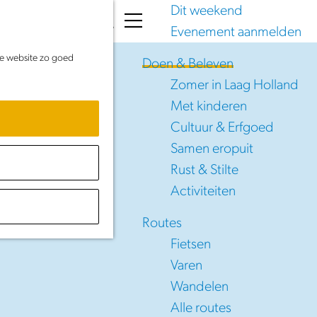
Dit weekend
K
Z
Evenement aanmelden
a
o
M
de website zo goed
a
e
e
Doen & Beleven
r
k
n
Zomer in Laag Holland
t
e
u
Met kinderen
n
Cultuur & Erfgoed
Samen eropuit
Rust & Stilte
Activiteiten
Routes
Fietsen
Varen
Wandelen
Alle routes