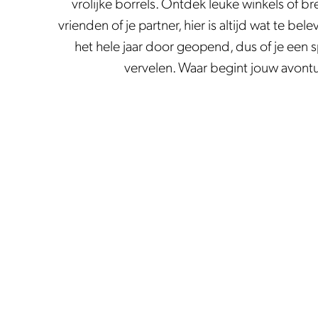
vrolijke borrels. Ontdek leuke winkels of 
i
l
vrienden of je partner, hier is altijd wat te b
n
e
het hele jaar door geopend, dus of je een 
k
n
vervelen. Waar begint jouw avontu
e
n