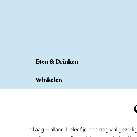
e
Eten & Drinken
E
Winkelen
t
e
W
n
i
&
n
D
k
In Laag Holland beleef je een dag vol gezell
r
e