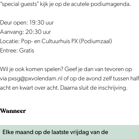
g
s
“special guests” kijk je op de acutele podiumagenda.
u
g
i
u
Deur open: 19:30 uur
l
i
Aanvang: 20:30 uur
d
l
Locatie: Pop- en Cultuurhuis PX (Podiumzaal)
d
Entree: Gratis
Wil je ook komen spelen? Geef je dan van tevoren op
via pxsg@pxvolendam.nl of op de avond zelf tussen half
acht en kwart over acht. Daarna sluit de inschrijving.
Wanneer
Elke maand op de laatste vrijdag van de