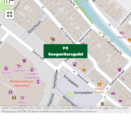
−
PX
Songwritersguild
Leaflet
|
Powered by Esri | Esri, HERE, Garmin, USGS, Intermap, INCREMENT P, NRCAN, Esri Japan, METI, Esri China
(Hong Kong), NOSTRA, © OpenStreetMap contributors, and the GIS User Community