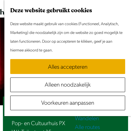
Dit weekend
G
K
Z
Deze website gebruikt cookies
Evenement aanmelden
a
a
o
M
n
Deze website maakt gebruik van cookies (Functioneel, Analytisch,
a
e
e
Doen & Beleven
a
Marketing) die noodzakelijk zijn om de website zo goed mogelijk te
r
k
n
Zomer in Laag Holland
a
laten functioneren. Door op accepteren te klikken, geef je aan
t
e
u
Met kinderen
r
hiermee akkoord te gaan.
n
Cultuur & Erfgoed
d
Samen eropuit
Alles accepteren
e
Rust & Stilte
h
Activiteiten
Alleen noodzakelijk
o
Routes
m
Fietsen
Voorkeuren aanpassen
e
PX Songwritersguild
Varen
p
Wandelen
a
Pop- en Cultuurhuis PX
Alle routes
g