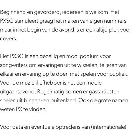
o
r
t
r
w
g
t
k
a
e
i
r
w
e
Beginnend en gevorderd, iedereen is welkom. Het
P
m
r
t
i
r
r
PXSG stimuleert graag het maken van eigen nummers
X
P
s
e
t
i
s
maar in het begin van de avond is er ook altijd plek voor
S
X
g
r
e
t
g
covers.
o
S
u
s
r
e
u
n
o
i
g
s
r
i
Het PXSG is een gezellig en mooi podium voor
g
n
l
u
g
s
l
songwriters om ervaringen uit te wisselen, te leren van
w
g
d
i
u
g
d
elkaar en ervaring op te doen met spelen voor publiek.
r
w
l
i
u
Voor de muziekliefhebber is het een mooie
i
r
d
l
i
uitgaansavond. Regelmatig komen er gastartiesten
t
i
d
l
spelen uit binnen- en buitenland. Ook de grote namen
e
t
d
weten PX te vinden.
r
e
s
r
Voor data en eventuele optredens van (internationale)