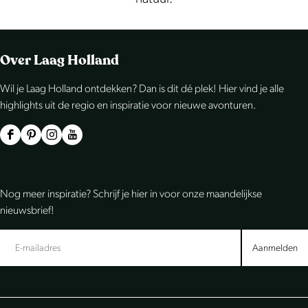
Over Laag Holland
Wil je Laag Holland ontdekken? Dan is dit dé plek! Hier vind je alle
highlights uit de regio en inspiratie voor nieuwe avonturen.
F
P
I
Y
a
i
n
o
c
n
s
u
Nog meer inspiratie? Schrijf je hier in voor onze maandelijkse
e
t
t
T
nieuwsbrief!
b
e
a
u
o
r
g
b
Aanmelden
o
e
r
e
k
s
a
L