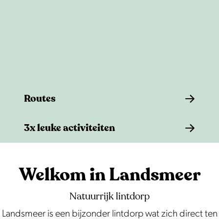
e
Routes
R
3x leuke activiteiten
o
u
3
t
x
Welkom in Landsmeer
e
l
s
e
Natuurrijk lintdorp
u
Landsmeer is een bijzonder lintdorp wat zich direct ten