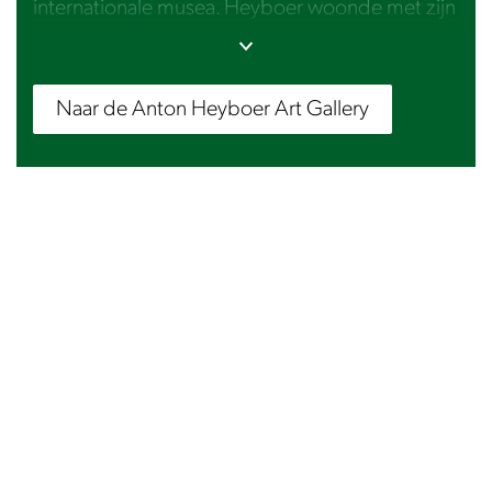
internationale musea. Heyboer woonde met zijn
vier vrouwen in een commune in Den Ilp
(Landsmeer). Zijn vijfde vrouw is Petra, zij woont
aan de overkant van de straat en verhandelt hier
Naar de Anton Heyboer Art Gallery
nog steeds Anton’s kunst vanuit de Anton
Heyboer Art Gallery.