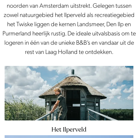
k
noorden van Amsterdam uitstrekt. Gelegen tussen
e
zowel natuurgebied het Ilperveld als recreatiegebied
a
het Twiske liggen de kernen Landsmeer, Den Ilp en
c
Purmerland heerlijk rustig. De ideale uitvalsbasis om te
t
logeren in één van de unieke B&B’s en vandaar uit de
i
rest van Laag Holland te ontdekken.
v
i
H
t
e
e
t
i
I
t
l
e
p
n
e
Het Ilperveld
r