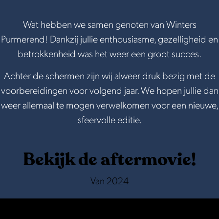
k
g
n
Wat hebben we samen genoten van Winters
r
s
Purmerend! Dankzij jullie enthousiasme, gezelligheid en
a
o
betrokkenheid was het weer een groot succes.
m
r
w
Achter de schermen zijn wij alweer druk bezig met de
o
voorbereidingen voor volgend jaar. We hopen jullie dan
r
weer allemaal te mogen verwelkomen voor een nieuwe,
d
sfeervolle editie.
e
n
Bekijk de aftermovie!
Van 2024