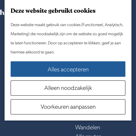
Morgen
G
K
Z
Dit weekend
Deze website gebruikt cookies
a
a
o
M
Evenement aanmelden
n
Deze website maakt gebruik van cookies (Functioneel, Analytisch,
a
e
e
Doen & Beleven
a
Marketing) die noodzakelijk zijn om de website zo goed mogelijk
r
k
n
Zomer in Laag Holland
a
te laten functioneren. Door op accepteren te klikken, geef je aan
t
e
u
Met kinderen
r
hiermee akkoord te gaan.
n
Cultuur & Erfgoed
d
Samen eropuit
Alles accepteren
WinterS
e
Rust & Stilte
h
PurmerenD
Activiteiten
Alleen noodzakelijk
o
m
Routes
Vier de winter in het stadje tussen de polders
Voorkeuren aanpassen
e
Fietsen
p
Varen
a
Wandelen
g