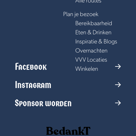
Alle routes
e
Plan je bezoek
Bereikbaarheid
Eten & Drinken
Inspiratie & Blogs
Overnachten
VVV Locaties
Facebook
Winkelen
F
Instagram
a
c
I
Sponsor worden
e
n
b
s
S
o
t
p
BedankT
o
a
o