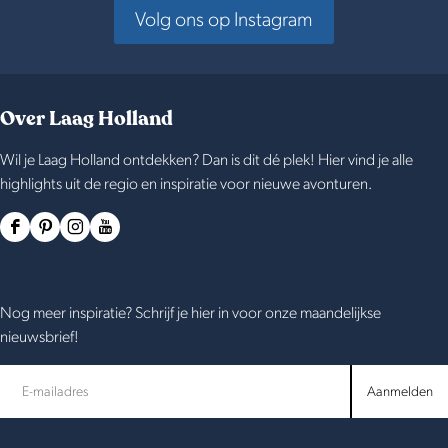
Volg ons op Instagram
Over Laag Holland
Wil je Laag Holland ontdekken? Dan is dit dé plek! Hier vind je alle
highlights uit de regio en inspiratie voor nieuwe avonturen.
F
P
I
Y
a
i
n
o
c
n
s
u
Nog meer inspiratie? Schrijf je hier in voor onze maandelijkse
e
t
t
T
nieuwsbrief!
b
e
a
u
o
r
g
b
Aanmelden
o
e
r
e