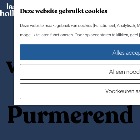
G
Deze website gebruikt cookies
a
n
Deze website maakt gebruik van cookies (Functioneel, Analytisch, M
Partner
a
mogelijk te laten functioneren. Door op accepteren te klikken, geef
a
worden van
Alles acce
r
d
Alleen nood
e
Winters
h
Voorkeuren a
o
m
Purmerend
e
p
a
g