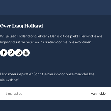
Over Laag Holland
Wil je Laag Holland ontdekken? Dan is dit dé plek! Hier vind je alle
highlights uit de regio en inspiratie voor nieuwe avonturen.
F
P
I
Y
a
i
n
o
c
n
s
u
Nog meer inspiratie? Schrijf je hier in voor onze maandelijkse
e
t
t
T
nieuwsbrief!
b
e
a
u
o
r
g
b
Aanmelden
o
e
r
e
k
s
a
L