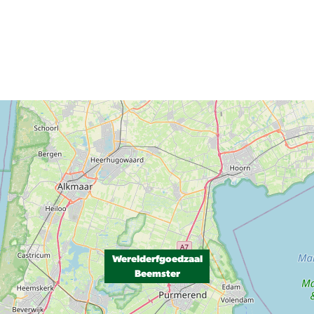
Werelderfgoedzaal
Beemster