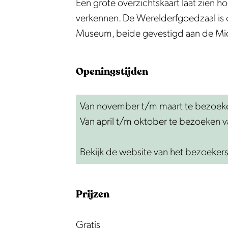
o
f
r
e
o
Een grote overzichtskaart laat zien h
e
g
f
r
e
verkennen. De Werelderfgoedzaal is
d
o
g
f
d
Museum, beide gevestigd aan de M
z
e
o
g
z
a
d
e
o
a
Openingstijden
a
z
d
e
a
l
a
z
d
l
Van november t/m maart te bezoeke
B
a
a
z
B
Van april t/m oktober te bezoeken
e
l
a
a
e
e
B
l
a
e
Bekijk de website van het bezoeker
m
e
B
l
m
s
e
e
B
s
t
m
e
e
t
Prijzen
e
s
m
e
e
r
t
s
m
r
Gratis