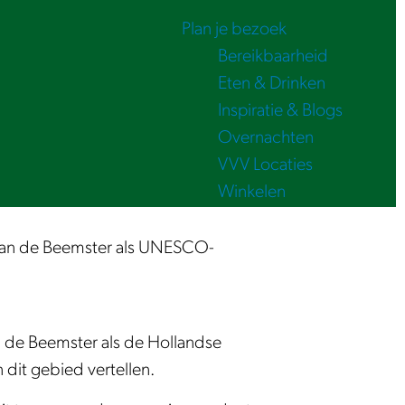
Plan je bezoek
Bereikbaarheid
Eten & Drinken
Inspiratie & Blogs
Overnachten
VVV Locaties
Winkelen
 van de Beemster als UNESCO-
ij de Beemster als de Hollandse
dit gebied vertellen.