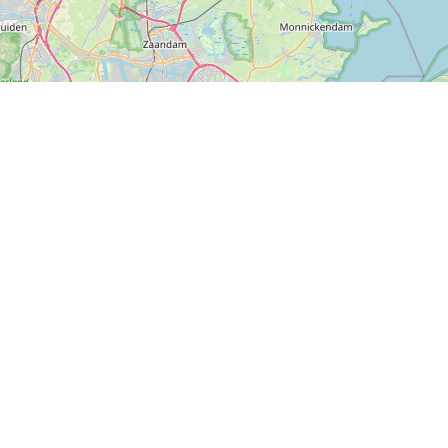
P, NRCAN, Esri Japan, METI, Esri China (Hong Kong), NOSTRA, © OpenStreetMap contributors, and the GIS User Com
lights uit de regio en inspiratie voor nieuwe avonturen.