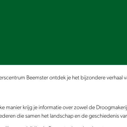
erscentrum Beemster ontdek je het bijzondere verhaal
jke manier krijg je informatie over zowel de Droogmaker
ederen die samen het landschap en de geschiedenis van 