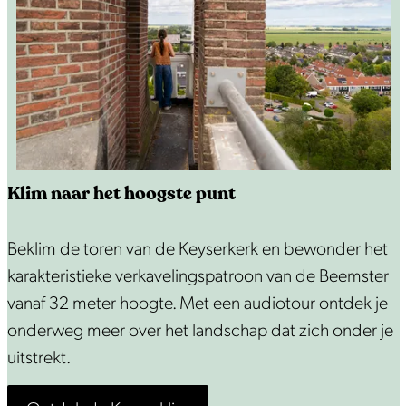
m
s
t
e
r
Klim naar het hoogste punt
K
Beklim de toren van de Keyserkerk en bewonder het
l
karakteristieke verkavelingspatroon van de Beemster
i
vanaf 32 meter hoogte. Met een audiotour ontdek je
m
onderweg meer over het landschap dat zich onder je
n
uitstrekt.
a