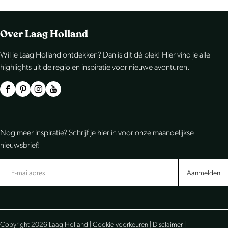
Over Laag Holland
Wil je Laag Holland ontdekken? Dan is dit dé plek! Hier vind je alle
highlights uit de regio en inspiratie voor nieuwe avonturen.
F
P
I
Y
a
i
n
o
c
n
s
u
Nog meer inspiratie? Schrijf je hier in voor onze maandelijkse
e
t
t
T
nieuwsbrief!
b
e
a
u
o
r
g
b
Aanmelden
o
e
r
e
k
s
a
L
L
t
m
a
Copyright 2026 Laag Holland |
Cookie voorkeuren
|
Disclaimer
|