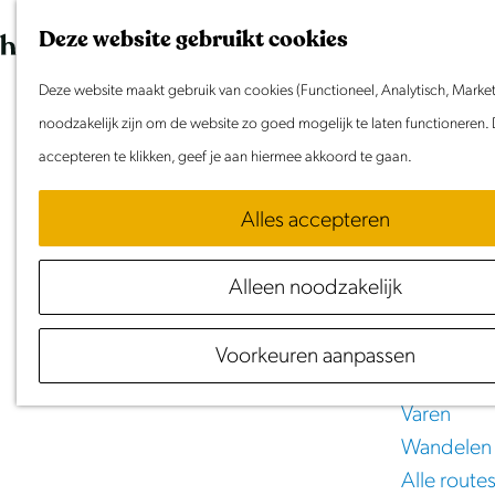
Dit weeke
G
K
Z
Deze website gebruikt cookies
Evenemen
a
a
o
M
n
Deze website maakt gebruik van cookies (Functioneel, Analytisch, Market
a
e
e
Doen & Beleve
a
noodzakelijk zijn om de website zo goed mogelijk te laten functioneren.
r
k
n
Zomer in 
a
accepteren te klikken, geef je aan hiermee akkoord te gaan.
t
e
u
Met kinde
r
n
Cultuur &
Alles accepteren
d
Beleef
De
Beemster
Samen ero
e
Rust & Stil
Alleen noodzakelijk
h
Activiteite
o
Routes
Voorkeuren aanpassen
m
Fietsen
e
Varen
p
Wandelen
a
Alle route
g