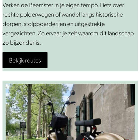
t
F
Verken de Beemster in je eigen tempo. Fiets over
i
rechte polderwegen of wandel langs historische
e
dorpen, stolpboerderijen en uitgestrekte
t
vergezichten. Zo ervaar je zelf waarom dit landschap
s
zo bijzonder is.
e
Bekijk routes
n
&
w
a
n
d
e
l
e