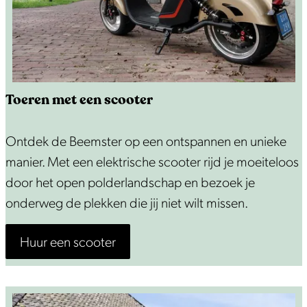
n
Toeren met een scooter
T
Ontdek de Beemster op een ontspannen en unieke
o
manier. Met een elektrische scooter rijd je moeiteloos
e
door het open polderlandschap en bezoek je
r
onderweg de plekken die jij niet wilt missen.
e
Huur een scooter
n
m
e
t