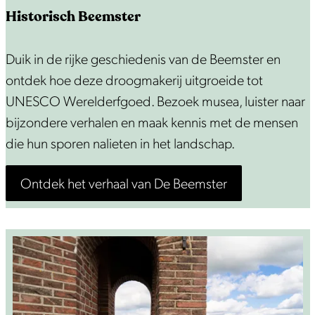
Historisch Beemster
H
Duik in de rijke geschiedenis van de Beemster en
i
ontdek hoe deze droogmakerij uitgroeide tot
s
UNESCO Werelderfgoed. Bezoek musea, luister naar
t
bijzondere verhalen en maak kennis met de mensen
o
die hun sporen nalieten in het landschap.
r
Ontdek het verhaal van De Beemster
i
s
c
h
B
e
e