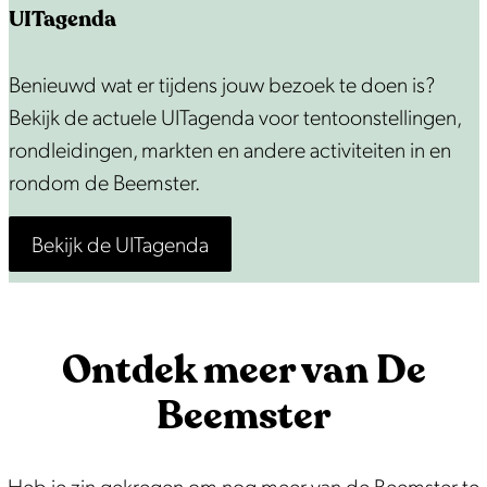
UITagenda
U
Benieuwd wat er tijdens jouw bezoek te doen is?
I
Bekijk de actuele UITagenda voor tentoonstellingen,
T
rondleidingen, markten en andere activiteiten in en
a
rondom de Beemster.
g
Bekijk de UITagenda
e
n
d
a
Ontdek meer van De
Beemster