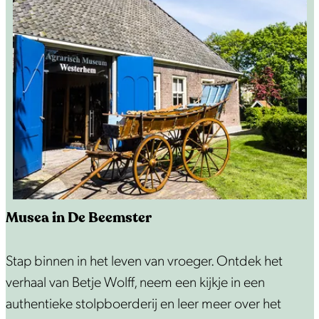
e
e
n
s
c
o
o
t
e
r
Musea in De Beemster
M
Stap binnen in het leven van vroeger. Ontdek het
u
verhaal van Betje Wolff, neem een kijkje in een
s
authentieke stolpboerderij en leer meer over het