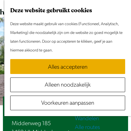
Dit weekend
G
K
Z
Deze website gebruikt cookies
Evenement aanmelden
a
a
o
M
n
Deze website maakt gebruik van cookies (Functioneel, Analytisch,
a
e
e
Doen & Beleven
a
Marketing) die noodzakelijk zijn om de website zo goed mogelijk te
r
k
n
Zomer in Laag Holland
a
laten functioneren. Door op accepteren te klikken, geef je aan
t
e
u
Met kinderen
r
hiermee akkoord te gaan.
n
Cultuur & Erfgoed
d
Samen eropuit
Alles accepteren
e
Rust & Stilte
h
Activiteiten
Alleen noodzakelijk
o
Routes
m
Fietsen
Voorkeuren aanpassen
e
Beemster Scooters
Varen
p
Wandelen
a
Middenweg 185
Alle routes
g