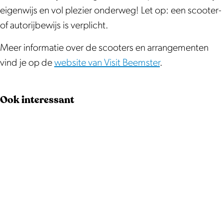
o
S
r
e
o
eigenwijs en vol plezier onderweg! Let op: een scooter-
o
c
S
r
o
of autorijbewijs is verplicht.
t
o
c
S
t
e
o
o
c
e
Meer informatie over de scooters en arrangementen
r
t
o
o
r
vind je op de
website van Visit Beemster
.
s
e
t
o
s
r
e
t
Ook interessant
s
r
e
s
r
s