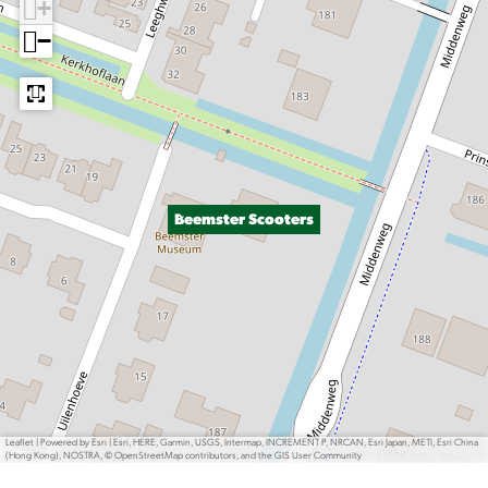
+
−
Beemster Scooters
Leaflet
|
Powered by Esri | Esri, HERE, Garmin, USGS, Intermap, INCREMENT P, NRCAN, Esri Japan, METI, Esri China
(Hong Kong), NOSTRA, © OpenStreetMap contributors, and the GIS User Community