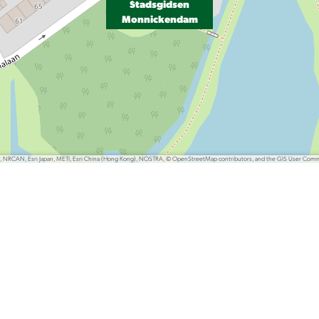
Stadsgidsen
Monnickendam
P, NRCAN, Esri Japan, METI, Esri China (Hong Kong), NOSTRA, © OpenStreetMap contributors, and the GIS User Com