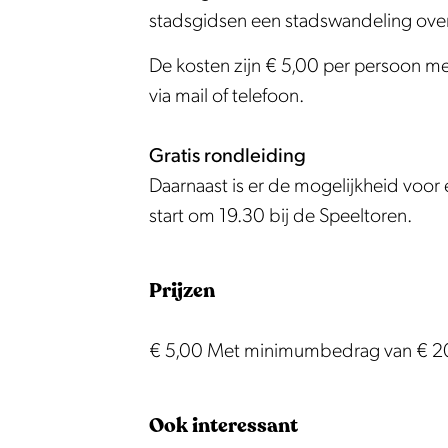
n
s
d
i
n
stadsgidsen een stadswandeling over e
M
e
s
d
M
o
n
e
s
o
De kosten zijn € 5,00 per persoon m
n
M
n
e
n
via mail of telefoon.
n
o
M
n
n
i
n
o
M
i
Gratis rondleiding
c
n
n
o
c
Daarnaast is er de mogelijkheid voor 
k
i
n
n
k
start om 19.30 bij de Speeltoren.
e
c
i
n
e
n
k
c
i
n
Prijzen
d
e
k
c
d
a
n
e
k
a
€ 5,00 Met minimumbedrag van € 2
m
d
n
e
m
a
d
n
Ook interessant
m
a
d