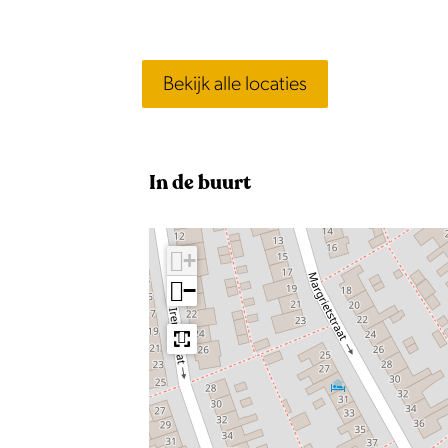
Bekijk alle locaties
In de buurt
+
−