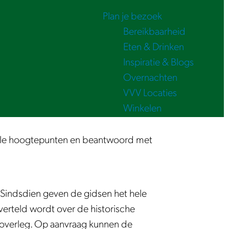
Plan je bezoek
Bereikbaarheid
Eten & Drinken
Inspiratie & Blogs
Overnachten
VVV Locaties
Winkelen
lle hoogtepunten en beantwoord met
Sindsdien geven de gidsen het hele
erteld wordt over de historische
 overleg. Op aanvraag kunnen de