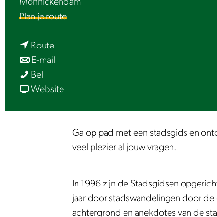
Monnickendam
e
n
Plan je route
a
n
a
Route
a
n
r
E-mail
S
a
a
S
Bel
t
r
a
v
t
Website
a
S
r
a
a
d
t
S
n
d
s
a
t
S
s
Ga op pad met een stadsgids en ont
g
d
a
t
g
veel plezier al jouw vragen.
i
s
d
a
i
d
g
s
d
d
In 1996 zijn de Stadsgidsen opgeric
s
i
g
s
s
jaar door stadswandelingen door de 
e
d
i
g
e
achtergrond en anekdotes van de sta