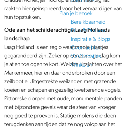
Claude Monet, Jan Toorop en zelfs Paul Signac
Alle routes
e
raakten hier geïnspireerd voor het vervaardigen van
Plan je bezoek
hun topstukken.
Bereikbaarheid
Ode aan het schilderachtige Laag Hollands
Eten & Drinken
landschap
Inspiratie & Blogs
Laag Holland is een regio waar mooie plaatjes
Overnachten
gegarandeerd zijn. Zeker op een zonnige dag kom
VVV Locaties
je af en toe ogen te kort. Weidse uitzichten over het
Winkelen
Markermeer, hier en daar onderbroken door een
zeilbootje. Uitgestrekte weilanden met grazende
koeien en schapen en gezellig kwetterende vogels.
Pittoreske dorpen met oude, monumentale panden
met bijzondere gevels waar de sfeer van vroeger
nog goed te proeven is. Statige molens die doen
terugdenken aan tijden dat ze nog volop aan het