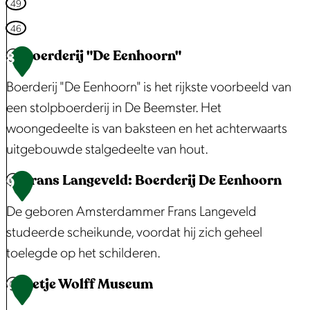
n
u
49
b
r
46
e
m
Boerderij "De Eenhoorn"
8
k
e
e
r
Boerderij "De Eenhoorn" is het rijkste voorbeeld van
n
e
een stolpboerderij in De Beemster. Het
d
n
woongedeelte is van baksteen en het achterwaarts
:
d
uitgebouwde stalgedeelte van hout.
K
s
Frans Langeveld: Boerderij De Eenhoorn
B
9
o
M
o
e
u
De geboren Amsterdammer Frans Langeveld
e
m
s
studeerde scheikunde, voordat hij zich geheel
r
a
e
toelegde op het schilderen.
d
r
u
Betje Wolff Museum
e
F
1
k
m
r
r