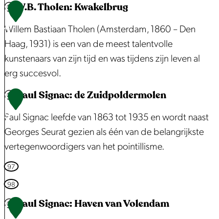
W.B. Tholen: Kwakelbrug
m
A
1
r
a
n
4
n
Willem Bastiaan Tholen (Amsterdam, 1860 – Den
r
t
Haag, 1931) is een van de meest talentvolle
k
h
kunstenaars van zijn tijd en was tijdens zijn leven al
t
o
erg succesvol.
E
n
Paul Signac: de Zuidpoldermolen
d
y
W
1
a
B
.
5
Paul Signac leefde van 1863 tot 1935 en wordt naast
m
e
B
Georges Seurat gezien als één van de belangrijkste
e
.
vertegenwoordigers van het pointillisme.
k
T
:
h
P
97
K
o
a
98
a
l
u
Paul Signac: Haven van Volendam
1
a
e
l