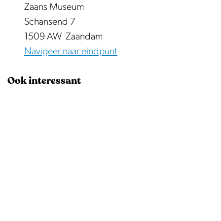
e
a
k
Zaans Museum
r
a
e
Schansend 7
y
n
m
1509 AW
Zaandam
s
o
Navigeer naar eindpunt
M
l
u
Ook interessant
e
s
n
e
u
m