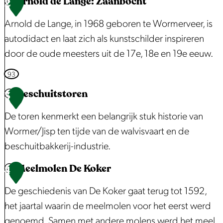
Arnold de Lange: Zaanbocht
2
a
Arnold de Lange, in 1968 geboren te Wormerveer, is
u
autodidact en laat zich als kunstschilder inspireren
d
door de oude meesters uit de 17e, 18e en 19e eeuw.
e
M
A
93
o
r
Beschuitstoren
3
n
n
De toren kenmerkt een belangrijk stuk historie van
e
o
Wormer/Jisp ten tijde van de walvisvaart en de
t
l
beschuitbakkerij-industrie.
:
d
H
d
Meelmolen De Koker
B
4
a
e
e
De geschiedenis van De Koker gaat terug tot 1592,
a
L
s
het jaartal waarin de meelmolen voor het eerst werd
l
a
c
genoemd. Samen met andere molens werd het meel
d