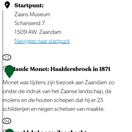
Startpunt:
Zaans Museum
Schansend 7
1509 AW
Zaandam
Navigeer naar startpunt
73
Claude Monet: Haaldersbroek in 1871
1
Monet was tijdens zijn bezoek aan Zaandam zo
onder de indruk van het Zaanse landschap, de
molens en de houten schepen dat hij er 25
schilderijen en negen schetsen van maakte.
C
94
l