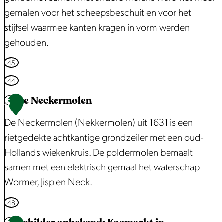
n
h
gemalen voor het scheepsbeschuit en voor het
e
g
u
stijfsel waarmee kanten kragen in vorm werden
r
e
i
gehouden.
s
:
t
b
Z
s
M
45
r
a
t
e
44
o
a
o
e
De Neckermolen
5
e
n
r
l
k
b
De Neckermolen (Nekkermolen) uit 1631 is een
e
m
i
o
rietgedekte achtkantige grondzeiler met een oud-
n
o
n
c
Hollands wiekenkruis. De poldermolen bemaalt
l
1
h
samen met een elektrisch gemaal het waterschap
e
8
t
Wormer, Jisp en Neck.
n
7
D
D
48
1
e
e