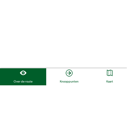
Over de route
Knooppunten
Kaart
Bekijk alle routes
Deel deze pagina