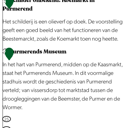
Schilder onbekend: Koemarkt in
6
K
N
Purmerend
o
e
k
Het schilderij is een olieverf op doek. De voorstelling
c
e
geeft een goed beeld van het functioneren van de
k
r
Beestemarckt, zoals de Koemarkt toen nog heette.
e
r
Purmerends Museum
S
7
m
c
In het hart van Purmerend, midden op de Kaasmarkt,
o
h
staat het Purmerends Museum. In dit voormalige
l
i
stadhuis wordt de geschiedenis van Purmerend
e
l
verteld; van vissersdorp tot marktstad tussen de
n
d
droogleggingen van de Beemster, de Purmer en de
e
Wormer.
r
o
P
25