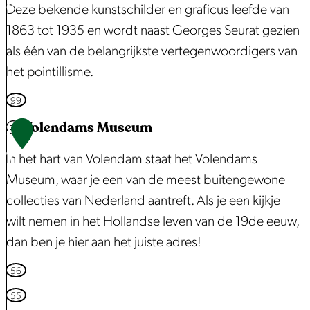
6
Deze bekende kunstschilder en graficus leefde van
s
n
S
1863 tot 1935 en wordt naast Georges Seurat gezien
m
:
i
als één van de belangrijkste vertegenwoordigers van
a
K
g
het pointillisme.
r
w
n
k
a
a
P
99
t
k
c
a
Volendams Museum
1
E
e
:
u
7
d
l
d
In het hart van Volendam staat het Volendams
l
a
b
e
Museum, waar je een van de meest buitengewone
S
m
r
Z
collecties van Nederland aantreft. Als je een kijkje
i
u
u
wilt nemen in het Hollandse leven van de 19de eeuw,
g
g
i
dan ben je hier aan het juiste adres!
n
d
a
V
56
p
c
o
55
o