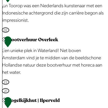
a
e
0
d
Jan Toorop was een Nederlands kunstenaar met een
m
t
s
Indonesische achtergrond die zijn carrière begon als
B
m
impressionist.
r
u
o
J
02
s
e
a
Bootverhuur Overleek
2
e
k
n
u
1
Een unieke plek in Waterland! Net boven
e
T
m
Amsterdam vind je te midden van de beeldschone
r
o
d
Hollandse natuur deze bootverhuur met horeca aan
H
o
e
het water.
u
r
S
i
o
B
22
p
s
p
o
e
21
:
o
e
Vogelkijkhut | Ilperveld
2
B
t
l