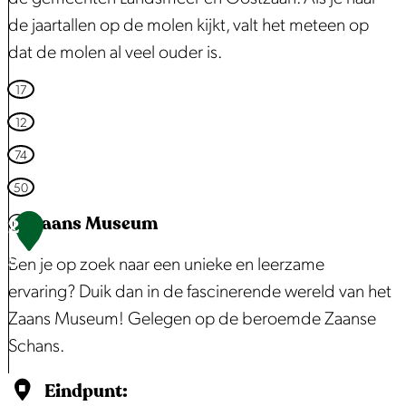
h
n
de jaartallen op de molen kijkt, valt het meteen op
u
H
dat de molen al veel ouder is.
t
e
|
y
L
17
I
b
u
12
l
o
i
74
p
e
s
e
50
r
t
r
Zaans Museum
A
2
e
v
r
r
5
Ben je op zoek naar een unieke en leerzame
e
t
|
ervaring? Duik dan in de fascinerende wereld van het
l
G
T
Zaans Museum! Gelegen op de beroemde Zaanse
d
a
w
Schans.
l
i
l
Z
Eindpunt:
s