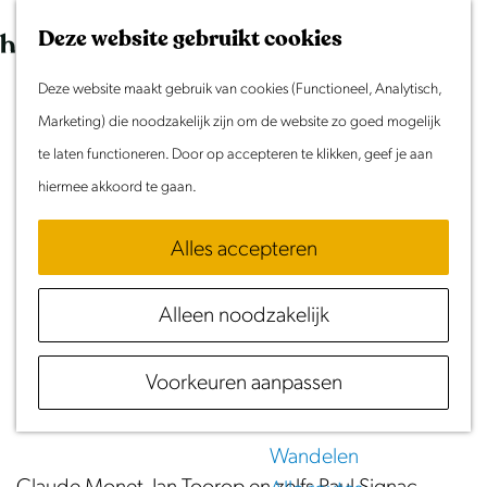
Morgen
G
K
Z
Dit weekend
Deze website gebruikt cookies
a
a
o
M
Evenement aanmelden
n
Deze website maakt gebruik van cookies (Functioneel, Analytisch,
a
e
e
Ode aan het schilderachtige Laag Hollandse
Doen & Beleven
a
Marketing) die noodzakelijk zijn om de website zo goed mogelijk
r
k
n
Zomer in Laag Holland
landschap
a
te laten functioneren. Door op accepteren te klikken, geef je aan
t
e
u
Met kinderen
r
hiermee akkoord te gaan.
n
(92 km)
Cultuur & Erfgoed
d
Samen eropuit
Alles accepteren
e
Download GPX
Rust & Stilte
h
Activiteiten
Alleen noodzakelijk
o
Het decor van Laag Holland is al eeuwen dé
m
Routes
inspiratiebron van menig kunstenaar. Deze route
Voorkeuren aanpassen
e
Fietsen
neemt je mee langs deze idyllische plekken...
p
Varen
a
Wandelen
g