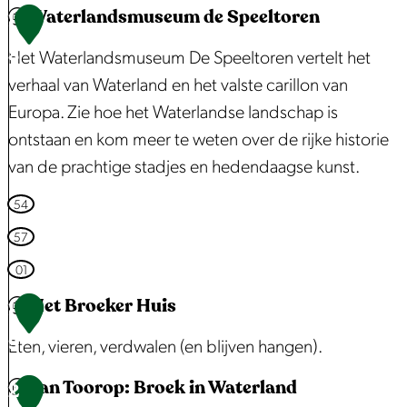
:
l
Waterlandsmuseum de Speeltoren
l
1
H
e
d
8
a
Het Waterlandsmuseum De Speeltoren vertelt het
n
e
v
verhaal van Waterland en het valste carillon van
d
r
e
Europa. Zie hoe het Waterlandse landschap is
a
m
n
ontstaan en kom meer te weten over de rijke historie
m
o
v
van de prachtige stadjes en hedendaagse kunst.
s
l
a
M
e
W
54
n
u
n
a
57
V
s
t
o
01
e
e
l
Het Broeker Huis
u
1
r
e
m
9
l
Eten, vieren, verdwalen (en blijven hangen).
n
a
d
Jan Toorop: Broek in Waterland
H
2
n