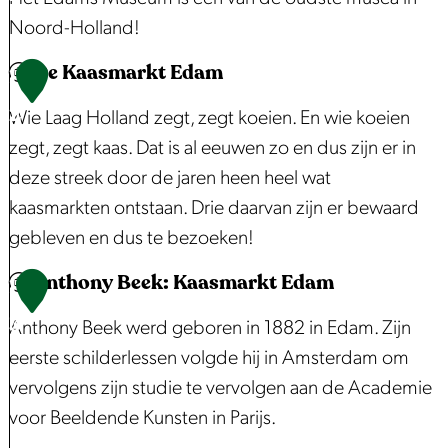
e
s
Noord-Holland!
r
e
De Kaasmarkt Edam
E
1
d
u
d
2
e
m
Wie Laag Holland zegt, zegt koeien. En wie koeien
a
r
zegt, zegt kaas. Dat is al eeuwen zo en dus zijn er in
m
i
deze streek door de jaren heen heel wat
s
j
kaasmarkten ontstaan. Drie daarvan zijn er bewaard
M
D
gebleven en dus te bezoeken!
u
e
Anthony Beek: Kaasmarkt Edam
s
D
1
E
e
e
3
e
Anthony Beek werd geboren in 1882 in Edam. Zijn
u
K
n
eerste schilderlessen volgde hij in Amsterdam om
m
a
h
vervolgens zijn studie te vervolgen aan de Academie
a
o
voor Beeldende Kunsten in Parijs.
s
o