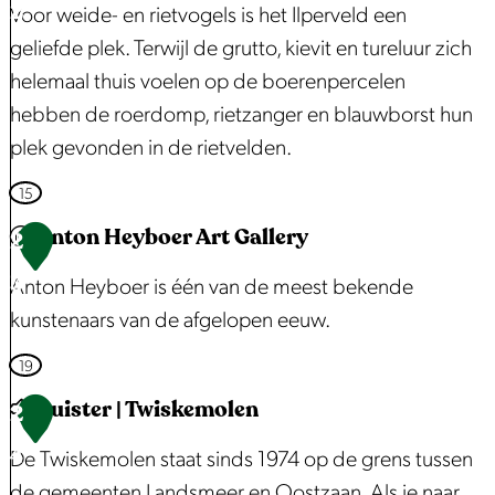
2
r
Voor weide- en rietvogels is het Ilperveld een
v
t
o
geliefde plek. Terwijl de grutto, kievit en tureluur zich
e
o
e
helemaal thuis voelen op de boerenpercelen
r
r
k
hebben de roerdomp, rietzanger en blauwborst hun
h
e
i
plek gevonden in de rietvelden.
u
n
n
u
V
15
W
r
o
Anton Heyboer Art Gallery
2
a
O
g
t
3
v
Anton Heyboer is één van de meest bekende
e
e
e
kunstenaars van de afgelopen eeuw.
l
r
r
k
A
19
l
l
i
n
Luister | Twiskemolen
a
2
e
j
t
n
e
4
De Twiskemolen staat sinds 1974 op de grens tussen
k
o
d
k
de gemeenten Landsmeer en Oostzaan. Als je naar