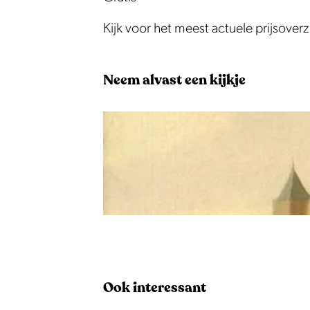
Kijk voor het meest actuele prijsover
Neem alvast een kijkje
O
p
e
Ook interessant
n