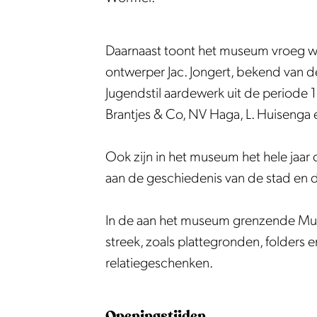
k
a
M
d
n
e
M
P
m
u
s
d
n
u
u
P
s
M
s
d
s
Daarnaast toont het museum vroeg we
r
u
e
u
M
s
e
ontwerper Jac. Jongert, bekend van d
m
r
u
s
u
M
u
Jugendstil aardewerk uit de periode 
e
m
m
e
s
u
m
Brantjes & Co, NV Haga, L. Huisenga 
r
e
u
e
s
e
r
m
u
e
Ook zijn in het museum het hele jaar d
n
e
m
u
aan de geschiedenis van de stad en d
d
n
m
s
d
In de aan het museum grenzende Muse
M
s
streek, zoals plattegronden, folders 
u
M
relatiegeschenken.
s
u
e
s
Openingstijden