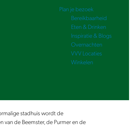
Plan je bezoek
Bereikbaarheid
Eten & Drinken
Inspiratie & Blogs
Overnachten
VVV Locaties
Winkelen
ormalige stadhuis wordt de
en van de Beemster, de Purmer en de