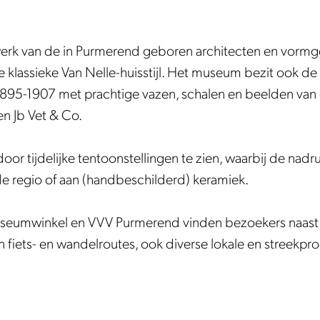
rk van de in Purmerend geboren architecten en vormgev
e klassieke Van Nelle-huisstijl. Het museum bezit ook d
1895-1907 met prachtige vazen, schalen en beelden van
en Jb Vet & Co.
oor tijdelijke tentoonstellingen te zien, waarbij de nadr
e regio of aan (handbeschilderd) keramiek.
umwinkel en VVV Purmerend vinden bezoekers naast all
en fiets- en wandelroutes, ook diverse lokale en streekp