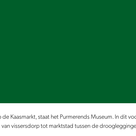
p de Kaasmarkt, staat het Purmerends Museum. In dit vo
 van vissersdorp tot marktstad tussen de drooglegging