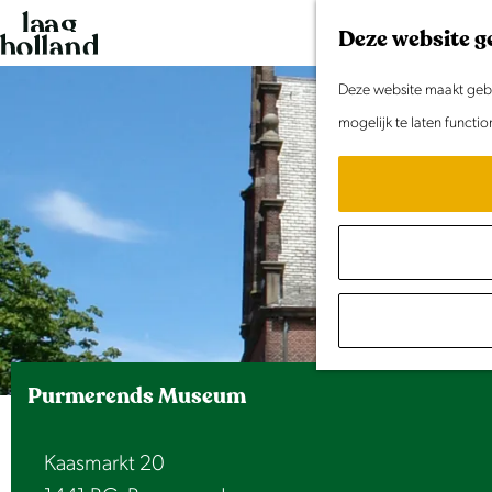
G
Deze website g
a
n
Deze website maakt gebru
a
mogelijk te laten functi
a
r
d
e
h
o
m
e
Purmerends Museum
p
a
Kaasmarkt 20
g