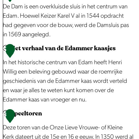
h
d
De Dam is een overkluisde sluis in het centrum van
r
e
a
Edam. Hoewel Keizer Karel V al in 1544 opdracht
t
t
m
had gegeven voor de bouw, werd de Damsluis pas
b
E
s
in 1569 aangelegd.
i
d
M
j
Het verhaal van de Edammer kaasjes
a
u
D
5
S
m
s
e
In het historische centrum van Edam heeft Henri
p
m
e
D
Willig een beleving gebouwd waar de roemrijke
i
e
u
a
geschiedenis van de Edammer kaas wordt verteld
j
r
m
m
en waar je alles te weten kunt komen over de
k
V
Edammer kaas van vroeger en nu.
e
i
r
Speeltoren
s
H
6
b
s
e
Deze toren van de Onze Lieve Vrouwe- of Kleine
o
e
t
Kerk dateert uit de 15e en 16 e eeuw. In 1350 werd al
o