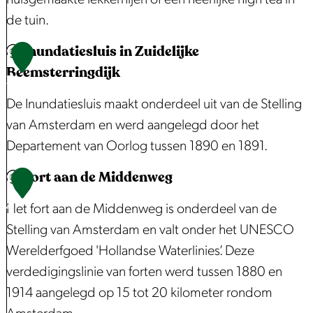
e
k
k
de tuin.
n
e
e
Inundatiesluis in Zuidelijke
d
r
r
T
1
Beemsterringdijk
w
m
h
3
e
o
e
De Inundatiesluis maakt onderdeel uit van de Stelling
g
l
e
van Amsterdam en werd aangelegd door het
e
t
Departement van Oorlog tussen 1890 en 1891.
n
u
Fort aan de Middenweg
i
I
1
n
n
4
Het fort aan de Middenweg is onderdeel van de
d
u
Stelling van Amsterdam en valt onder het UNESCO
e
n
Werelderfgoed 'Hollandse Waterlinies’. Deze
N
d
verdedigingslinie van forten werd tussen 1880 en
e
a
1914 aangelegd op 15 tot 20 kilometer rondom
c
t