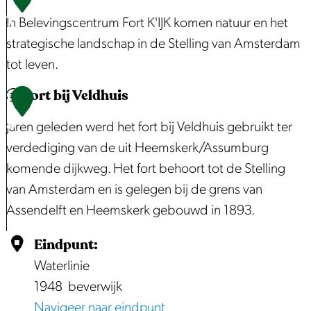
i
n
S
o
7
In Belevingscentrum Fort K'IJK komen natuur en het
j
w
p
r
strategische landschap in de Stelling van Amsterdam
k
e
i
t
tot leven.
e
g
j
b
Fort bij Veldhuis
B
k
i
F
1
e
e
j
o
8
Jaren geleden werd het fort bij Veldhuis gebruikt ter
e
r
M
r
verdediging van de uit Heemskerk/Assumburg
m
b
a
t
komende dijkweg. Het fort behoort tot de Stelling
s
o
r
K
van Amsterdam en is gelegen bij de grens van
t
o
k
'
Assendelft en Heemskerk gebouwd in 1893.
e
r
e
i
r
n
j
F
Eindpunt:
r
b
k
o
Waterlinie
i
i
r
1948
beverwijk
n
n
t
Navigeer naar eindpunt