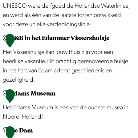
UNESCO werelderfgoed de Hollandse Waterlinies,
o
en werd als één van de laatste forten ontwikkeld
t
voor deze unieke verdedigingslinie.
e
a
B&B in het Edammer Vissershuisje
F
2
f
o
Het Vissershuisje kan jouw thuis zijn voor een
b
r
heerlijke vakantie. Dit prachtig gerenoveerde huisje
e
t
in het hart van Edam ademt geschiedenis en
e
b
gezelligheid.
l
i
d
Edams Museum
j
B
3
i
E
&
Het Edams Museum is een van de oudste musea in
n
d
B
Noord-Holland!
g
a
i
F
De Dam
m
n
E
4
o