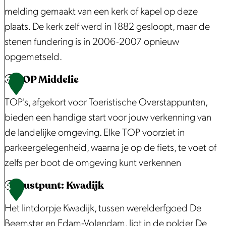
r
v
melding gemaakt van een kerk of kapel op deze
r
s
e
plaats. De kerk zelf werd in 1882 gesloopt, maar de
h
r
stenen fundering is in 2006-2007 opnieuw
u
h
opgemetseld.
i
a
TOP Middelie
s
a
S
7
j
l
p
TOP's, afgekort voor Toeristische Overstappunten,
e
v
e
bieden een handige start voor jouw verkenning van
a
e
de landelijke omgeving. Elke TOP voorziet in
n
l
parkeergelegenheid, waarna je op de fiets, te voet of
d
t
zelfs per boot de omgeving kunt verkennen
e
o
Rustpunt: Kwadijk
E
r
T
8
d
e
O
Het lintdorpje Kwadijk, tussen werelderfgoed De
a
n
P
Beemster en Edam-Volendam, ligt in de polder De