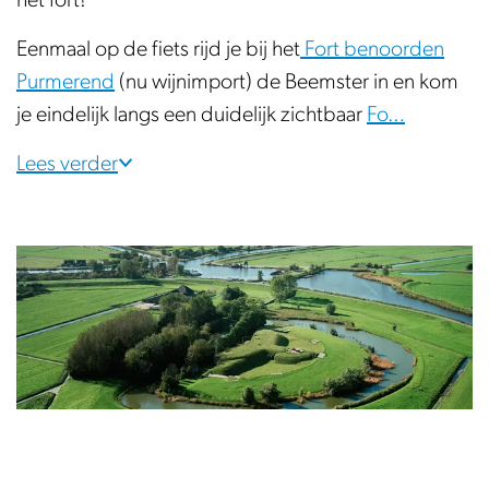
het fort!
Eenmaal op de fiets rijd je bij het
Fort benoorden
Purmerend
(nu wijnimport) de Beemster in en kom
je eindelijk langs een duidelijk zichtbaar
Fo…
Lees verder
O
p