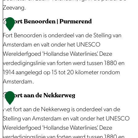
m
M
Zeevang.
m
i
Fort Benoorden | Purmerend
e
d
R
9
r
d
u
Fort Benoorden is onderdeel van de Stelling van
k
e
s
Amsterdam en valt onder het UNESCO
a
l
t
Werelderfgoed 'Hollandse Waterlinies’. Deze
a
i
p
verdedigingslinie van forten werd tussen 1880 en
s
e
u
1914 aangelegd op 15 tot 20 kilometer rondom
j
n
Amsterdam.
e
t
Fort aan de Nekkerweg
s
:
F
1
K
o
0
Het fort aan de Nekkerweg is onderdeel van de
w
r
Stelling van Amsterdam en valt onder het UNESCO
a
t
Werelderfgoed 'Hollandse Waterlinies’. Deze
d
B
verdedigingslinie van forten werd tussen 1880 en