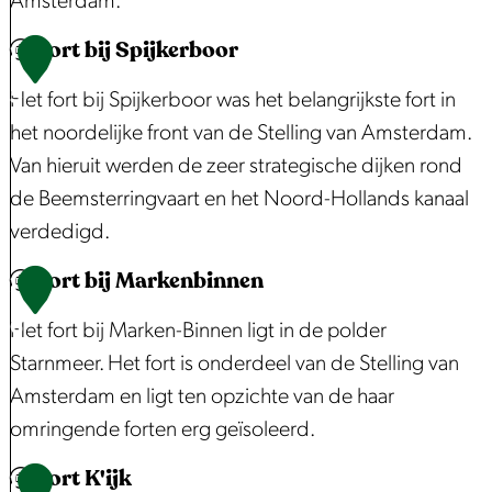
Amsterdam.
k
i
Fort bij Spijkerboor
e
e
F
1
r
s
o
5
Het fort bij Spijkerboor was het belangrijkste fort in
m
l
r
het noordelijke front van de Stelling van Amsterdam.
o
u
t
Van hieruit werden de zeer strategische dijken rond
l
i
a
de Beemsterringvaart en het Noord-Hollands kanaal
e
s
a
verdedigd.
n
i
n
Fort bij Markenbinnen
n
d
F
1
Z
e
o
6
Het fort bij Marken-Binnen ligt in de polder
u
M
r
Starnmeer. Het fort is onderdeel van de Stelling van
i
i
t
Amsterdam en ligt ten opzichte van de haar
d
d
b
omringende forten erg geïsoleerd.
e
d
i
Fort K'ijk
l
e
j
F
1