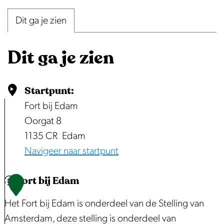
e
Dit ga je zien
n
p
Dit ga je zien
o
p
u
Startpunt:
p
Fort bij Edam
m
Oorgat 8
e
1135 CR
Edam
t
Navigeer naar startpunt
v
e
Fort bij Edam
1
r
Het Fort bij Edam is onderdeel van de Stelling van
g
Amsterdam, deze stelling is onderdeel van
r