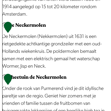
i
e
1914 aangelegd op 15 tot 20 kilometer rondom
j
n
Amsterdam.
k
o
De Neckermolen
o
F
1
r
o
1
De Neckermolen (Nekkermolen) uit 1631 is een
d
r
rietgedekte achtkantige grondzeiler met een oud-
e
t
Hollands wiekenkruis. De poldermolen bemaalt
n
a
samen met een elektrisch gemaal het waterschap
|
a
Wormer, Jisp en Neck.
P
n
Theetuin de Neckermolen
u
d
D
1
r
e
e
2
Onder de rook van Purmerend vind je dit idyllische
m
N
N
pareltje van de regio. Geniet hier zomers met je
e
e
e
vrienden of familie tussen de fruitbomen van
r
k
c
huisgemaakte lekkernijen of een heerlijke high tea in