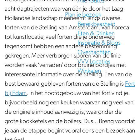
Alle routes
e
acht dagtrajecten waarvan één je door het Laag
Plan je bezoek
Hollandse landschap meeneemt langs diverse
Bereikbaarheid
forten van de Stelling van Amsterdam. Van horeca
Eten & Drinken
tot kunstlocatie, veel forten die je onderweg
Inspiratie & Blogs
tegenkomt hebben een andere bestemming
Overnachten
gekregen. Meer verborgen sporen van de linie
VVV Locaties
worden vaak ‘verraden’ door bruine bordjes met
Winkelen
interessante informatie over de Stelling. Een van de
best bewaard gebleven forten van de Stelling is
Fort
bij Edam
. In het hoofdgebouw van het fort vind je
bijvoorbeeld nog een keuken waarvan nog veel van
de originele inhoud aanwezig is, waaronder de
grote kookketels en de boilers. Dus... Breng voordat
je aan de etappe begint vooral eens een bezoek aan