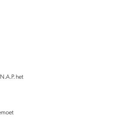
 N.A.P. het
gemoet