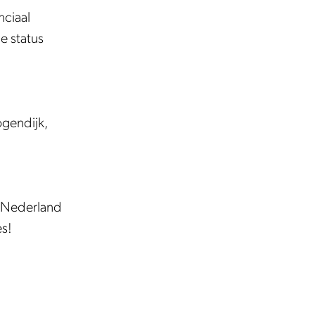
nciaal
e status
gendijk,
n Nederland
es!