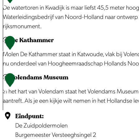
H
B
i
e
M
e
o
6
De watertoren in Kwadijk is maar liefst 45,5 meter hoo
o
r
j
g
u
r
r
Waterleidingsbedrijf van Noord-Holland naar ontwerp v
l
e
k
a
s
M
t
rijksmonument.
l
e
e
a
e
u
B
De Kathammer
a
k
n
l
u
s
e
W
1
n
H
m
e
n
a
7
Molen De Kathammer staat in Katwoude, vlak bij Vole
d
e
u
o
t
nu onderdeel van Hoogheemraadschap Hollands Noor
e
m
o
e
Volendams Museum
r
r
r
D
1
l
d
t
e
8
In het hart van Volendam staat het Volendams Museum
i
e
o
K
aantreft. Als je een kijkje wilt nemen in het Hollandse 
j
n
r
a
k
|
e
t
V
Eindpunt:
P
n
h
o
De Zuidpoldermolen
u
i
a
l
Burgemeester Versteeghsingel 2