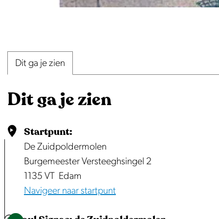
O
p
e
Dit ga je zien
n
p
Dit ga je zien
o
p
u
Startpunt:
p
De Zuidpoldermolen
m
Burgemeester Versteeghsingel 2
e
1135 VT
Edam
t
Navigeer naar startpunt
v
e