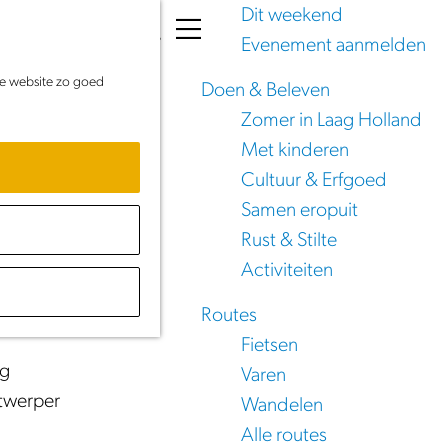
Dit weekend
K
Z
Evenement aanmelden
a
o
M
de website zo goed
a
e
e
Doen & Beleven
r
k
n
Zomer in Laag Holland
t
e
u
Met kinderen
n
Cultuur & Erfgoed
Samen eropuit
en
Rust & Stilte
 Hollandse
Activiteiten
Routes
Fietsen
eg
Varen
ntwerper
Wandelen
Alle routes