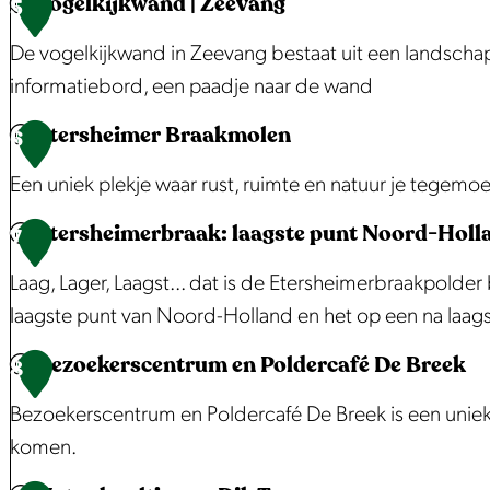
Vogelkijkwand | Zeevang
d
e
p
F
5
g
e
u
a
o
De vogelkijkwand in Zeevang bestaat uit een landschap
Z
Z
m
k
r
informatiebord, een paadje naar de wand
u
u
h
t
i
Etersheimer Braakmolen
i
u
b
V
6
d
d
i
i
o
Een uniek plekje waar rust, ruimte en natuur je tegemo
p
p
s
j
g
o
Etersheimerbraak: laagste punt Noord-Holl
o
d
E
e
E
7
l
l
e
d
l
t
Laag, Lager, Laagst... dat is de Etersheimerbraakpolder
d
d
K
a
k
e
laagste punt van Noord-Holland en het op een na laags
e
e
o
m
i
r
r
Bezoekerscentrum en Poldercafé De Breek
r
o
j
s
E
8
m
m
p
k
h
t
Bezoekerscentrum en Poldercafé De Breek is een unieke
o
o
h
w
e
e
komen.
l
l
a
a
i
r
e