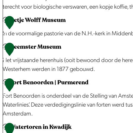
a
m
j
e
r
terecht voor biologische verswaren, een kopje koffie, 
g
e
e
e
e
Betje Wolff Museum
s
n
v
l
n
B
1
t
P
a
t
m
i
3
In de voormalige pastorie van de N.H.-kerk in Midden
e
o
n
b
o
j
Beemster Museum
p
l
D
e
l
M
B
1
u
d
i
d
e
o
e
4
Het vrijstaande herenhuis (ooit bewoond door de here
n
e
k
r
n
e
t
Westerhem werden in 1877 gebouwd.
t
r
T
i
D
d
j
Fort Benoorden | Purmerend
N
c
r
j
e
e
e
B
1
o
a
o
f
N
r
W
e
5
Fort Benoorden is onderdeel van de Stelling van Am
o
f
m
E
a
s
o
e
Waterlinies’. Deze verdedigingslinie van forten werd 
r
é
e
c
l
m
Amsterdam.
d
D
r
h
f
s
Watertoren in Kwadijk
-
e
l
t
f
t
F
1