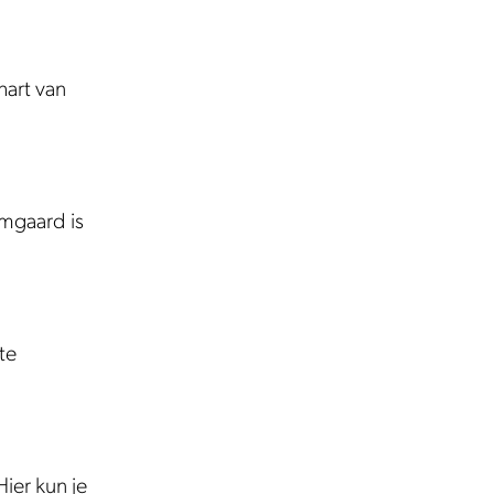
hart van
omgaard is
te
ier kun je