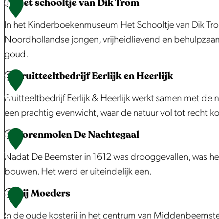
Het schooltje van Dik Trom
e
n
n
m
s
B
9
n
n
d
d
e
h
e
In het Kinderboekenmuseum Het Schooltje van Dik Trom
d
e
|
r
e
z
Noordhollandse jongen, vrijheidlievend en behulpzaam
o
l
Z
B
i
o
goud.
o
e
r
m
e
r
Fruitteeltbedrijf Eerlijk en Heerlijk
e
a
e
k
H
1
P
v
a
r
e
e
0
Fruitteeltbedrijf Eerlijk & Heerlijk werkt samen met de 
a
a
k
b
r
t
een prachtig evenwicht, waar de natuur vol tot recht k
u
n
m
r
s
s
l
Korenmolen De Nachtegaal
g
o
a
c
c
F
1
S
l
a
e
h
r
1
Nadat De Beemster in 1612 was drooggevallen, was het
i
e
k
n
o
u
bouwen. Het werd er uiteindelijk een.
g
n
:
t
o
i
n
Bij Moeders
l
r
l
t
K
1
a
a
u
t
t
o
2
In de oude kosterij in het centrum van Middenbeemster
c