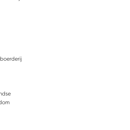
boerderij
andse
ondom