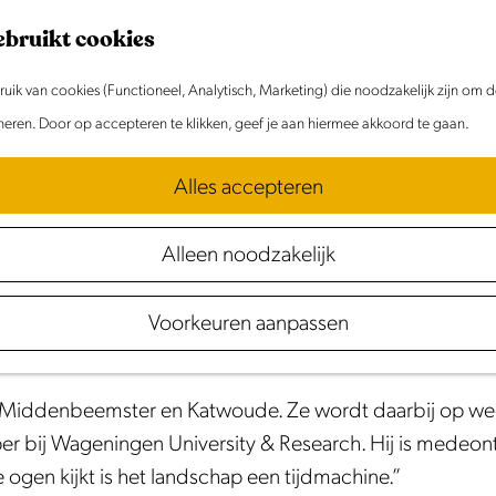
ebruikt cookies
ik van cookies (Functioneel, Analytisch, Marketing) die noodzakelijk zijn om 
oneren. Door op accepteren te klikken, geef je aan hiermee akkoord te gaan.
Alles accepteren
Alleen noodzakelijk
urt Roos Schlikker op onderzoek naar heden, verleden 
laatste route neemt haar mee door het prachtige Laag
Voorkeuren aanpassen
im, Middenbeemster en Katwoude. Ze wordt daarbij op w
per bij Wageningen University & Research. Hij is medeo
 ogen kijkt is het landschap een tijdmachine.”