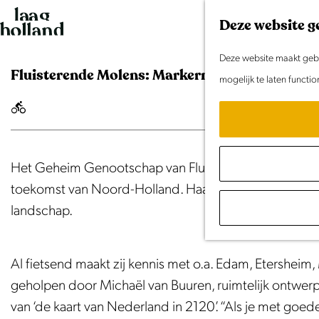
G
Deze website g
a
n
Deze website maakt gebru
Fluisterende Molens: Markermeerroute
a
mogelijk te laten functi
a
r
d
e
Het Geheim Genootschap van Fluisterende molens stu
h
toekomst van Noord-Holland. Haar zevende en tevens 
o
landschap.
m
e
Al fietsend maakt zij kennis met o.a. Edam, Etershe
p
geholpen door Michaël van Buuren, ruimtelijk ontwer
a
van ‘de kaart van Nederland in 2120’. “Als je met goede
g