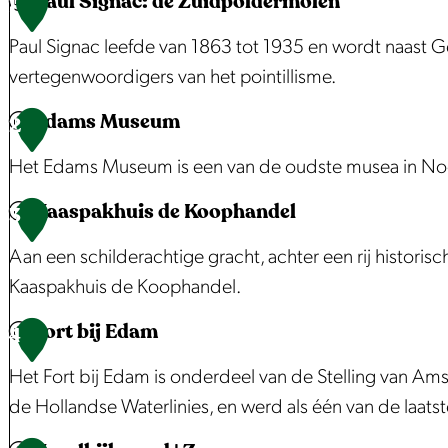
Paul Signac: de Zuidpoldermolen
1
r
Paul Signac leefde van 1863 tot 1935 en wordt naast G
g
vertegenwoordigers van het pointillisme.
r
o
Edams Museum
P
2
t
a
Het Edams Museum is een van de oudste musea in No
e
u
a
Kaaspakhuis de Koophandel
l
E
3
f
S
d
Aan een schilderachtige gracht, achter een rij histori
b
i
a
Kaaspakhuis de Koophandel.
e
g
m
e
Fort bij Edam
n
s
K
4
l
a
M
a
Het Fort bij Edam is onderdeel van de Stelling van A
d
c
u
a
de Hollandse Waterlinies, en werd als één van de laats
i
:
s
s
n