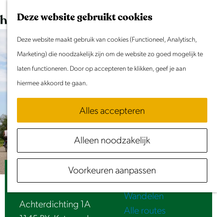
Dit weekend
G
K
Z
Deze website gebruikt cookies
Evenement aanmelden
a
a
o
M
n
Deze website maakt gebruik van cookies (Functioneel, Analytisch,
a
e
e
Doen & Beleven
a
Marketing) die noodzakelijk zijn om de website zo goed mogelijk te
r
k
n
Zomer in Laag Holland
a
laten functioneren. Door op accepteren te klikken, geef je aan
t
e
u
Met kinderen
r
hiermee akkoord te gaan.
n
Cultuur & Erfgoed
d
Samen eropuit
Alles accepteren
e
Rust & Stilte
h
Activiteiten
Alleen noodzakelijk
o
Routes
m
Fietsen
Voorkeuren aanpassen
e
De Kathammer
Varen
p
Wandelen
a
Achterdichting 1A
Alle routes
g