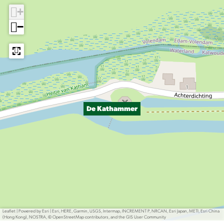
+
−
De Kathammer
Leaflet
|
Powered by Esri | Esri, HERE, Garmin, USGS, Intermap, INCREMENT P, NRCAN, Esri Japan, METI, Esri China
(Hong Kong), NOSTRA, © OpenStreetMap contributors, and the GIS User Community