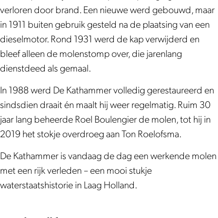
r
m
m
a
r
verloren door brand. Een nieuwe werd gebouwd, maar
e
m
m
in 1911 buiten gebruik gesteld na de plaatsing van een
r
e
m
dieselmotor. Rond 1931 werd de kap verwijderd en
r
e
bleef alleen de molenstomp over, die jarenlang
r
dienstdeed als gemaal.
In 1988 werd De Kathammer volledig gerestaureerd en
sindsdien draait én maalt hij weer regelmatig. Ruim 30
jaar lang beheerde Roel Boulengier de molen, tot hij in
2019 het stokje overdroeg aan Ton Roelofsma.
De Kathammer is vandaag de dag een werkende molen
met een rijk verleden – een mooi stukje
waterstaatshistorie in Laag Holland.