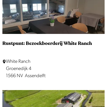
u
i
n
e
t
:
D
e
Rustpunt: Bezoekboerderij White Ranch
S
w
R
White Ranch
a
u
Groenedijk 4
r
s
1566 NV
Assendelft
t
t
h
p
o
u
e
n
v