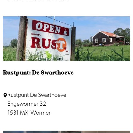
t
p
u
n
t
:
D
e
Rustpunt: De Swarthoeve
B
o
R
Rustpunt De Swarthoeve
e
u
Engewormer 32
t
s
1531 MX
Wormer
s
t
e
p
r