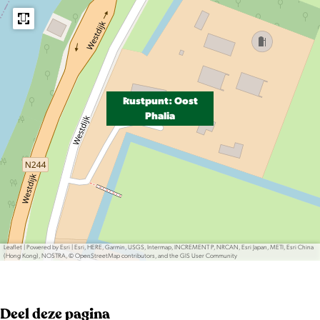
Rustpunt: Oost
Phalia
Leaflet
|
Powered by Esri | Esri, HERE, Garmin, USGS, Intermap, INCREMENT P, NRCAN, Esri Japan, METI, Esri China
(Hong Kong), NOSTRA, © OpenStreetMap contributors, and the GIS User Community
Deel deze pagina