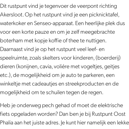
o
:
t
n
o
Dit rustpunt vind je tegenvoer de veerpont richting
s
O
:
t
s
Akersloot. Op het rustpunt vind je een picknicktafel,
t
o
O
:
t
waterkoker en Senseo-apparaat. Een heerlijke plek dus
P
s
o
O
P
voor een korte pauze en om je zelf meegebrachte
h
t
s
o
h
boterham met kopje koffie of thee te nuttigen.
a
P
t
s
a
Daarnaast vind je op het rustpunt veel leef- en
l
h
P
t
l
speelruimte, zoals skelters voor kinderen, (boerderij)
i
a
h
P
i
dieren (konijnen, cavia, voliére met vogeltjes, geitjes
a
l
a
h
a
etc.), de mogelijkheid om je auto te parkeren, een
i
l
a
winkeltje met cadeautjes en streekproducten en de
a
i
l
mogelijkheid om te schuilen tegen de regen.
a
i
a
Heb je onderweg pech gehad of moet de elektrische
fiets opgeladen worden? Dan ben je bij Rustpunt Oost
Phalia aan het juiste adres. Je kunt hier namelijk een lekke