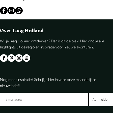
D
D
D
e
e
e
e
e
e
Over Laag Holland
l
l
l
Wil je Laag Holland ontdekken? Dan is dit dé plek! Hier vind je alle
d
d
d
highlights uit de regio en inspiratie voor nieuwe avonturen.
e
e
e
z
z
z
F
P
I
Y
e
e
e
a
i
n
o
p
p
p
c
n
s
u
Nog meer inspiratie? Schrijf je hier in voor onze maandelijkse
a
a
a
e
t
t
T
nieuwsbrief!
g
g
g
b
e
a
u
i
i
i
o
r
g
b
Aanmelden
n
n
n
o
e
r
e
a
a
a