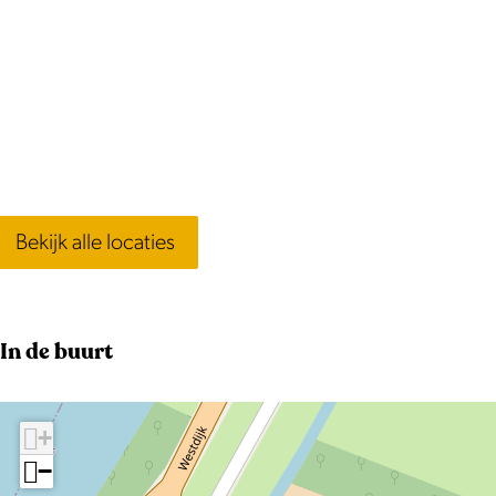
Bekijk alle locaties
In de buurt
+
−