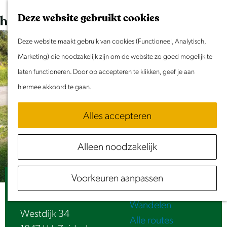
Dit weekend
G
K
Z
Deze website gebruikt cookies
Evenement aanmelden
a
a
o
M
n
Deze website maakt gebruik van cookies (Functioneel, Analytisch,
a
e
e
Doen & Beleven
a
Marketing) die noodzakelijk zijn om de website zo goed mogelijk te
r
k
n
Zomer in Laag Holland
a
laten functioneren. Door op accepteren te klikken, geef je aan
t
e
u
Met kinderen
r
hiermee akkoord te gaan.
n
Cultuur & Erfgoed
d
Samen eropuit
Alles accepteren
e
Rust & Stilte
h
Activiteiten
Alleen noodzakelijk
o
Routes
m
Fietsen
Voorkeuren aanpassen
e
Rustpunt: Oost Phalia
Varen
p
Wandelen
a
Westdijk 34
Alle routes
g