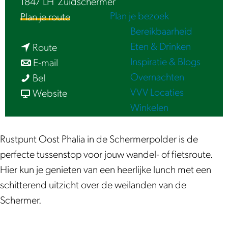
1847 LH
Zuidschermer
e
Plan je bezoek
n
Plan je route
Bereikbaarheid
a
Eten & Drinken
n
a
Route
Inspiratie & Blogs
a
n
r
E-mail
Overnachten
R
a
a
R
Bel
VVV Locaties
u
r
a
v
u
Website
Winkelen
s
R
r
a
s
t
u
R
n
t
p
s
u
R
p
Rustpunt Oost Phalia in de Schermerpolder is de
u
t
s
u
u
perfecte tussenstop voor jouw wandel- of fietsroute.
n
p
t
s
n
Hier kun je genieten van een heerlijke lunch met een
t
u
p
t
t
schitterend uitzicht over de weilanden van de
:
n
u
p
:
Schermer.
O
t
n
u
O