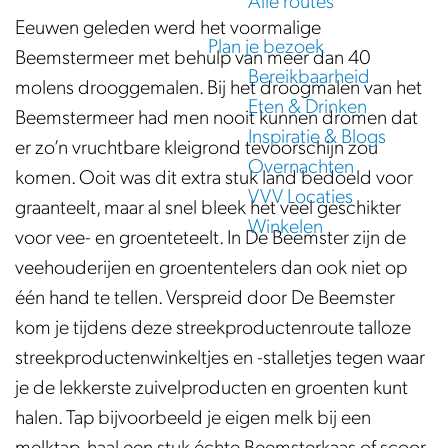
Alle routes
e
Eeuwen geleden werd het voormalige
Plan je bezoek
Beemstermeer met behulp van meer dan 40
Bereikbaarheid
molens drooggemalen. Bij het droogmalen van het
Eten & Drinken
Beemstermeer had men nooit kunnen dromen dat
Inspiratie & Blogs
er zo’n vruchtbare kleigrond tevoorschijn zou
Overnachten
komen. Ooit was dit extra stuk land bedoeld voor
VVV Locaties
graanteelt, maar al snel bleek het veel geschikter
Winkelen
voor vee- en groenteteelt. In De Beemster zijn de
veehouderijen en groententelers dan ook niet op
één hand te tellen. Verspreid door De Beemster
kom je tijdens deze streekproductenroute talloze
streekproductenwinkeltjes en -stalletjes tegen waar
je de lekkerste zuivelproducten en groenten kunt
halen. Tap bijvoorbeeld je eigen melk bij een