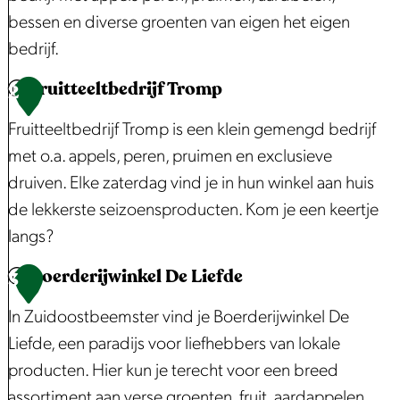
t
bessen en diverse groenten van eigen het eigen
e
bedrijf.
a
Fruitteeltbedrijf Tromp
B
2
f
e
b
Fruitteeltbedrijf Tromp is een klein gemengd bedrijf
e
e
met o.a. appels, peren, pruimen en exclusieve
m
e
druiven. Elke zaterdag vind je in hun winkel aan huis
s
l
de lekkerste seizoensproducten. Kom je een keertje
t
d
langs?
e
i
Boerderijwinkel De Liefde
r
F
3
n
F
r
g
In Zuidoostbeemster vind je Boerderijwinkel De
r
u
H
Liefde, een paradijs voor liefhebbers van lokale
u
i
o
producten. Hier kun je terecht voor een breed
i
t
n
assortiment aan verse groenten, fruit, aardappelen,