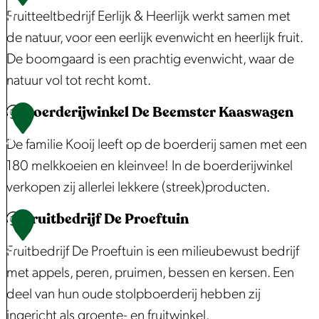
a
e
3
Fruitteeltbedrijf Eerlijk & Heerlijk werkt samen met
n
h
s
t
de natuur, voor een eerlijk evenwicht en heerlijk fruit.
i
t
h
B
De boomgaard is een prachtig evenwicht, waar de
p
e
o
e
natuur vol tot recht komt.
g
e
e
a
v
Boerderijwinkel De Beemster Kaaswagen
m
F
1
a
e
s
r
4
De familie Kooij leeft op de boerderij samen met een
l
t
u
180 melkkoeien en kleinvee! In de boerderijwinkel
e
i
verkopen zij allerlei lekkere (streek)producten.
r
t
Fruitbedrijf De Proeftuin
l
t
B
1
a
e
o
5
Fruitbedrijf De Proeftuin is een milieubewust bedrijf
n
e
e
met appels, peren, pruimen, bessen en kersen. Een
t
l
r
deel van hun oude stolpboerderij hebben zij
'
t
d
ingericht als groente- en fruitwinkel.