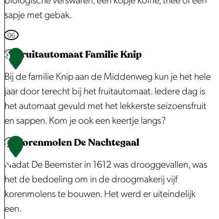
biologische verswaren, een kopje koffie, thee of een
j
G
k
sapje met gebak.
w
r
e
i
o
r
B
06
n
o
s
i
Fruitautomaat Familie Knip
9
k
t
c
j
Bij de familie Knip aan de Middenweg kun je het hele
e
e
M
jaar door terecht bij het fruitautomaat. Iedere dag is
l
n
o
het automaat gevuld met het lekkerste seizoensfruit
S
t
e
en sappen. Kom je ook een keertje langs?
o
r
d
n
u
e
Korenmolen De Nachtegaal
F
1
n
m
r
r
0
Nadat De Beemster in 1612 was drooggevallen, was
e
B
s
u
het de bedoeling om in de droogmakerij vijf
v
e
i
korenmolens te bouwen. Het werd er uiteindelijk
a
e
t
een.
n
m
a