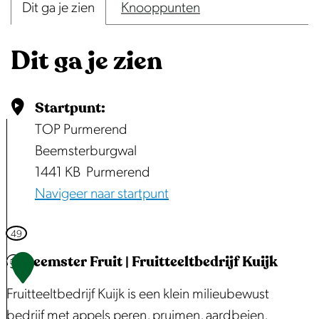
Dit ga je zien
Knooppunten
n
p
Dit ga je zien
o
p
u
Startpunt:
p
TOP Purmerend
m
Beemsterburgwal
e
1441 KB
Purmerend
t
Navigeer naar startpunt
v
e
49
r
Beemster Fruit | Fruitteeltbedrijf Kuijk
1
g
r
Fruitteeltbedrijf Kuijk is een klein milieubewust
o
bedrijf met appels peren, pruimen, aardbeien,