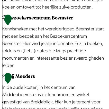
r
m
e
o
o
o
koeien omtovert tot heerlijke zuivelproducten.
i
p
l
n
g
n
Bezoekerscentrum Beemster
j
D
i
i
K
7
i
f
e
n
s
a
n
Kennismaken met het werelderfgoed Beemster start
K
L
g
c
a
g
met een bezoek aan het Bezoekerscentrum
u
i
z
h
s
z
Beemster. Hier vind je alle informatie. Er zijn boeken,
i
e
o
e
b
o
folders en (fiets-)routes die langs prachtige
j
f
e
b
o
e
monumenten en interessante bezienswaardigheden
k
d
t
o
e
t
leiden.
e
e
r
Bij Moeders
r
d
B
8
d
e
e
In de oude kosterij in het centrum van
e
r
z
Middenbeemster is de lunchroom en winkel
r
i
o
gevestigd van Breidablick. Hier kun je terecht voor
i
j
e