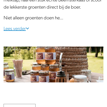
melktap, haal een stuk échte Beemsterkaas of scoor
de lekkerste groenten direct bij de boer.
Niet alleen groenten doen he…
Lees verder
O
p
e