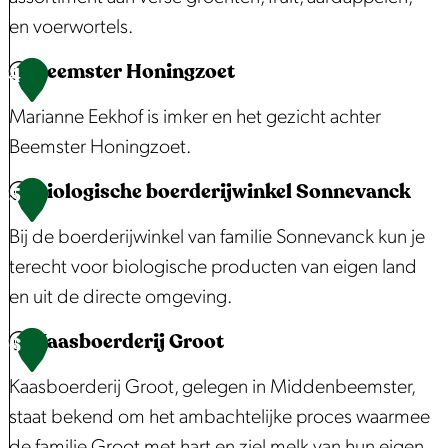
t
t
i
en voerwortels.
|
e
n
Beemster Honingzoet
F
e
B
4
g
r
l
o
v
Marianne Eekhof is imker en het gezicht achter
u
t
e
a
Beemster Honingzoet.
i
b
r
n
Biologische boerderijwinkel Sonnevanck
t
e
d
B
5
B
t
d
e
e
e
Bij de boerderijwinkel van familie Sonnevanck kun je
e
r
r
e
e
terecht voor biologische producten van eigen land
e
i
i
m
m
en uit de directe omgeving.
l
j
j
s
s
Kaasboerderij Groot
t
f
w
t
B
6
t
b
T
i
e
i
e
Kaasboerderij Groot, gelegen in Middenbeemster,
e
r
n
r
o
r
staat bekend om het ambachtelijke proces waarmee
d
o
k
H
l
H
de familie Groot met hart en ziel melk van hun eigen