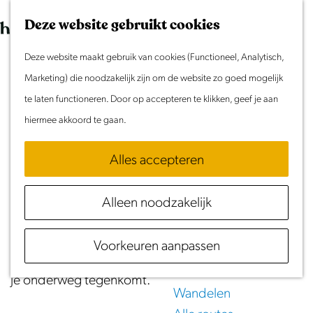
Morgen
G
K
Z
Dit weekend
Deze website gebruikt cookies
a
a
o
M
Evenement aanmelden
n
Deze website maakt gebruik van cookies (Functioneel, Analytisch,
a
e
e
Streekproductenroute door De Beemster
Doen & Beleven
a
Marketing) die noodzakelijk zijn om de website zo goed mogelijk
r
k
n
Zomer in Laag Holland
a
te laten functioneren. Door op accepteren te klikken, geef je aan
t
e
u
(29 km)
Met kinderen
r
hiermee akkoord te gaan.
n
Cultuur & Erfgoed
d
Download GPX
Samen eropuit
Alles accepteren
e
Rust & Stilte
h
Ieder seizoen groeien en bloeien er op de
Activiteiten
Alleen noodzakelijk
o
vruchtbare Beemster kleigrond allerlei (h)eerlijke
m
Routes
streekproducten. Stap op de fiets en laat je
Voorkeuren aanpassen
e
Fietsen
verrassen door de smakelijke streekproducten die
p
Varen
je onderweg tegenkomt.
a
Wandelen
g