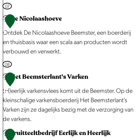
c
s
u
K
07
k
t
t
o
De Nicolaashoeve
1
e
o
r
1
Ontdek De Nicolaashoeve Beemster, een boerderij
r
m
e
en thuisbasis waar een scala aan producten wordt
a
n
verbouwd en verwerkt.
a
m
t
o
D
08
F
l
e
Het Beemsterlant's Varken
1
a
e
N
2
(H)eerlijk varkensvlees komt uit de Beemster. Op de
m
n
i
kleinschalige varkensboerderij Het Beemsterlant's
i
D
c
Varken zijn ze dagelijks bezig met de verzorging van
l
e
o
de varkens.
i
N
l
e
a
a
Fruitteeltbedrijf Eerlijk en Heerlijk
H
1
K
c