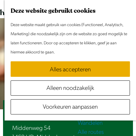
Dit weekend
G
K
Z
Deze website gebruikt cookies
Evenement aanmelden
a
a
o
M
n
Deze website maakt gebruik van cookies (Functioneel, Analytisch,
a
e
e
Doen & Beleven
a
Marketing) die noodzakelijk zijn om de website zo goed mogelijk te
r
k
n
Zomer in Laag Holland
a
laten functioneren. Door op accepteren te klikken, geef je aan
t
e
u
Met kinderen
r
hiermee akkoord te gaan.
n
Cultuur & Erfgoed
d
Samen eropuit
Alles accepteren
e
Rust & Stilte
h
Activiteiten
Alleen noodzakelijk
o
Routes
m
Fietsen
Voorkeuren aanpassen
e
De Nicolaashoeve
Varen
p
Wandelen
a
Middenweg 54
Alle routes
g