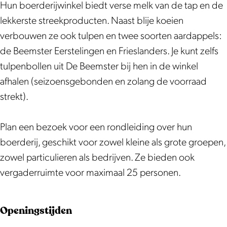
k
h
a
a
l
h
Hun boerderijwinkel biedt verse melk van de tap en de
D
o
s
a
a
o
lekkerste streekproducten. Naast blije koeien
e
e
h
s
a
e
verbouwen ze ook tulpen en twee soorten aardappels:
N
v
o
h
s
v
de Beemster Eerstelingen en Frieslanders. Je kunt zelfs
i
e
e
o
h
e
tulpenbollen uit De Beemster bij hen in de winkel
c
v
e
o
afhalen (seizoensgebonden en zolang de voorraad
o
e
v
e
strekt).
l
e
v
a
e
Plan een bezoek voor een rondleiding over hun
a
boerderij, geschikt voor zowel kleine als grote groepen,
s
zowel particulieren als bedrijven. Ze bieden ook
h
vergaderruimte voor maximaal 25 personen.
o
e
Openingstijden
v