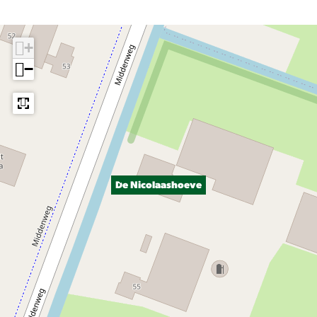
+
−
De Nicolaashoeve