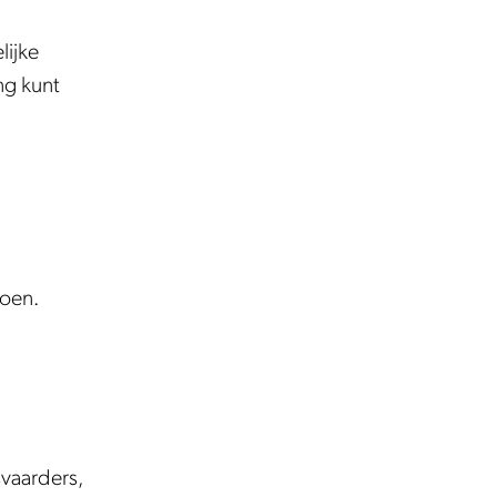
lijke
ng kunt
zoen.
vaarders,