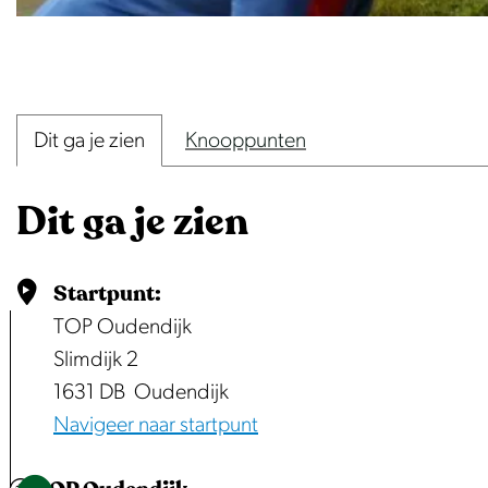
O
p
e
Dit ga je zien
Knooppunten
n
p
Dit ga je zien
o
p
u
Startpunt:
p
TOP Oudendijk
m
Slimdijk 2
e
1631 DB
Oudendijk
t
Navigeer naar startpunt
v
e