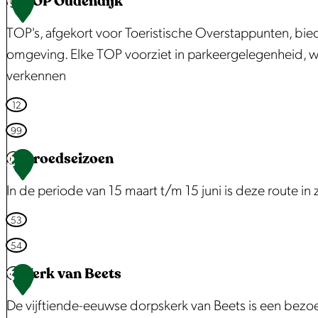
TOP Oudendijk
1
r
TOP's, afgekort voor Toeristische Overstappunten, bie
g
omgeving. Elke TOP voorziet in parkeergelegenheid, waa
r
verkennen
o
t
T
12
e
O
99
a
P
Broedseizoen
2
f
O
b
In de periode van 15 maart t/m 15 juni is deze route in 
u
e
d
B
53
e
e
r
54
l
n
o
d
Kerk van Beets
3
d
e
i
i
De vijftiende-eeuwse dorpskerk van Beets is een bezo
d
n