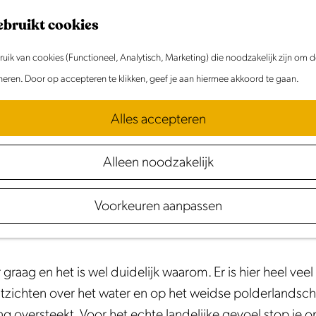
ebruikt cookies
ik van cookies (Functioneel, Analytisch, Marketing) die noodzakelijk zijn om 
oneren. Door op accepteren te klikken, geef je aan hiermee akkoord te gaan.
Alles accepteren
Alleen noodzakelijk
deze route wandel je door heerlijk rustig polderlandscha
Voorkeuren aanpassen
.
raag en het is wel duidelijk waarom. Er is hier heel veel
itzichten over het water en op het weidse polderlandsc
ling oversteekt. Voor het echte landelijke gevoel stop je