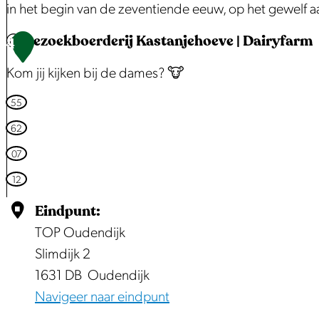
j
in het begin van de zeventiende eeuw, op het gewelf
s
g
k
e
K
Bezoekboerderij Kastanjehoeve | Dairyfarm
K
4
i
o
e
Kom jij kijken bij de dames? 🐮
z
e
r
o
k
k
B
55
e
n
v
e
62
n
u
a
z
07
f
n
o
12
f
B
e
e
Eindpunt:
e
k
l
e
b
TOP Oudendijk
e
t
o
Slimdijk 2
n
s
e
1631 DB
Oudendijk
r
Navigeer naar eindpunt
d