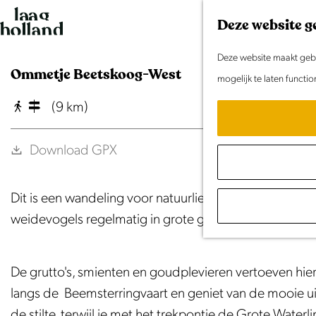
G
Deze website g
a
n
Deze website maakt gebru
Ommetje Beetskoog-West
a
mogelijk te laten functi
a
(9 km)
r
d
Download GPX
e
h
Dit is een wandeling voor natuurliefhebbers! Tijdens 
o
weidevogels regelmatig in grote getalen aanwezig zijn
m
e
p
De grutto's, smienten en goudplevieren vertoeven hier g
a
langs de Beemsterringvaart en geniet van de mooie u
g
de stilte, terwijl je met het trekpontje de Grote Water