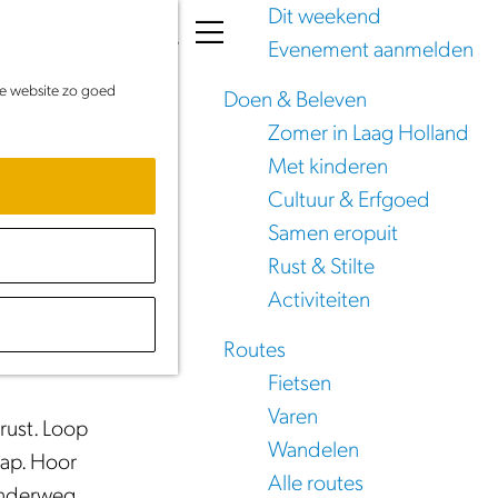
Dit weekend
K
Z
Evenement aanmelden
a
o
M
de website zo goed
a
e
e
Doen & Beleven
r
k
n
Zomer in Laag Holland
t
e
u
Met kinderen
n
Cultuur & Erfgoed
Samen eropuit
Rust & Stilte
Activiteiten
p waar de
Routes
Fietsen
Varen
 rust. Loop
Wandelen
hap. Hoor
Alle routes
 onderweg