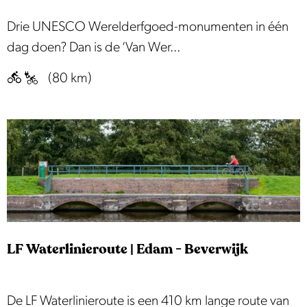
l
V
Drie UNESCO Werelderfgoed-monumenten in één
d
a
dag doen? Dan is de ‘Van Wer...
e
n
(80 km)
r
W
a
e
c
r
h
e
t
l
i
d
g
f
e
o
L
LF Waterlinieroute | Edam - Beverwijk
r
a
m
a
a
L
De LF Waterlinieroute is een 410 km lange route van