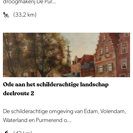
o
droogmakerij De Pur...
u
(33,2 km)
w
z
e
e
r
o
u
t
Ode aan het schilderachtige landschap
e
deelroute 2
O
De schilderachtige omgeving van Edam, Volendam,
d
Waterland en Purmerend o...
e