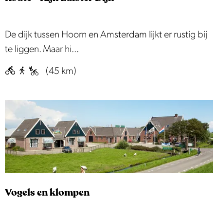
d
|
E
R
De dijk tussen Hoorn en Amsterdam lijkt er rustig bij
t
o
te liggen. Maar hi...
a
u
(45 km)
p
t
p
e
e
-
4
K
i
j
k
L
Vogels en klompen
u
i