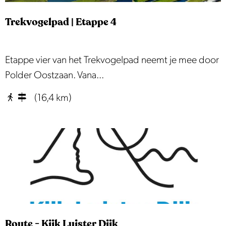
e
a
r
Trekvogelpad | Etappe 4
d
|
E
T
Etappe vier van het Trekvogelpad neemt je mee door
t
r
Polder Oostzaan. Vana...
a
e
(16,4 km)
p
k
p
v
e
o
3
g
e
l
p
a
Route - Kijk Luister Dijk