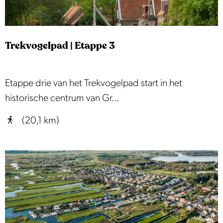
c
h
r
Trekvogelpad | Etappe 3
o
n
d
T
Etappe drie van het Trekvogelpad start in het
j
r
historische centrum van Gr...
e
e
(20,1 km)
L
k
a
v
n
o
d
g
s
e
m
l
e
p