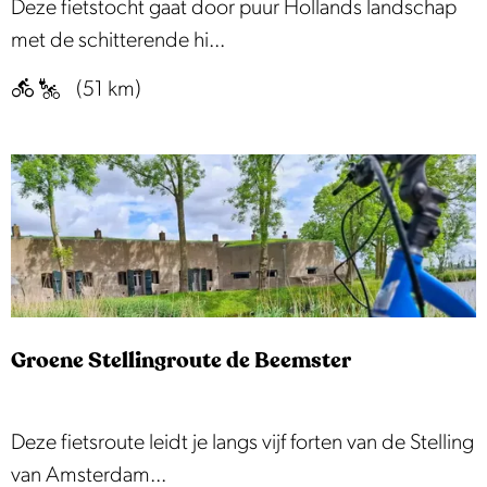
V
Deze fietstocht gaat door puur Hollands landschap
f
a
met de schitterende hi...
i
n
(51 km)
e
O
t
o
s
s
r
t
o
z
u
a
t
a
e
n
Groene Stellingroute de Beemster
n
a
a
G
Deze fietsroute leidt je langs vijf forten van de Stelling
r
r
van Amsterdam...