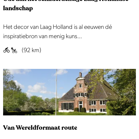
p
e
e
landschap
:
O
Het decor van Laag Holland is al eeuwen dé
d
inspiratiebron van menig kuns...
e
(92 km)
a
a
n
h
e
t
s
c
Van Wereldformaat route
h
i