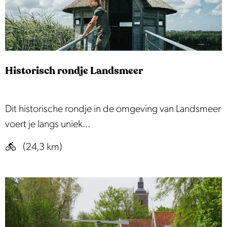
o
n
u
i
t
e
e
p
Historisch rondje Landsmeer
a
d
|
H
Dit historische rondje in de omgeving van Landsmeer
E
i
voert je langs uniek...
t
s
(24,3 km)
a
t
p
o
p
r
e
i
1
s