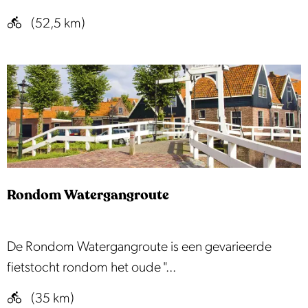
L
o
(52,5 km)
a
e
n
n
d
e
s
S
m
t
e
e
e
l
r
l
Rondom Watergangroute
i
n
g
R
De Rondom Watergangroute is een gevarieerde
r
o
fietstocht rondom het oude "...
o
n
(35 km)
u