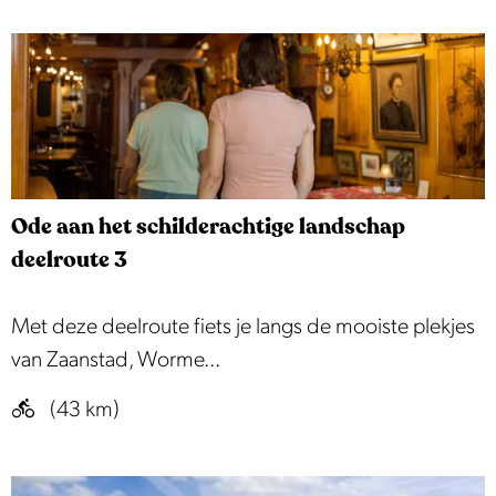
e
w
k
e
i
d
e
w
o
Ode aan het schilderachtige landschap
r
deelroute 3
m
e
O
Met deze deelroute fiets je langs de mooiste plekjes
r
d
van Zaanstad, Worme...
r
e
(43 km)
o
a
u
a
t
n