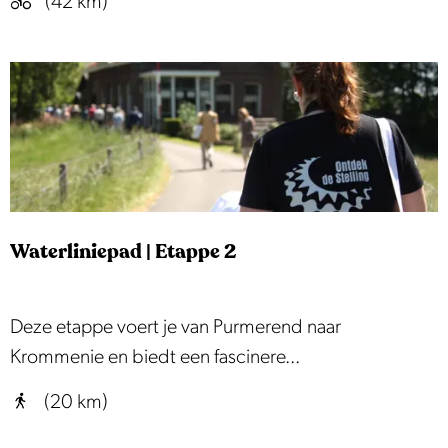
(42 km)
a
a
n
h
e
t
s
c
Waterliniepad | Etappe 2
h
i
l
W
Deze etappe voert je van Purmerend naar
d
a
Krommenie en biedt een fascinere...
e
t
(20 km)
r
e
a
r