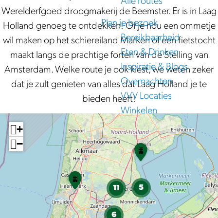
Alle routes
Werelderfgoed droogmakerij de Beemster. Er is in Laag
e
Plan je bezoek
Holland genoeg te ontdekken! Of je nou een ommetje
Bereikbaarheid
wil maken op het schiereiland Marken of een fietstocht
Eten & Drinken
maakt langs de prachtige forten van de Stelling van
Inspiratie & Blogs
Amsterdam. Welke route je ook kiest, we weten zeker
Overnachten
dat je zult genieten van alles dat Laag Holland je te
VVV Locaties
bieden heeft!
Winkelen
+
−
R
o
u
O
t
u
5
11
e
d
-
h
6
K