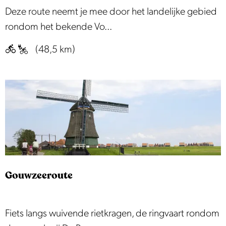
s
V
Deze route neemt je mee door het landelijke gebied
t
o
rondom het bekende Vo...
e
g
(48,5 km)
r
e
D
l
i
s
j
e
k
n
k
l
o
Gouwzeeroute
m
p
e
G
Fiets langs wuivende rietkragen, de ringvaart rondom
n