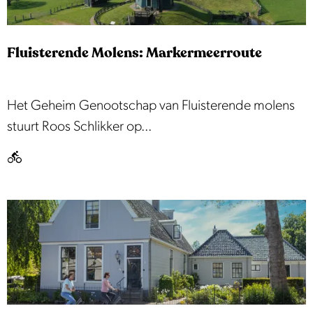
e
n
l
r
r
Fluisterende Molens: Markermeerroute
o
o
u
u
t
t
F
Het Geheim Genootschap van Fluisterende molens
e
e
l
stuurt Roos Schlikker op...
3
u
i
s
t
e
r
e
n