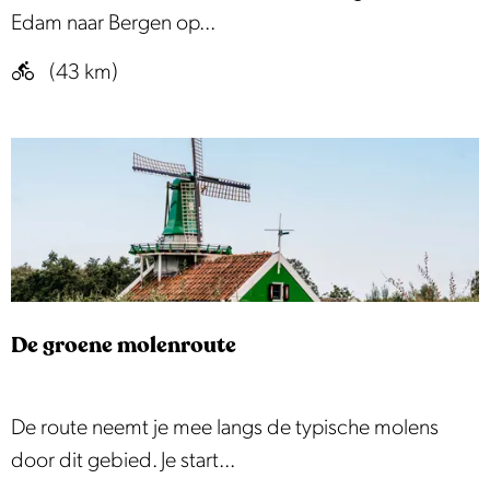
g
a
F
Edam naar Bergen op...
H
t
W
o
(43 km)
r
a
l
o
t
l
u
e
a
t
r
n
e
l
d
i
s
n
e
i
l
De groene molenroute
e
a
r
n
o
d
D
De route neemt je mee langs de typische molens
u
s
e
door dit gebied. Je start...
t