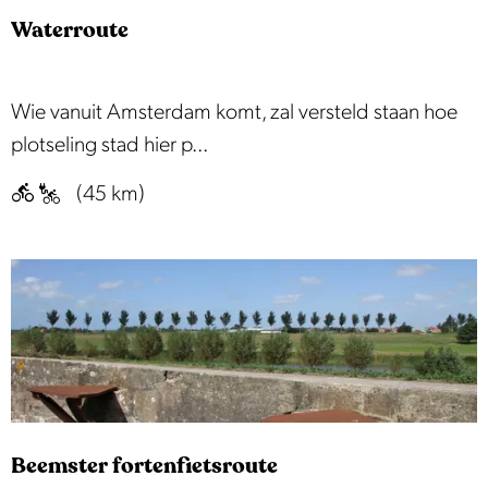
d
Waterroute
e
M
o
W
Wie vanuit Amsterdam komt, zal versteld staan hoe
l
a
plotseling stad hier p...
e
t
(45 km)
n
e
s
r
:
r
M
o
a
u
r
t
k
e
e
r
Beemster fortenfietsroute