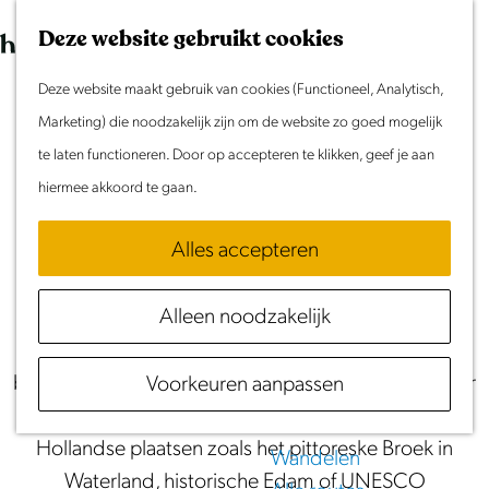
Morgen
G
K
Z
Dit weekend
Deze website gebruikt cookies
a
a
o
M
Evenement aanmelden
n
Deze website maakt gebruik van cookies (Functioneel, Analytisch,
a
e
e
Routes in Noord-
Doen & Beleven
a
Marketing) die noodzakelijk zijn om de website zo goed mogelijk
r
k
n
Zomer in Laag Holland
a
te laten functioneren. Door op accepteren te klikken, geef je aan
Holland
t
e
u
Met kinderen
r
hiermee akkoord te gaan.
n
Cultuur & Erfgoed
Het volledige overzicht van fiets- en
d
Samen eropuit
wandelroutes in Laag Holland
Alles accepteren
e
Rust & Stilte
h
Activiteiten
Alleen noodzakelijk
Fiets en wandel op je gemak door een typisch
o
Nederlands landschap met weidse landerijen,
m
Routes
bijzondere droogmakerijen en mooie uitzichten over
Voorkeuren aanpassen
e
Fietsen
water. Stop onderweg in iconische Noord-
p
Varen
Hollandse plaatsen zoals het pittoreske Broek in
a
Wandelen
Waterland, historische Edam of UNESCO
g