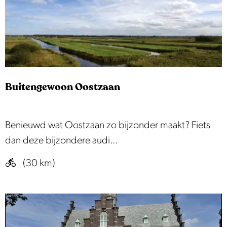
e
h
e
t
s
c
Buitengewoon Oostzaan
h
i
l
B
Benieuwd wat Oostzaan zo bijzonder maakt? Fiets
d
u
dan deze bijzondere audi...
e
i
(30 km)
r
t
a
e
c
n
h
g
t