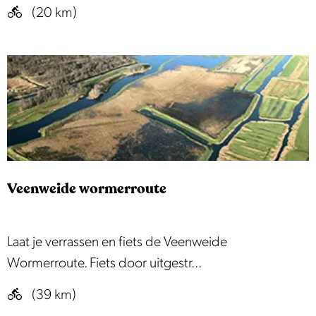
c
g
(20 km)
e
h
r
|
a
o
E
p
e
d
n
a
e
m
m
-
o
B
l
e
Veenweide wormerroute
e
v
n
e
r
V
Laat je verrassen en fiets de Veenweide
r
o
e
Wormerroute. Fiets door uitgestr...
w
u
e
i
(39 km)
t
n
j