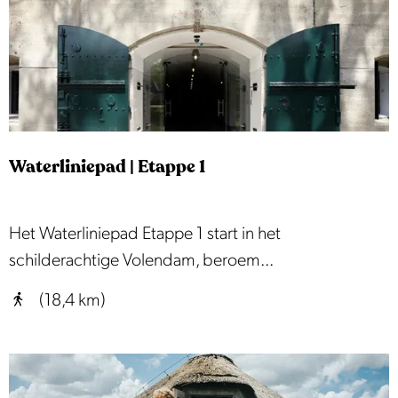
t
l
e
l
a
n
d
s
Waterliniepad | Etappe 1
e
P
o
W
Het Waterliniepad Etappe 1 start in het
n
a
schilderachtige Volendam, beroem...
t
t
(18,4 km)
j
e
e
r
s
l
r
i