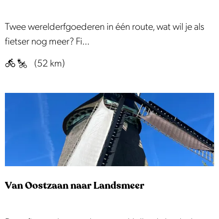
m
e
B
Twee werelderfgoederen in één route, wat wil je als
e
e
fietser nog meer? Fi...
r
e
r
(52 km)
m
o
s
u
t
t
e
e
r
f
o
r
Van Oostzaan naar Landsmeer
t
e
n