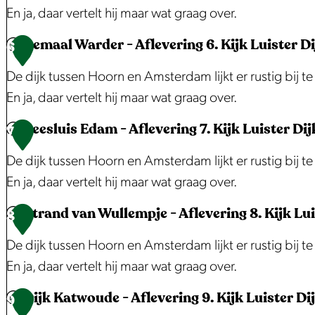
g
t
n
m
En ja, daar vertelt hij maar wat graag over.
d
H
-
t
a
i
Gemaal Warder - Aflevering 6. Kijk Luister Di
o
A
d
a
E
6
n
o
f
e
l
t
De dijk tussen Hoorn en Amsterdam lijkt er rustig bij 
g
r
l
W
C
e
En ja, daar vertelt hij maar wat graag over.
B
n
e
e
.
r
u
Zeesluis Edam - Aflevering 7. Kijk Luister Dij
-
v
e
M
s
G
7
s
A
e
l
a
h
e
De dijk tussen Hoorn en Amsterdam lijkt er rustig bij 
j
f
r
-
n
e
m
En ja, daar vertelt hij maar wat graag over.
e
l
i
A
t
i
a
o
Strand van Wullempje - Aflevering 8. Kijk Lui
e
n
f
e
m
a
Z
8
p
v
g
l
l
-
l
e
De dijk tussen Hoorn en Amsterdam lijkt er rustig bij 
d
e
2
e
-
A
W
e
En ja, daar vertelt hij maar wat graag over.
e
r
.
v
A
f
a
s
M
Dijk Katwoude - Aflevering 9. Kijk Luister Di
i
K
e
f
l
r
l
S
9
a