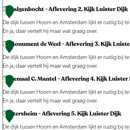
t
Galgenbocht - Aflevering 2. Kijk Luister Dijk
S
2
v
t
De dijk tussen Hoorn en Amsterdam lijkt er rustig bij 
e
a
En ja, daar vertelt hij maar wat graag over.
r
d
g
Monument de Weel - Aflevering 3. Kijk Luiste
s
G
3
r
s
a
De dijk tussen Hoorn en Amsterdam lijkt er rustig bij 
o
c
l
En ja, daar vertelt hij maar wat graag over.
t
h
g
e
Gemaal C. Mantel - Aflevering 4. Kijk Luister 
o
e
M
4
a
u
n
o
De dijk tussen Hoorn en Amsterdam lijkt er rustig bij 
f
w
b
n
En ja, daar vertelt hij maar wat graag over.
b
b
o
u
e
Etersheim - Aflevering 5. Kijk Luister Dijk
u
c
m
G
5
e
r
h
e
e
De dijk tussen Hoorn en Amsterdam lijkt er rustig bij 
l