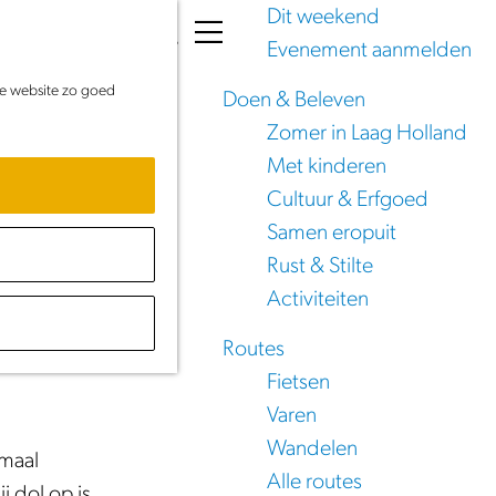
Dit weekend
K
Z
Evenement aanmelden
a
o
M
de website zo goed
a
e
e
Doen & Beleven
r
k
n
Zomer in Laag Holland
t
e
u
Met kinderen
n
Cultuur & Erfgoed
Samen eropuit
Rust & Stilte
Activiteiten
 14
Routes
Fietsen
Varen
Wandelen
emaal
Alle routes
j dol op is,