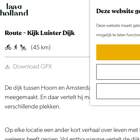
G
Deze website g
a
n
Deze website maakt gebru
Route - Kijk Luister Dijk
a
mogelijk te laten functi
a
(45 km)
r
d
Download GPX
e
h
De dijk tussen Hoorn en Amsterdam lijkt er rustig bij 
o
meegemaakt. En daar vertelt hij maar wat graag over. In ‘
m
verschillende plekken.
e
p
a
Op elke locatie een ander kort verhaal over leven met 
g
weleens heeft gezien. Vol enthousiasme vertelt de dijk 