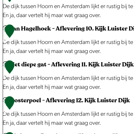
n
i
r
l
e
d
u
t
De dijk tussen Hoorn en Amsterdam lijkt er rustig bij 
r
g
j
i
e
v
e
i
r
En ja, daar vertelt hij maar wat graag over.
k
1
k
n
v
e
r
s
a
e
Jan Hagelhoek - Aflevering 10. Kijk Luister D
.
L
g
e
r
-
E
n
D
1
r
K
u
3
r
i
A
d
d
i
0
De dijk tussen Hoorn en Amsterdam lijkt er rustig bij 
m
i
i
.
i
n
f
a
v
j
En ja, daar vertelt hij maar wat graag over.
e
j
s
K
n
g
l
m
a
k
e
Het diepe gat - Aflevering 11. Kijk Luister Dijk
k
t
i
g
5
e
-
n
K
J
1
r
L
e
j
4
.
v
A
W
a
a
1
De dijk tussen Hoorn en Amsterdam lijkt er rustig bij 
d
u
r
k
.
K
e
f
u
t
n
En ja, daar vertelt hij maar wat graag over.
i
i
D
L
K
i
r
l
l
w
H
j
Oosterpoel - Aflevering 12. Kijk Luister Dijk
s
i
u
i
j
i
e
l
o
a
H
1
k
t
j
i
j
k
n
v
e
u
g
e
2
De dijk tussen Hoorn en Amsterdam lijkt er rustig bij 
e
k
s
k
L
g
e
m
d
e
t
En ja, daar vertelt hij maar wat graag over.
r
t
L
u
6
r
p
e
l
d