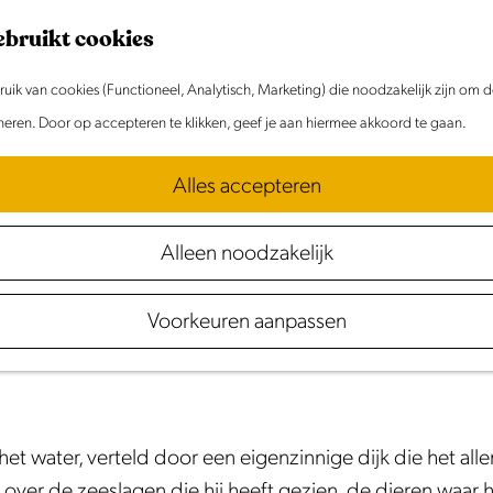
ebruikt cookies
ik van cookies (Functioneel, Analytisch, Marketing) die noodzakelijk zijn om 
oneren. Door op accepteren te klikken, geef je aan hiermee akkoord te gaan.
Alles accepteren
Alleen noodzakelijk
te liggen. Maar hij heeft door de eeuwen heen van alles
Voorkeuren aanpassen
Kijk Luister Dijk’ neemt de dijk je mee in zijn wereld, via
het water, verteld door een eigenzinnige dijk die het all
over de zeeslagen die hij heeft gezien, de dieren waar hi