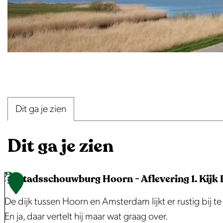
O
p
e
Dit ga je zien
n
p
Dit ga je zien
o
p
u
Stadsschouwburg Hoorn - Aflevering 1. Kijk L
1
p
De dijk tussen Hoorn en Amsterdam lijkt er rustig bij 
m
En ja, daar vertelt hij maar wat graag over.
e