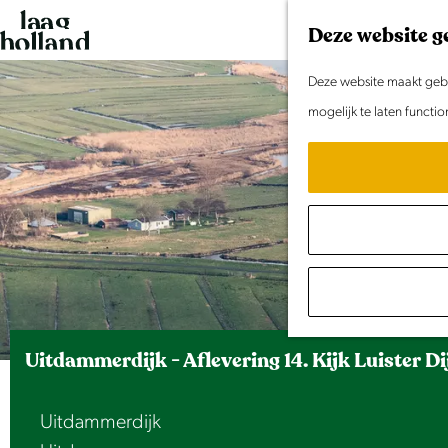
G
Deze website g
a
n
Deze website maakt gebru
a
mogelijk te laten functi
a
r
d
e
h
o
m
e
Uitdammerdijk - Aflevering 14. Kijk Luister Di
p
a
Uitdammerdijk
g