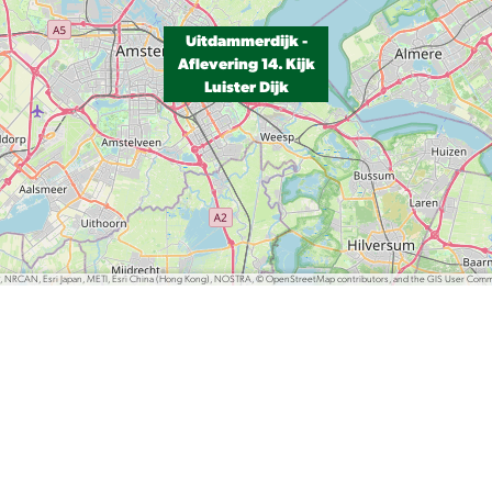
Uitdammerdijk -
Aflevering 14. Kijk
Luister Dijk
P, NRCAN, Esri Japan, METI, Esri China (Hong Kong), NOSTRA, © OpenStreetMap contributors, and the GIS User Com