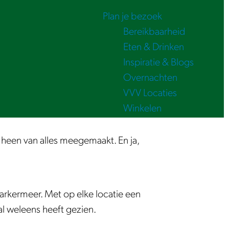
Plan je bezoek
Bereikbaarheid
Eten & Drinken
Inspiratie & Blogs
Overnachten
VVV Locaties
Winkelen
n heen van alles meegemaakt. En ja,
 Markermeer. Met op elke locatie een
al weleens heeft gezien.