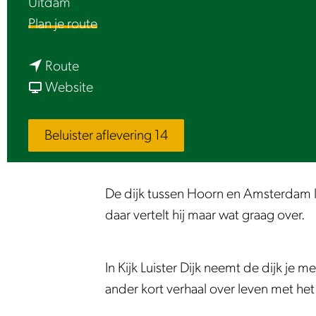
Uitdam
e
n
Plan je route
a
n
a
Route
a
v
r
Website
a
a
U
r
n
i
Beluister aflevering 14
U
U
t
i
i
d
t
t
a
De dijk tussen Hoorn en Amsterdam lij
d
d
m
daar vertelt hij maar wat graag over.
a
a
m
m
m
e
In Kijk Luister Dijk neemt de dijk je 
m
m
r
ander kort verhaal over leven met het
e
e
d