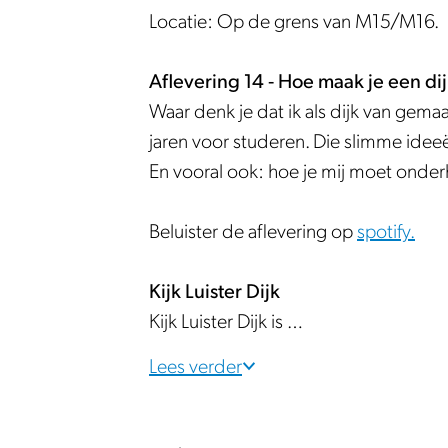
r
r
i
Locatie: Op de grens van M15/M16.
d
d
j
i
i
k
Aflevering 14 - Hoe maak je een di
j
j
-
Waar denk je dat ik als dijk van gemaa
k
k
A
jaren voor studeren. Die slimme idee
-
-
f
En vooral ook: hoe je mij moet onde
A
A
l
f
f
e
Beluister de aflevering op
spotify.
l
l
v
e
e
e
Kijk Luister Dijk
v
v
r
Kijk Luister Dijk is …
e
e
i
r
r
n
Lees verder
i
i
g
n
n
1