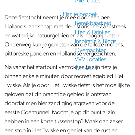
Alle routes
e
Plan je bezoek
Deze fietstocht neemt je mee door een oer-
Bereikbaarheid
Hollands landschap met de historische Zaanstreek
Eten & Drinken
en waterrijke natuurgebieden als hoogtepunten.
Inspiratie & Blogs
Onderweg kun je genieten van de talloze molens,
Overnachten
pittoreske panden en Hollandse vergezichten.
VVV Locaties
Na vanaf het startpunt vertrokken te zijn fiets je
Winkelen
binnen enkele minuten door recreatiegebied Het
Twiske. Als je door Het Twiske fietst is het moeilijk te
geloven dat dit prachtige gebied is ontstaan
doordat men hier zand ging afgraven voor de
eerste Coentunnel. Mocht je op dit punt al zin
hebben in een korte tussenstop? Maak dan zeker
een stop in Het Twiske en geniet van de rust en