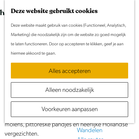
Morgen
G
K
Z
Dit weekend
Deze website gebruikt cookies
a
a
o
M
Evenement aanmelden
n
Deze website maakt gebruik van cookies (Functioneel, Analytisch,
a
e
e
Van Oostzaan naar Landsmeer
Doen & Beleven
a
Marketing) die noodzakelijk zijn om de website zo goed mogelijk
r
k
n
Zomer in Laag Holland
a
te laten functioneren. Door op accepteren te klikken, geef je aan
t
e
u
(51 km)
Met kinderen
r
hiermee akkoord te gaan.
n
Cultuur & Erfgoed
d
Download GPX
Samen eropuit
Alles accepteren
e
Rust & Stilte
h
Deze fietstocht gaat door puur Hollands landschap
Activiteiten
Alleen noodzakelijk
o
met de schitterende historische Zaanstreek en
m
Routes
prachtig waterrijke natuurgebieden als
Voorkeuren aanpassen
e
Fietsen
hoogtepunten. Je blijft genieten van de talloze
p
Varen
molens, pittoreske pandjes en heerlijke Hollandse
a
Wandelen
vergezichten.
g