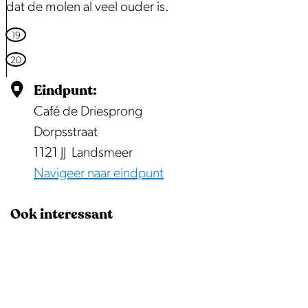
dat de molen al veel ouder is.
e
r
L
19
|
u
20
H
i
Eindpunt:
e
s
Café de Driesprong
t
t
Dorpsstraat
W
e
1121 JJ
Landsmeer
e
r
Navigeer naar eindpunt
e
|
s
T
Ook interessant
h
w
u
i
i
s
s
k
O
e