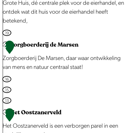
t
Grote Huis, dé centrale plek voor de eierhandel, en
e
ontdek wat dit huis voor de eierhandel heeft
a
betekend,
f
H
19
b
e
Zorgboerderij de Marsen
2
e
t
e
Zorgboerderij De Marsen, daar waar ontwikkeling
G
l
van mens en natuur centraal staat!
r
d
o
Z
16
i
t
o
15
n
e
r
g
13
H
g
Z
Het Oostzanerveld
3
u
b
a
i
o
Het Oostzanerveld is een verborgen parel in een
a
s