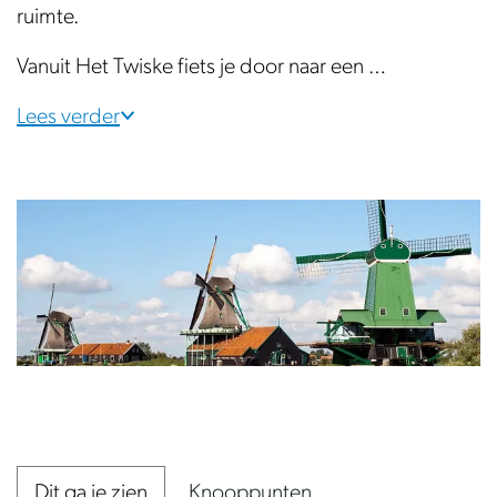
ruimte.
Vanuit Het Twiske fiets je door naar een …
Lees verder
O
p
e
Dit ga je zien
Knooppunten