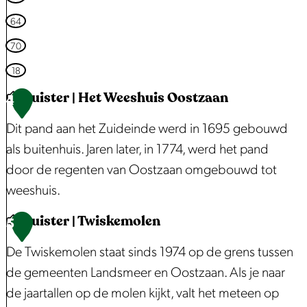
l
64
d
70
18
Luister | Het Weeshuis Oostzaan
4
Dit pand aan het Zuideinde werd in 1695 gebouwd
als buitenhuis. Jaren later, in 1774, werd het pand
door de regenten van Oostzaan omgebouwd tot
weeshuis.
Luister | Twiskemolen
L
5
u
De Twiskemolen staat sinds 1974 op de grens tussen
i
de gemeenten Landsmeer en Oostzaan. Als je naar
s
de jaartallen op de molen kijkt, valt het meteen op
t