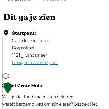
n
p
Dit ga je zien
o
p
u
Startpunt:
p
Café de Driesprong
m
Dorpsstraat
e
1121 JJ
Landsmeer
t
Navigeer naar startpunt
v
e
20
r
Het Grote Huis
1
g
r
Wist je dat Landsmeer jaren geleden
o
wereldberoemd was om zijn eieren? Bezoek Het