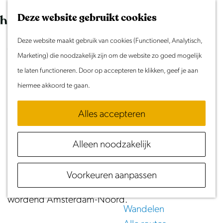
Morgen
G
K
Z
Dit weekend
Deze website gebruikt cookies
a
a
o
M
Evenement aanmelden
n
Deze website maakt gebruik van cookies (Functioneel, Analytisch,
a
e
e
Waterroute
Doen & Beleven
a
Marketing) die noodzakelijk zijn om de website zo goed mogelijk
r
k
n
Zomer in Laag Holland
a
te laten functioneren. Door op accepteren te klikken, geef je aan
t
e
u
(45 km)
Met kinderen
r
hiermee akkoord te gaan.
n
Cultuur & Erfgoed
d
Download GPX
Samen eropuit
Alles accepteren
e
Rust & Stilte
h
Wie vanuit Amsterdam komt, zal versteld staan hoe
Activiteiten
Alleen noodzakelijk
o
plotseling stad hier plaatsmaakt voor natuur. Maak
m
Routes
een plezierig tochtje met de pont en fiets door de
Voorkeuren aanpassen
e
Fietsen
natuur van Amsterdam in een steeds hipper
p
Varen
wordend Amsterdam-Noord.
a
Wandelen
g