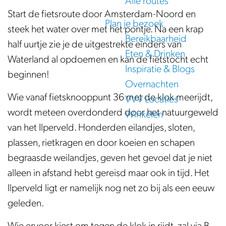
Alle routes
e
Start de fietsroute door Amsterdam-Noord en
Plan je bezoek
steek het water over met het pontje. Na een krap
Bereikbaarheid
half uurtje zie je de uitgestrekte einders van
Eten & Drinken
Waterland al opdoemen en kan de fietstocht echt
Inspiratie & Blogs
beginnen!
Overnachten
Wie vanaf fietsknooppunt 36 met de klok meerijdt,
VVV Locaties
wordt meteen overdonderd door het natuurgeweld
Winkelen
van het Ilperveld. Honderden eilandjes, sloten,
plassen, rietkragen en door koeien en schapen
begraasde weilandjes, geven het gevoel dat je niet
alleen in afstand hebt gereisd maar ook in tijd. Het
Ilperveld ligt er namelijk nog net zo bij als een eeuw
geleden.