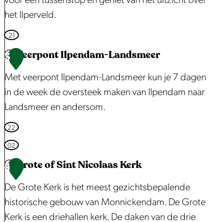
voor een tussenstop en geniet van het uitzicht over
e
H
het Ilperveld.
e
u
k
P
21
i
i
Veerpont Ilpendam-Landsmeer
3
s
c
Met veerpont Ilpendam-Landsmeer kun je 7 dagen
k
in de week de oversteek maken van Ilpendam naar
n
Landsmeer en andersom.
i
c
V
22
k
e
02
p
e
Grote of Sint Nicolaas Kerk
4
l
r
a
De Grote Kerk is het meest gezichtsbepalende
p
a
historische gebouw van Monnickendam. De Grote
o
t
Kerk is een driehallen kerk. De daken van de drie
n