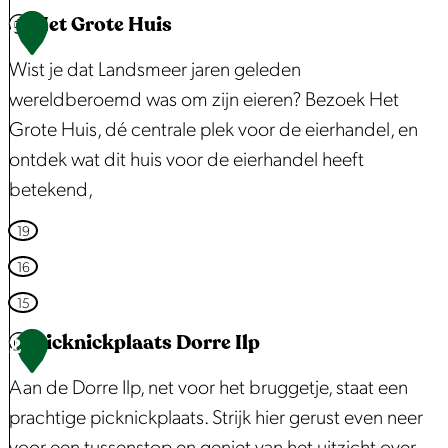
a
Het Grote Huis
1
f
b
Wist je dat Landsmeer jaren geleden
e
wereldberoemd was om zijn eieren? Bezoek Het
e
Grote Huis, dé centrale plek voor de eierhandel, en
l
ontdek wat dit huis voor de eierhandel heeft
d
betekend,
i
H
19
n
e
16
g
t
15
O
G
v
Picknickplaats Dorre Ilp
2
r
e
o
Aan de Dorre Ilp, net voor het bruggetje, staat een
r
t
prachtige picknickplaats. Strijk hier gerust even neer
l
e