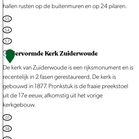
s
hallen rusten op de buitenmuren en op 24 pilaren.
t
D
I
G
55
o
l
r
54
r
p
o
r
57
e
t
e
Hervormde Kerk Zuiderwoude
n
5
e
I
d
o
De kerk van Zuiderwoude is een rijksmonument en is
l
a
f
recentelijk in 2 fasen gerestaureerd. De kerk is
p
m
S
gebouwd in 1877. Pronkstuk is de fraaie preekstoel
-
i
uit de 17e eeuw, afkomstig uit het vorige
L
n
kerkgebouw.
a
t
n
H
01
N
d
e
38
i
s
r