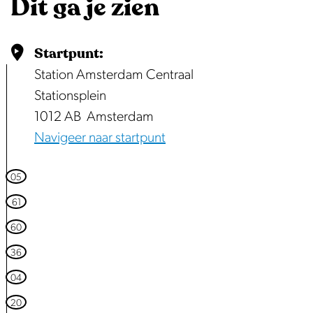
Dit ga je zien
o
p
u
Startpunt:
p
Station Amsterdam Centraal
m
Stationsplein
e
1012 AB
Amsterdam
t
Navigeer naar startpunt
v
e
05
r
61
g
60
r
36
o
t
04
e
20