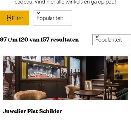
cadeau. Vind hier alle winkels en ga op pad!
W
S
Filter
o
a
r
t
S
97 t/m 120 van 157 resultaten
t
o
e
z
r
e
o
t
r
e
e
o
e
p
k
r
:
j
o
p
e
Juwelier Piet Schilder
: