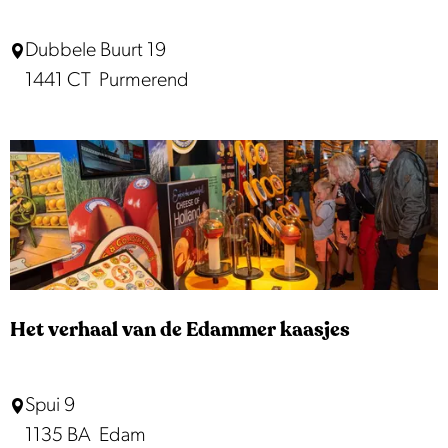
o
E
Dubbele Buurt 19
f
d
1441 CT
Purmerend
t
e
i
l
g
s
L
t
e
o
k
n
k
e
e
r
Het verhaal van de Edammer kaasjes
H
Spui 9
e
1135 BA
Edam