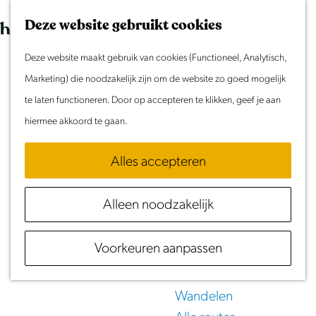
Morgen
G
K
Z
Dit weekend
Deze website gebruikt cookies
a
a
o
M
Evenement aanmelden
n
Deze website maakt gebruik van cookies (Functioneel, Analytisch,
a
e
e
Doen & Beleven
a
Marketing) die noodzakelijk zijn om de website zo goed mogelijk
r
k
n
Zomer in Laag Holland
a
te laten functioneren. Door op accepteren te klikken, geef je aan
t
e
u
Met kinderen
r
hiermee akkoord te gaan.
n
Cultuur & Erfgoed
d
Winkelen
Samen eropuit
Alles accepteren
e
Rust & Stilte
h
Activiteiten
Alleen noodzakelijk
o
m
Routes
Voorkeuren aanpassen
e
Fietsen
p
Varen
a
Wandelen
g