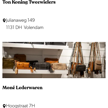
Ton Koning Tweewielers
e
n
T
Julianaweg 149
o
1131 DH
Volendam
n
K
o
n
i
n
g
T
Moné Lederwaren
w
e
M
Hoogstraat 7H
e