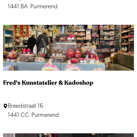
o
1441 BA
Purmerend
w
n
i
é
e
L
l
e
e
d
r
e
s
r
w
Fred's Kunstatelier & Kadoshop
a
r
F
Breedstraat 16
e
r
1441 CC
Purmerend
n
e
d