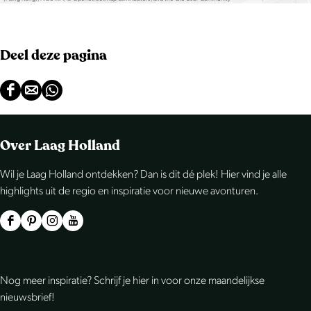
Deel deze pagina
D
D
D
e
e
e
e
e
e
Over Laag Holland
l
l
l
Wil je Laag Holland ontdekken? Dan is dit dé plek! Hier vind je alle
d
d
d
highlights uit de regio en inspiratie voor nieuwe avonturen.
e
e
e
z
z
z
F
P
I
Y
e
e
e
a
i
n
o
p
p
p
c
n
s
u
Nog meer inspiratie? Schrijf je hier in voor onze maandelijkse
a
a
a
e
t
t
T
nieuwsbrief!
g
g
g