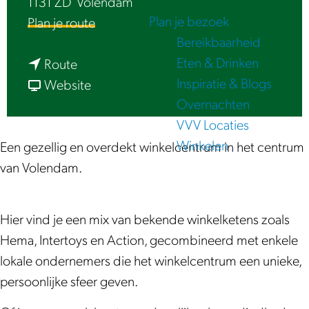
1131 ZD
Volendam
e
Plan je bezoek
n
Plan je route
Bereikbaarheid
a
Eten & Drinken
n
a
Route
Inspiratie & Blogs
a
v
r
Website
Overnachten
a
a
H
VVV Locaties
r
n
a
Winkelen
H
H
v
Een gezellig en overdekt winkelcentrum in het centrum
a
a
e
van Volendam.
v
v
n
e
e
h
Hier vind je een mix van bekende winkelketens zoals
n
n
o
Hema, Intertoys en Action, gecombineerd met enkele
h
h
f
lokale ondernemers die het winkelcentrum een unieke,
o
o
persoonlijke sfeer geven.
f
f