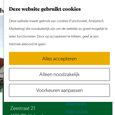
Dit weekend
G
K
Z
Deze website gebruikt cookies
Evenement aanmelden
a
a
o
M
n
Deze website maakt gebruik van cookies (Functioneel, Analytisch,
a
e
e
Doen & Beleven
a
Marketing) die noodzakelijk zijn om de website zo goed mogelijk te
r
k
n
Zomer in Laag Holland
a
laten functioneren. Door op accepteren te klikken, geef je aan
t
e
u
Met kinderen
r
hiermee akkoord te gaan.
n
Cultuur & Erfgoed
d
Samen eropuit
Alles accepteren
e
Rust & Stilte
h
Activiteiten
Alleen noodzakelijk
o
Routes
m
Fietsen
Voorkeuren aanpassen
e
Havenhof
Varen
p
Wandelen
a
Zeestraat 21
Alle routes
g