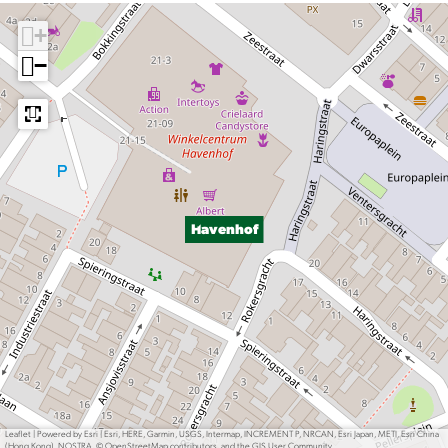
+
−
Havenhof
Leaflet
|
Powered by Esri | Esri, HERE, Garmin, USGS, Intermap, INCREMENT P, NRCAN, Esri Japan, METI, Esri China
(Hong Kong), NOSTRA, © OpenStreetMap contributors, and the GIS User Community