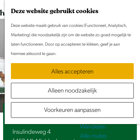
Dit weekend
G
K
Z
Deze website gebruikt cookies
Evenement aanmelden
a
a
o
M
n
Deze website maakt gebruik van cookies (Functioneel, Analytisch,
a
e
e
Doen & Beleven
a
Marketing) die noodzakelijk zijn om de website zo goed mogelijk te
r
k
n
Zomer in Laag Holland
a
laten functioneren. Door op accepteren te klikken, geef je aan
t
e
u
Met kinderen
r
hiermee akkoord te gaan.
n
Cultuur & Erfgoed
d
Samen eropuit
Alles accepteren
e
Rust & Stilte
h
Activiteiten
Alleen noodzakelijk
o
Routes
m
Fietsen
Voorkeuren aanpassen
e
Welkoop
Varen
p
Wandelen
a
Insulindeweg 4
Alle routes
g