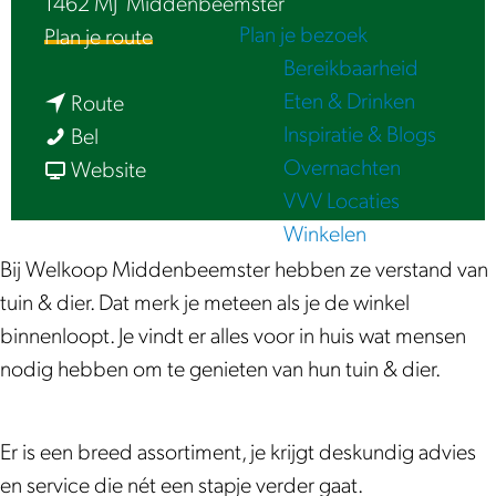
1462 MJ
Middenbeemster
e
Plan je bezoek
n
Plan je route
Bereikbaarheid
a
Eten & Drinken
n
a
Route
Inspiratie & Blogs
W
a
r
Bel
Overnachten
e
a
v
W
Website
VVV Locaties
l
r
a
e
Winkelen
k
W
n
l
o
e
W
k
Bij Welkoop Middenbeemster hebben ze verstand van
o
l
e
o
tuin & dier. Dat merk je meteen als je de winkel
p
k
l
o
binnenloopt. Je vindt er alles voor in huis wat mensen
o
k
p
nodig hebben om te genieten van hun tuin & dier.
o
o
p
o
Er is een breed assortiment, je krijgt deskundig advies
p
en service die nét een stapje verder gaat.