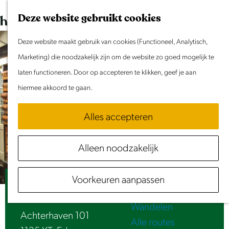
Dit weekend
G
K
Z
Deze website gebruikt cookies
Evenement aanmelden
a
a
o
M
n
Deze website maakt gebruik van cookies (Functioneel, Analytisch,
a
e
e
Doen & Beleven
a
Marketing) die noodzakelijk zijn om de website zo goed mogelijk te
r
k
n
Zomer in Laag Holland
a
laten functioneren. Door op accepteren te klikken, geef je aan
t
e
u
Met kinderen
r
hiermee akkoord te gaan.
n
Cultuur & Erfgoed
d
Samen eropuit
Alles accepteren
e
Rust & Stilte
h
Activiteiten
Alleen noodzakelijk
o
Routes
m
Fietsen
Voorkeuren aanpassen
e
Bakkerij Koning
Varen
p
Wandelen
a
Achterhaven 101
Alle routes
g