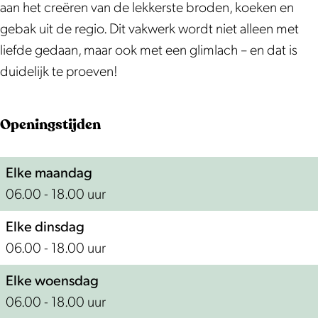
a
K
j
n
aan het creëren van de lekkerste broden, koeken en
k
o
K
i
gebak uit de regio. Dit vakwerk wordt niet alleen met
k
n
o
n
liefde gedaan, maar ook met een glimlach – en dat is
e
i
n
g
duidelijk te proeven!
r
n
i
i
g
n
Openingstijden
j
g
K
Elke maandag
o
06.00 - 18.00 uur
n
i
Elke dinsdag
n
06.00 - 18.00 uur
g
Elke woensdag
06.00 - 18.00 uur