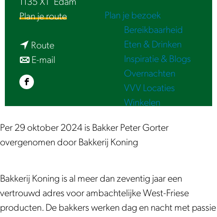
1135 XT
Edam
e
Plan je bezoek
n
Plan je route
Bereikbaarheid
a
Eten & Drinken
n
a
Route
Inspiratie & Blogs
a
n
r
E-mail
Overnachten
a
a
B
VVV Locaties
F
r
a
a
Winkelen
a
B
r
k
c
a
B
k
Per 29 oktober 2024 is Bakker Peter Gorter
e
k
a
e
overgenomen door Bakkerij Koning
b
k
k
r
o
e
k
i
o
r
e
j
Bakkerij Koning is al meer dan zeventig jaar een
k
i
r
K
vertrouwd adres voor ambachtelijke West-Friese
B
j
i
o
producten. De bakkers werken dag en nacht met passie