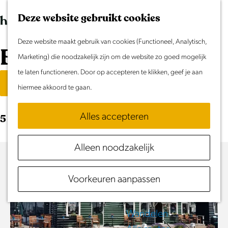
Morgen
G
K
Z
Dit weekend
Deze website gebruikt cookies
a
a
o
M
Evenement aanmelden
n
Deze website maakt gebruik van cookies (Functioneel, Analytisch,
a
e
e
Blogs
Doen & Beleven
a
Marketing) die noodzakelijk zijn om de website zo goed mogelijk
r
k
n
Zomer in Laag Holland
a
W
te laten functioneren. Door op accepteren te klikken, geef je aan
t
e
u
Filter
Met kinderen
r
hiermee akkoord te gaan.
n
a
Cultuur & Erfgoed
d
Samen eropuit
t
Alles accepteren
5 resultaten
e
Rust & Stilte
h
z
Activiteiten
Alleen noodzakelijk
o
o
m
Routes
Voorkeuren aanpassen
e
e
Fietsen
p
Varen
k
a
Wandelen
g