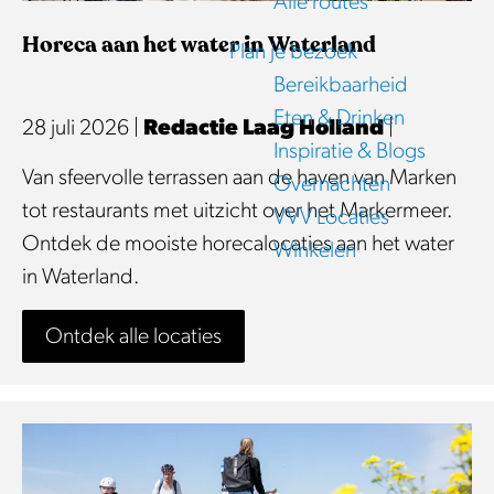
j
Alle routes
e
e
Horeca aan het water in Waterland
Plan je bezoek
?
Bereikbaarheid
Eten & Drinken
28 juli 2026
|
Redactie Laag Holland
|
Inspiratie & Blogs
H
Van sfeervolle terrassen aan de haven van Marken
Overnachten
o
tot restaurants met uitzicht over het Markermeer.
VVV Locaties
r
Ontdek de mooiste horecalocaties aan het water
Winkelen
e
in Waterland.
c
Ontdek alle locaties
a
a
a
n
h