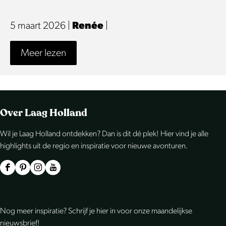
R
b
e
|
v
e
o
r
5 maart 2026
|
Renée
|
K
a
n
e
a
a
M
é
o
Meer lezen
r
a
r
e
e
v
s
b
e
|
e
m
o
m
K
r
a
e
e
a
Over Laag Holland
M
r
r
t
a
e
k
Wil je Laag Holland ontdekken? Dan is dit dé plek! Hier vind je alle
R
s
e
highlights uit de regio en inspiratie voor nieuwe avonturen.
t
e
m
m
E
n
a
e
F
P
I
Y
d
é
r
t
a
i
n
o
a
e
k
R
c
n
s
u
m
Nog meer inspiratie? Schrijf je hier in voor onze maandelijkse
|
t
e
e
t
t
T
nieuwsbrief!