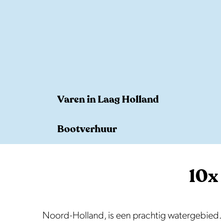
e
Varen in Laag Holland
V
Bootverhuur
a
r
B
e
o
10x
n
o
i
t
n
v
Noord-Holland, is een prachtig watergebied. J