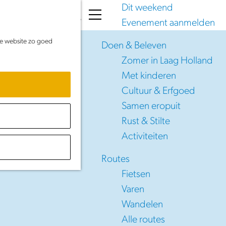
Dit weekend
K
Z
Evenement aanmelden
a
o
M
de website zo goed
a
e
e
Doen & Beleven
r
k
n
Zomer in Laag Holland
t
e
u
Met kinderen
n
Cultuur & Erfgoed
Samen eropuit
Rust & Stilte
lland
Activiteiten
Routes
Fietsen
Varen
Wandelen
Alle routes