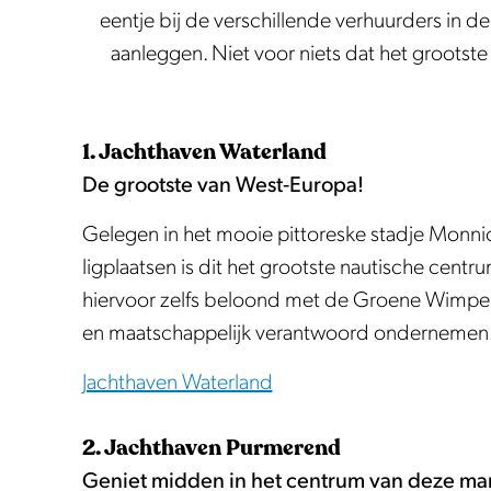
L
e
eentje bij de verschillende verhuurders in d
a
r
aanleggen. Niet voor niets dat het grootst
a
h
g
u
H
u
1. Jachthaven Waterland
o
r
De grootste van West-Europa!
l
Gelegen in het mooie pittoreske stadje Monn
l
ligplaatsen is dit het grootste nautische cent
a
hiervoor zelfs beloond met de Groene Wimpel,
n
en maatschappelijk verantwoord ondernemen
d
Jachthaven Waterland
2. Jachthaven Purmerend
Geniet midden in het centrum van deze ma