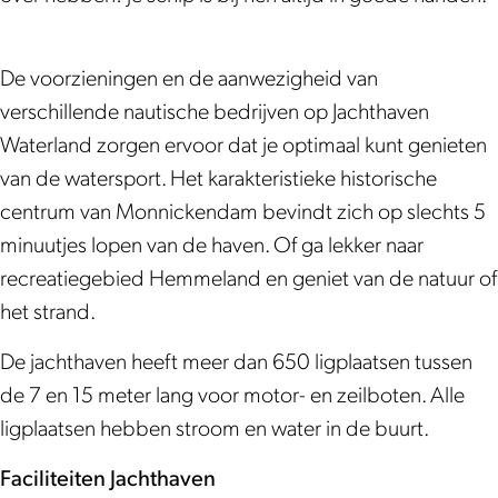
k
a
k
a
W
e
v
a
W
J
m
J
m
a
n
e
v
a
a
J
a
J
t
W
n
e
t
De voorzieningen en de aanwezigheid van
c
a
c
a
e
a
W
n
e
verschillende nautische bedrijven op Jachthaven
h
c
h
c
r
t
a
W
r
Waterland zorgen ervoor dat je optimaal kunt genieten
t
h
t
h
l
e
t
a
l
van de watersport. Het karakteristieke historische
h
t
h
t
a
r
e
t
a
centrum van Monnickendam bevindt zich op slechts 5
a
h
a
h
n
l
r
e
n
minuutjes lopen van de haven. Of ga lekker naar
v
a
v
a
d
a
l
r
d
recreatiegebied Hemmeland en geniet van de natuur of
e
v
e
v
n
a
l
het strand.
n
e
n
e
d
n
a
De jachthaven heeft meer dan 650 ligplaatsen tussen
W
n
W
n
d
n
de 7 en 15 meter lang voor motor- en zeilboten. Alle
a
W
a
W
d
ligplaatsen hebben stroom en water in de buurt.
t
a
t
a
e
t
e
t
Faciliteiten Jachthaven