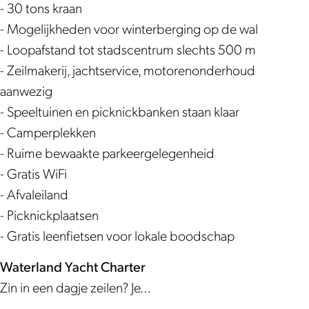
r
e
r
e
- 30 tons kraan
l
r
l
r
- Mogelijkheden voor winterberging op de wal
a
l
a
l
- Loopafstand tot stadscentrum slechts 500 m
n
a
n
a
- Zeilmakerij, jachtservice, motorenonderhoud
d
n
d
n
aanwezig
d
d
- Speeltuinen en picknickbanken staan klaar
- Camperplekken
- Ruime bewaakte parkeergelegenheid
- Gratis WiFi
- Afvaleiland
- Picknickplaatsen
- Gratis leenfietsen voor lokale boodschap
Waterland Yacht Charter
Zin in een dagje zeilen? Je…