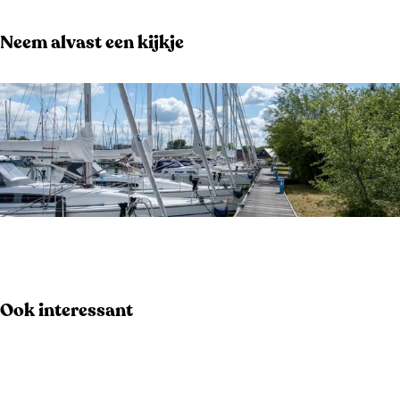
Neem alvast een kijkje
O
p
e
Ook interessant
n
p
o