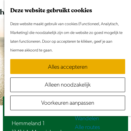
Dit weekend
G
K
Z
Deze website gebruikt cookies
Evenement aanmelden
a
a
o
M
n
Deze website maakt gebruik van cookies (Functioneel, Analytisch,
a
e
e
Doen & Beleven
a
Marketing) die noodzakelijk zijn om de website zo goed mogelijk te
r
k
n
Zomer in Laag Holland
a
laten functioneren. Door op accepteren te klikken, geef je aan
t
e
u
Met kinderen
r
hiermee akkoord te gaan.
n
Cultuur & Erfgoed
d
Samen eropuit
Alles accepteren
e
Rust & Stilte
h
Activiteiten
Alleen noodzakelijk
o
Routes
m
Fietsen
Voorkeuren aanpassen
e
Jachthaven Waterland
Varen
p
Wandelen
a
Hemmeland 1
Alle routes
g