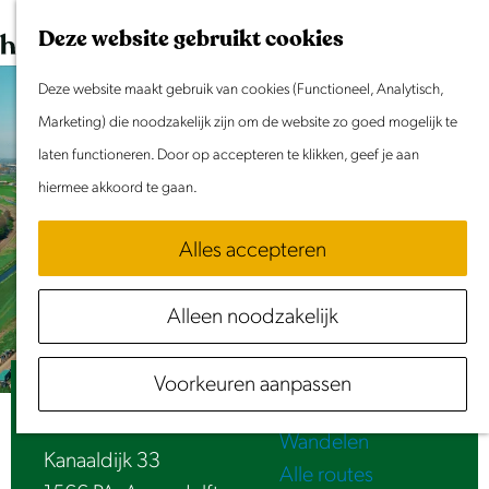
Dit weekend
G
K
Z
Deze website gebruikt cookies
Evenement aanmelden
a
a
o
M
n
Deze website maakt gebruik van cookies (Functioneel, Analytisch,
a
e
e
Doen & Beleven
a
Marketing) die noodzakelijk zijn om de website zo goed mogelijk te
r
k
n
Zomer in Laag Holland
a
laten functioneren. Door op accepteren te klikken, geef je aan
t
e
u
Met kinderen
r
hiermee akkoord te gaan.
n
Cultuur & Erfgoed
d
Samen eropuit
Alles accepteren
e
Rust & Stilte
h
Activiteiten
Alleen noodzakelijk
o
Routes
m
Fietsen
Voorkeuren aanpassen
e
Jachthaven Nauerna
Varen
p
Wandelen
a
Kanaaldijk 33
Alle routes
g