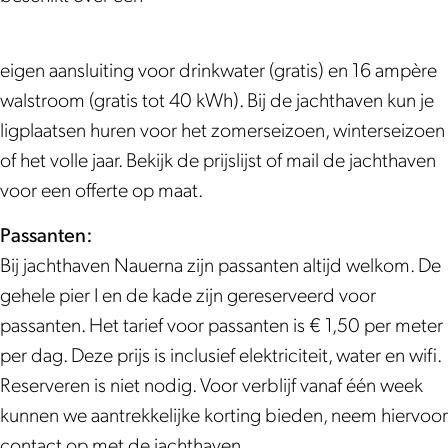
k
a
N
e
v
a
N
J
m
a
n
e
v
a
a
J
u
N
n
e
u
eigen aansluiting voor drinkwater (gratis) en 16 ampère
c
a
e
a
N
n
e
walstroom (gratis tot 40 kWh). Bij de jachthaven kun je
h
c
r
u
a
N
r
ligplaatsen huren voor het zomerseizoen, winterseizoen
t
h
n
e
u
a
n
of het volle jaar. Bekijk de prijslijst of mail de jachthaven
h
t
a
r
e
u
a
voor een offerte op maat.
a
h
n
r
e
Passanten:
v
a
a
n
r
Bij jachthaven Nauerna zijn passanten altijd welkom. De
e
v
a
n
gehele pier I en de kade zijn gereserveerd voor
n
e
a
passanten. Het tarief voor passanten is € 1,50 per meter
N
n
per dag. Deze prijs is inclusief elektriciteit, water en wifi.
a
N
Reserveren is niet nodig. Voor verblijf vanaf één week
u
a
kunnen we aantrekkelijke korting bieden, neem hiervoor
e
u
contact op met de jachthaven.