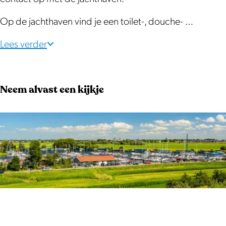
r
e
n
r
Op de jachthaven vind je een toilet-, douche- …
a
n
Lees verder
a
Neem alvast een kijkje
O
p