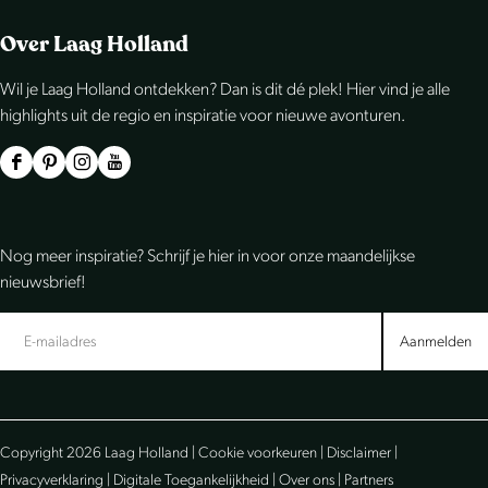
e
e
e
e
e
e
Over Laag Holland
l
l
l
Wil je Laag Holland ontdekken? Dan is dit dé plek! Hier vind je alle
d
d
d
highlights uit de regio en inspiratie voor nieuwe avonturen.
e
e
e
z
z
z
F
P
I
Y
e
e
e
a
i
n
o
p
p
p
c
n
s
u
Nog meer inspiratie? Schrijf je hier in voor onze maandelijkse
a
a
a
e
t
t
T
nieuwsbrief!
g
g
g
b
e
a
u
i
i
i
o
r
g
b
Aanmelden
n
n
n
o
e
r
e
a
a
a
k
s
a
L
o
o
o
L
t
m
a
Copyright 2026 Laag Holland |
Cookie voorkeuren
|
Disclaimer
|
p
p
p
a
L
L
a
Privacyverklaring
|
Digitale Toegankelijkheid
|
Over ons
|
Partners