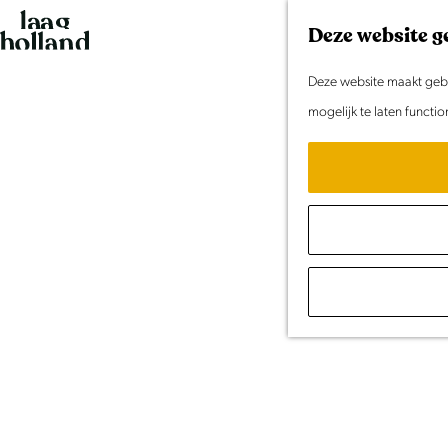
G
Deze website g
a
n
Deze website maakt gebru
a
mogelijk te laten functi
a
r
d
e
h
o
m
e
p
a
g