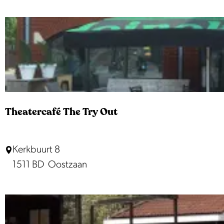
u
z
r
T
w
i
s
k
e
Theatercafé The Try Out
T
Kerkbuurt 8
h
1511 BD
Oostzaan
e
a
t