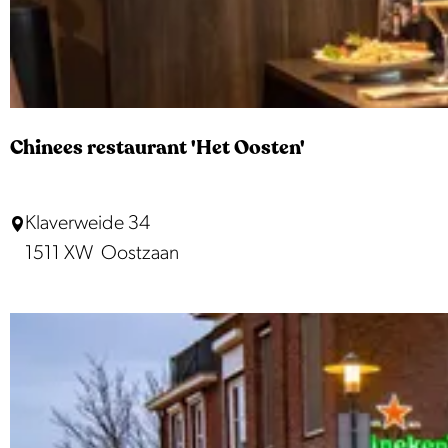
j
h
o
e
n
'
Chinees restaurant 'Het Oosten'
t
T
C
Klaverweide 34
w
h
1511 XW
Oostzaan
i
i
s
n
k
e
e
e
s
r