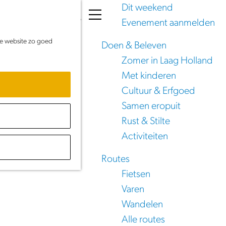
Dit weekend
K
Z
Evenement aanmelden
a
o
M
de website zo goed
a
e
e
Doen & Beleven
r
k
n
Zomer in Laag Holland
t
e
u
Met kinderen
n
Cultuur & Erfgoed
Samen eropuit
Rust & Stilte
Activiteiten
Routes
Fietsen
Varen
Wandelen
Alle routes