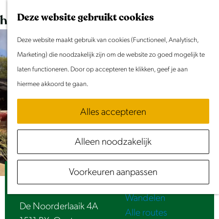
Dit weekend
G
K
Z
Deze website gebruikt cookies
Evenement aanmelden
a
a
o
M
n
Deze website maakt gebruik van cookies (Functioneel, Analytisch,
a
e
e
Doen & Beleven
a
Marketing) die noodzakelijk zijn om de website zo goed mogelijk te
r
k
n
Zomer in Laag Holland
a
laten functioneren. Door op accepteren te klikken, geef je aan
t
e
u
Met kinderen
r
hiermee akkoord te gaan.
n
Cultuur & Erfgoed
d
Samen eropuit
Alles accepteren
e
Rust & Stilte
h
Activiteiten
Alleen noodzakelijk
o
Routes
m
Fietsen
Voorkeuren aanpassen
e
Twiske Haven
Varen
p
Wandelen
a
De Noorderlaaik 4A
Alle routes
g