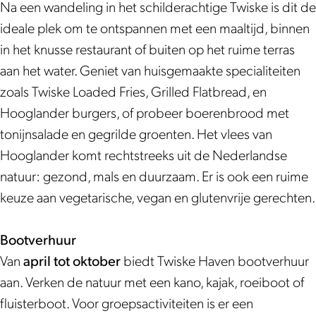
k
a
n
v
a
H
n
Na een wandeling in het schilderachtige Twiske is dit de
T
m
e
v
a
ideale plek om te ontspannen met een maaltijd, binnen
w
T
n
e
v
in het knusse restaurant of buiten op het ruime terras
i
w
n
e
aan het water. Geniet van huisgemaakte specialiteiten
s
i
n
zoals Twiske Loaded Fries, Grilled Flatbread, en
k
s
Hooglander burgers, of probeer boerenbrood met
e
k
tonijnsalade en gegrilde groenten. Het vlees van
H
e
Hooglander komt rechtstreeks uit de Nederlandse
a
H
natuur: gezond, mals en duurzaam. Er is ook een ruime
v
a
keuze aan vegetarische, vegan en glutenvrije gerechten.
e
v
n
e
Bootverhuur
n
Van
april tot oktober
biedt Twiske Haven bootverhuur
aan. Verken de natuur met een kano, kajak, roeiboot of
fluisterboot. Voor groepsactiviteiten is er een