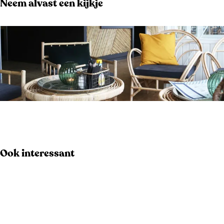
Neem alvast een kijkje
O
p
e
Ook interessant
n
p
o
p
u