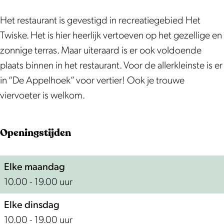
k
a
d
e
o
k
d
P
m
e
k
e
o
e
Het restaurant is gevestigd in recreatiegebied Het
a
P
A
d
k
e
A
Twiske. Het is hier heerlijk vertoeven op het gezellige en
n
a
p
e
d
k
p
zonnige terras. Maar uiteraard is er ook voldoende
n
n
p
A
e
d
p
plaats binnen in het restaurant. Voor de allerkleinste is er
e
n
e
p
A
e
e
in “De Appelhoek” voor vertier! Ook je trouwe
n
e
l
p
p
A
l
viervoeter is welkom.
k
n
e
p
p
o
k
l
e
p
Openingstijden
e
o
l
e
k
e
l
Elke maandag
d
k
10.00 - 19.00 uur
e
d
A
e
Elke dinsdag
p
A
10.00 - 19.00 uur