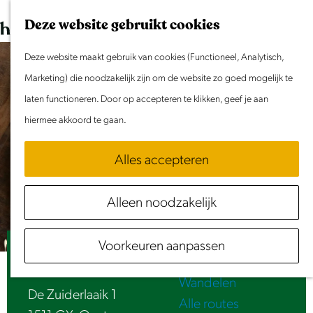
Dit weekend
G
K
Z
Deze website gebruikt cookies
Evenement aanmelden
a
a
o
M
n
Deze website maakt gebruik van cookies (Functioneel, Analytisch,
a
e
e
Doen & Beleven
a
Marketing) die noodzakelijk zijn om de website zo goed mogelijk te
r
k
n
Zomer in Laag Holland
a
laten functioneren. Door op accepteren te klikken, geef je aan
t
e
u
Met kinderen
r
hiermee akkoord te gaan.
n
Cultuur & Erfgoed
d
Samen eropuit
Alles accepteren
e
Rust & Stilte
h
Activiteiten
Alleen noodzakelijk
o
Routes
m
Fietsen
Voorkeuren aanpassen
e
Pannenkoek de Appel
Varen
p
Wandelen
a
De Zuiderlaaik 1
Alle routes
g