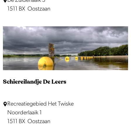
De Zuiderlaaik 3
l
1511 BX
Oostzaan
i
m
p
a
r
k
T
w
Schiereilandje De Leers
i
s
S
Recreatiegebied Het Twiske
k
c
Noorderlaaik 1
e
h
1511 BX
Oostzaan
i