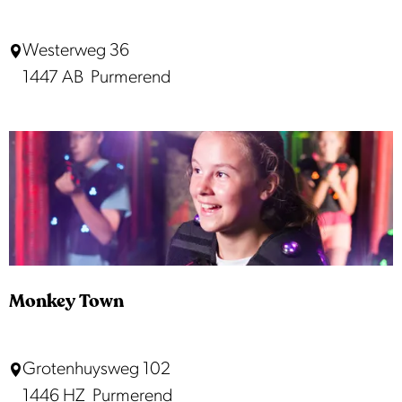
V
o
S
Westerweg 36
l
p
1447 AB
Purmerend
e
e
n
e
d
l
a
b
m
o
s
i
n
Monkey Town
h
e
M
Grotenhuysweg 102
t
o
1446 HZ
Purmerend
P