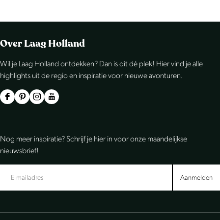
a
u
a
a
d
i
n
n
W
Over Laag Holland
a
d
a
a
r
i
a
a
Wil je Laag Holland ontdekken? Dan is dit dé plek! Hier vind je alle
d
highlights uit de regio en inspiratie voor nieuwe avonturen.
g
r
r
e
e
p
d
F
P
I
Y
r
p
a
e
a
i
n
o
c
n
s
u
a
g
v
Nog meer inspiratie? Schrijf je hier in voor onze maandelijkse
e
t
t
T
g
i
o
nieuwsbrief!
b
e
a
u
i
n
l
o
r
g
b
Aanmelden
n
a
g
o
e
r
e
a
e
k
s
a
L