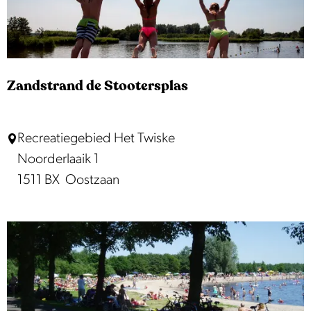
o
r
l
s
f
f
Zandstrand de Stootersplas
M
u
Z
Recreatiegebied Het Twiske
s
a
Noorderlaaik 1
e
n
1511 BX
Oostzaan
u
d
m
s
t
r
a
n