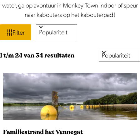
water, ga op avontuur in Monkey Town Indoor of speur
naar kabouters op het kabouterpad!
W
S
Filter
o
a
r
t
S
1 t/m 24 van 34 resultaten
t
o
e
z
r
e
o
t
r
e
e
o
e
p
k
r
:
j
o
p
e
Familiestrand het Vennegat
: