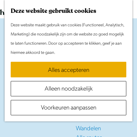
Morgen
G
K
Z
Dit weekend
Deze website gebruikt cookies
a
a
o
M
Evenement aanmelden
n
Deze website maakt gebruik van cookies (Functioneel, Analytisch,
a
e
e
Doen & Beleven
a
Marketing) die noodzakelijk zijn om de website zo goed mogelijk
r
k
n
Zomer in Laag Holland
a
te laten functioneren. Door op accepteren te klikken, geef je aan
t
e
u
Met kinderen
r
hiermee akkoord te gaan.
n
Cultuur & Erfgoed
d
Samen eropuit
Op
stap
met
Alles accepteren
e
Rust & Stilte
h
kinderen
Activiteiten
Alleen noodzakelijk
o
m
in Laag Holland
Routes
Voorkeuren aanpassen
e
Fietsen
p
Varen
a
Wandelen
g