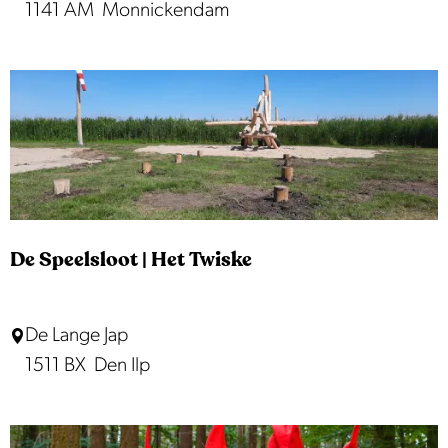
a
1141 AM
Monnickendam
t
e
r
l
a
n
d
s
De Speelsloot | Het Twiske
m
u
D
De Lange Jap
s
e
1511 BX
Den Ilp
e
S
u
p
m