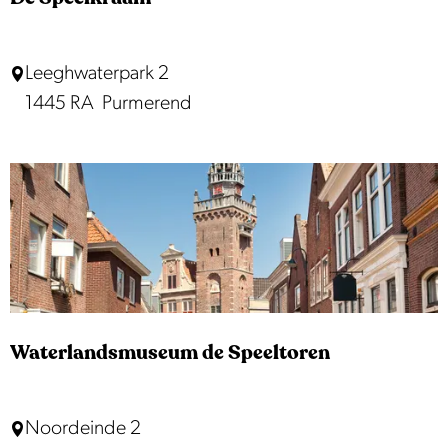
D
Leeghwaterpark 2
e
1445 RA
Purmerend
S
p
e
e
l
k
r
a
Waterlandsmuseum de Speeltoren
a
m
W
Noordeinde 2