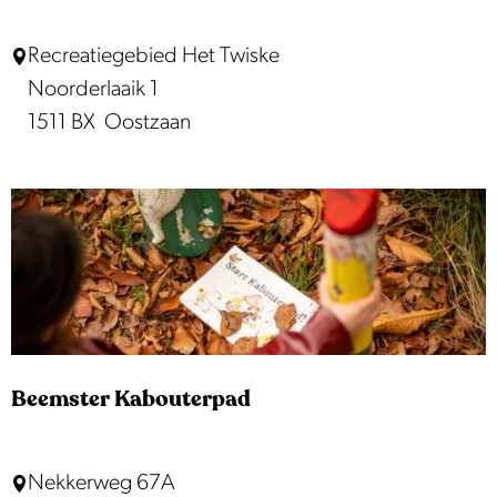
F
Recreatiegebied Het Twiske
a
Noorderlaaik 1
m
1511 BX
Oostzaan
i
l
i
e
s
t
r
a
Beemster Kabouterpad
n
d
B
Nekkerweg 67A
h