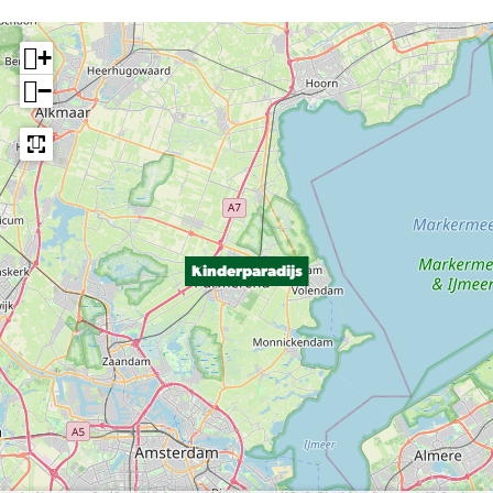
+
−
Kinderparadijs