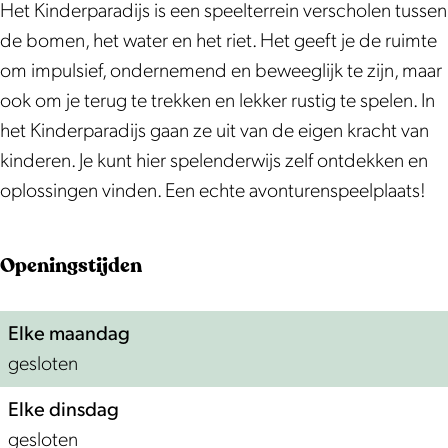
k
d
r
a
p
d
Het Kinderparadijs is een speelterrein verscholen tussen
K
i
a
r
a
i
de bomen, het water en het riet. Het geeft je de ruimte
i
j
d
a
r
j
om impulsief, ondernemend en beweeglijk te zijn, maar
n
s
i
d
a
s
ook om je terug te trekken en lekker rustig te spelen. In
d
j
i
d
het Kinderparadijs gaan ze uit van de eigen kracht van
e
s
j
i
kinderen. Je kunt hier spelenderwijs zelf ontdekken en
r
s
j
oplossingen vinden. Een echte avonturenspeelplaats!
p
s
a
Openingstijden
r
a
Elke maandag
d
gesloten
i
j
Elke dinsdag
s
gesloten