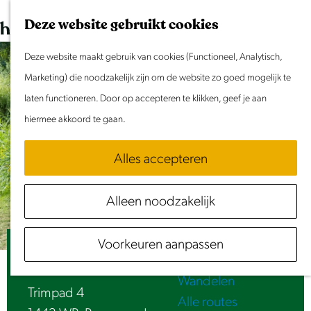
Dit weekend
G
K
Z
Deze website gebruikt cookies
Evenement aanmelden
a
a
o
M
n
Deze website maakt gebruik van cookies (Functioneel, Analytisch,
a
e
e
Doen & Beleven
a
Marketing) die noodzakelijk zijn om de website zo goed mogelijk te
r
k
n
Zomer in Laag Holland
a
laten functioneren. Door op accepteren te klikken, geef je aan
t
e
u
Met kinderen
r
hiermee akkoord te gaan.
n
Cultuur & Erfgoed
d
Samen eropuit
Alles accepteren
e
Rust & Stilte
h
Activiteiten
Alleen noodzakelijk
o
Routes
m
Fietsen
Voorkeuren aanpassen
e
Kinderparadijs
Varen
p
Wandelen
a
Trimpad 4
Alle routes
g