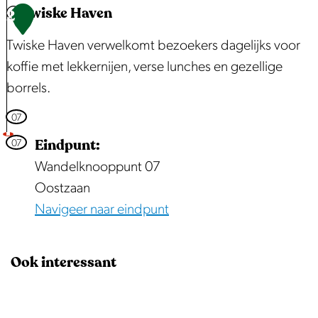
e
|
Twiske Haven
2
t
T
Twiske Haven verwelkomt bezoekers dagelijks voor
T
w
koffie met lekkernijen, verse lunches en gezellige
w
i
borrels.
i
s
s
k
T
07
k
e
w
Eindpunt:
07
e
m
i
Wandelknooppunt 07
o
s
Oostzaan
l
k
Navigeer naar eindpunt
e
e
n
H
Ook interessant
a
v
e