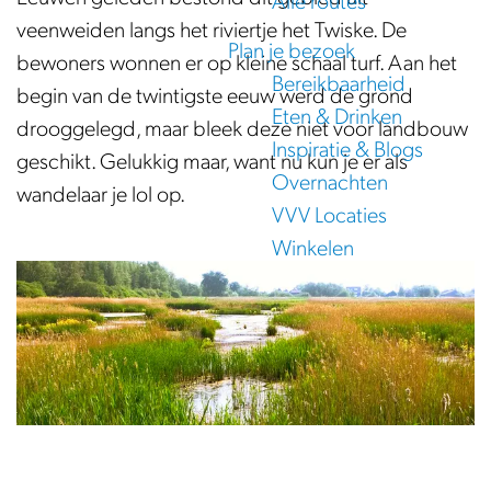
Alle routes
e
veenweiden langs het riviertje het Twiske. De
Plan je bezoek
bewoners wonnen er op kleine schaal turf. Aan het
Bereikbaarheid
begin van de twintigste eeuw werd de grond
Eten & Drinken
drooggelegd, maar bleek deze niet voor landbouw
Inspiratie & Blogs
geschikt. Gelukkig maar, want nu kun je er als
Overnachten
wandelaar je lol op.
VVV Locaties
Winkelen
O