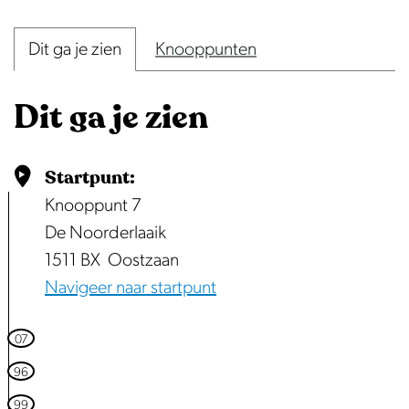
p
e
Dit ga je zien
Knooppunten
n
p
Dit ga je zien
o
p
u
Startpunt:
p
Knooppunt 7
m
De Noorderlaaik
e
1511 BX
Oostzaan
t
Navigeer naar startpunt
v
e
07
r
96
g
99