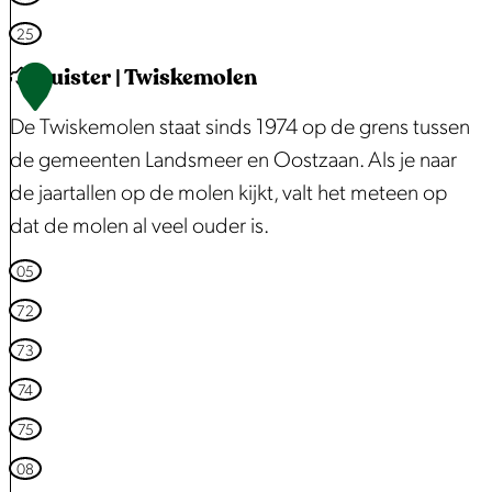
r
25
o
t
Luister | Twiskemolen
1
e
De Twiskemolen staat sinds 1974 op de grens tussen
a
de gemeenten Landsmeer en Oostzaan. Als je naar
f
de jaartallen op de molen kijkt, valt het meteen op
b
dat de molen al veel ouder is.
e
e
L
05
l
u
72
d
i
73
i
s
74
n
t
75
g
e
H
r
08