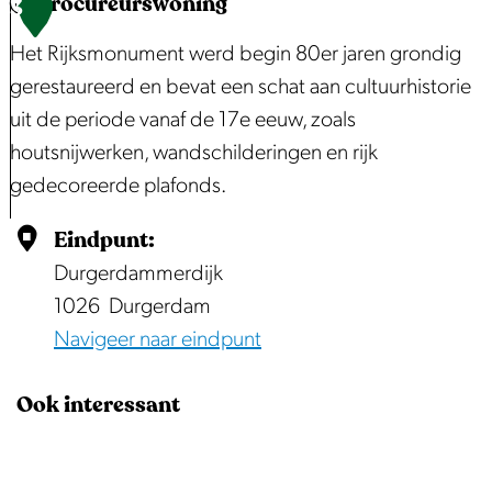
Procureurswoning
e
H
3
d
r
e
Het Rijksmonument werd begin 80er jaren grondig
i
K
t
gerestaureerd en bevat een schat aan cultuurhistorie
n
e
B
uit de periode vanaf de 17e eeuw, zoals
g
r
e
houtsnijwerken, wandschilderingen en rijk
B
k
r
gedecoreerde plafonds.
r
o
o
e
P
Eindpunt:
e
m
r
Durgerdammerdijk
k
d
o
1026
Durgerdam
i
e
c
Navigeer naar eindpunt
n
H
u
W
u
r
Ook interessant
a
i
e
t
s
u
e