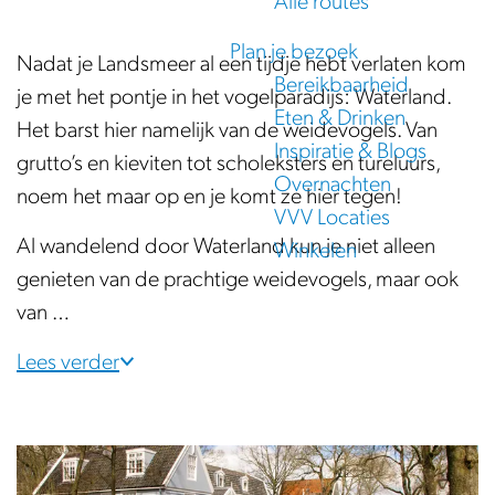
Alle routes
e
Plan je bezoek
Nadat je Landsmeer al een tijdje hebt verlaten kom
Bereikbaarheid
je met het pontje in het vogelparadijs: Waterland.
Eten & Drinken
Het barst hier namelijk van de weidevogels. Van
Inspiratie & Blogs
grutto’s en kieviten tot scholeksters en tureluurs,
Overnachten
noem het maar op en je komt ze hier tegen!
VVV Locaties
Al wandelend door Waterland kun je niet alleen
Winkelen
genieten van de prachtige weidevogels, maar ook
van …
Lees verder