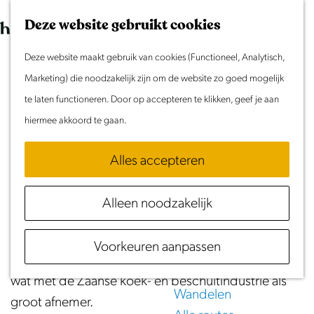
Morgen
G
K
Z
Dit weekend
Deze website gebruikt cookies
a
a
o
M
Evenement aanmelden
n
Deze website maakt gebruik van cookies (Functioneel, Analytisch,
a
e
e
Trekvogelpad | Etappe 5
Doen & Beleven
a
Marketing) die noodzakelijk zijn om de website zo goed mogelijk
r
k
n
Zomer in Laag Holland
a
te laten functioneren. Door op accepteren te klikken, geef je aan
t
e
u
(24,2 km)
Met kinderen
r
hiermee akkoord te gaan.
n
Cultuur & Erfgoed
d
Download GPX
Download PDF
Samen eropuit
Alles accepteren
e
Rust & Stilte
h
Etappe vijf van het Trekvogelpad start in het
Activiteiten
Alleen noodzakelijk
o
uitgestrekte lintdorp Landsmeer. Leuk om te weten
m
Routes
is dat Landsmeer in de 19e eeuw één van de
Voorkeuren aanpassen
e
Fietsen
grootste leveranciers van kippen- en ganzeneieren
p
Varen
wat met de Zaanse koek- en beschuitindustrie als
a
Wandelen
groot afnemer.
g