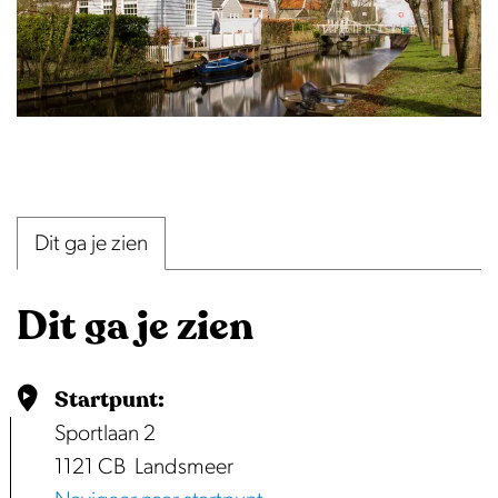
O
p
e
Dit ga je zien
n
p
Dit ga je zien
o
p
u
Startpunt:
p
Sportlaan 2
m
1121 CB
Landsmeer
e