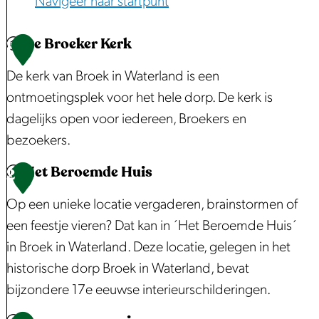
Navigeer naar startpunt
t
v
De Broeker Kerk
1
e
De kerk van Broek in Waterland is een
r
ontmoetingsplek voor het hele dorp. De kerk is
g
dagelijks open voor iedereen, Broekers en
r
bezoekers.
o
t
Het Beroemde Huis
D
2
e
e
Op een unieke locatie vergaderen, brainstormen of
a
B
een feestje vieren? Dat kan in ´Het Beroemde Huis´
f
r
in Broek in Waterland. Deze locatie, gelegen in het
b
o
historische dorp Broek in Waterland, bevat
e
e
bijzondere 17e eeuwse interieurschilderingen.
e
k
l