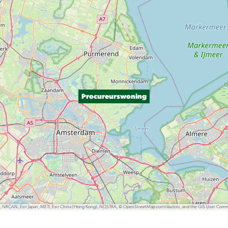
Procureurswoning
P, NRCAN, Esri Japan, METI, Esri China (Hong Kong), NOSTRA, © OpenStreetMap contributors, and the GIS User Com