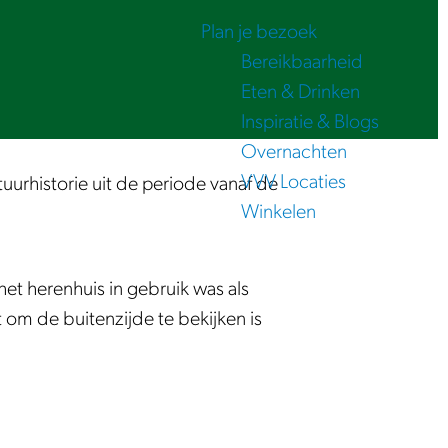
Plan je bezoek
Bereikbaarheid
Eten & Drinken
Inspiratie & Blogs
Overnachten
VVV Locaties
urhistorie uit de periode vanaf de
Winkelen
et herenhuis in gebruik was als
 om de buitenzijde te bekijken is