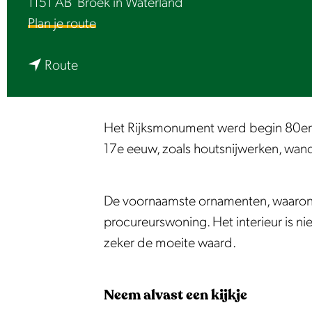
1151 AB
Broek in Waterland
e
n
Plan je route
a
n
a
Route
a
r
a
P
r
r
Het Rijksmonument werd begin 80er ja
P
o
17e eeuw, zoals houtsnijwerken, wan
r
c
o
u
De voornaamste ornamenten, waaronder
c
r
procureurswoning. Het interieur is ni
u
e
zeker de moeite waard.
r
u
e
r
Neem alvast een kijkje
u
s