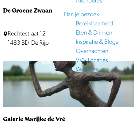
j
Alle routes
p
e
e
De Groene Zwaan
Plan je bezoek
:
Bereikbaarheid
Eten & Drinken
D
Rechtestraat 12
Inspiratie & Blogs
e
1483 BD
De Rijp
Overnachten
G
VVV Locaties
r
Winkelen
o
e
n
e
Z
w
Galerie Marijke de Vré
a
a