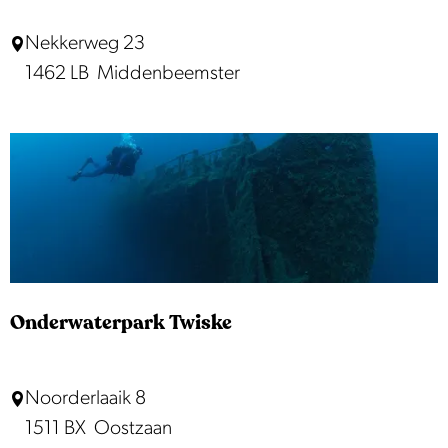
E
Nekkerweg 23
l
1462 LB
Middenbeemster
i
s
a
b
e
t
h
H
Onderwaterpark Twiske
o
e
O
Noorderlaaik 8
v
n
1511 BX
Oostzaan
e