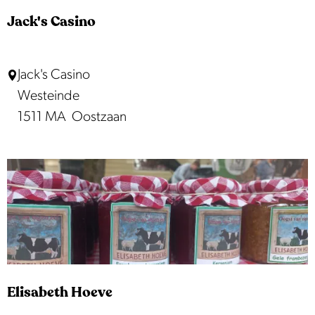
d
Jack's Casino
a
m
J
Jack's Casino
C
a
Westeinde
o
c
1511 MA
Oostzaan
u
k
n
'
t
s
r
C
y
a
s
s
i
i
d
n
e
Elisabeth Hoeve
o