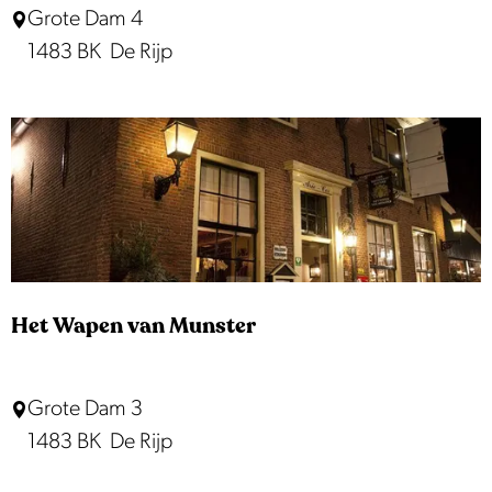
G
Grote Dam 4
n
a
1483 BK
De Rijp
l
e
r
i
e
M
a
r
Het Wapen van Munster
i
j
H
Grote Dam 3
k
e
1483 BK
De Rijp
e
t
d