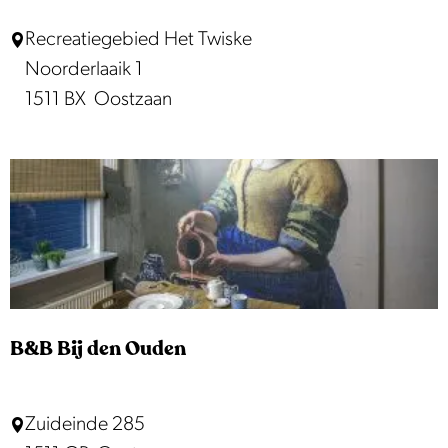
a
D
Recreatiegebied Het Twiske
a
o
Noorderlaaik 1
r
e
1511 BX
Oostzaan
b
s
o
s
e
t
r
r
d
a
e
n
r
d
i
j
B&B Bij den Ouden
B
Zuideinde 285