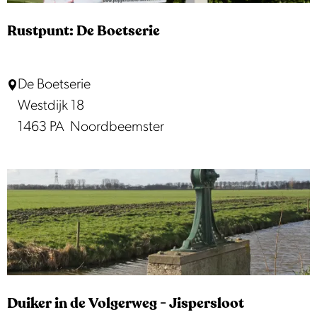
u
k
u
e
Rustpunt: De Boetserie
r
n
I
R
De Boetserie
l
u
Westdijk 18
p
s
1463 PA
Noordbeemster
e
t
r
p
v
u
e
n
l
t
d
:
D
e
Duiker in de Volgerweg - Jispersloot