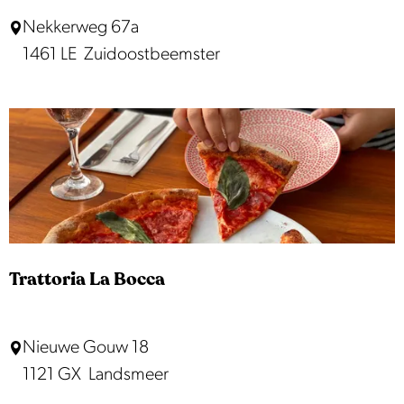
i
D
Nekkerweg 67a
t
e
1461 LE
Zuidoostbeemster
e
B
i
i
g
o
e
t
n
h
k
e
a
e
s
k
!
Trattoria La Bocca
T
Nieuwe Gouw 18
r
1121 GX
Landsmeer
a