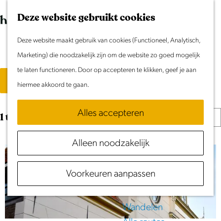
Morgen
G
K
Z
Dit weekend
Deze website gebruikt cookies
a
a
o
M
Evenement aanmelden
n
Deze website maakt gebruik van cookies (Functioneel, Analytisch,
a
e
e
Locaties
Doen & Beleven
a
Marketing) die noodzakelijk zijn om de website zo goed mogelijk
r
k
n
Zomer in Laag Holland
a
W
te laten functioneren. Door op accepteren te klikken, geef je aan
t
e
u
S
Filter
Met kinderen
r
hiermee akkoord te gaan.
n
o
a
Cultuur & Erfgoed
d
r
Samen eropuit
t
Alles accepteren
S
e
1 t/m 24 van 1041 resultaten
t
Rust & Stilte
o
h
e
z
Activiteiten
Alleen noodzakelijk
r
o
e
o
t
m
r
Routes
e
Voorkeuren aanpassen
e
e
o
Fietsen
e
p
p
Varen
k
r
a
:
Wandelen
o
g