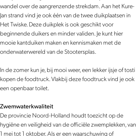
-
-
a
wandel over de aangrenzende strekdam. Aan het Kure-
J
J
n
Jan strand vind je ook één van de twee duikplaatsen in
a
a
s
Het Twiske. Deze duikplek is ook geschikt voor
n
n
t
beginnende duikers en minder validen. Je kunt hier
s
s
r
mooie kantduiken maken en kennismaken met de
t
t
a
onderwaterwereld van de Stootersplas.
r
r
n
a
a
d
In de zomer kun je, bij mooi weer, een lekker ijsje of tosti
n
n
kopen de foodtruck. Vlakbij deze foodtruck vind je ook
d
d
een openbaar toilet.
Zwemwaterkwaliteit
De provincie Noord-Holland houdt toezicht op de
hygiëne en veiligheid van de officiële zwemplekken, van
1 mei tot 1 oktober. Als er een waarschuwing of