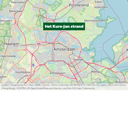
Het Kure-Jan strand
Leaflet
|
Powered by Esri | Esri, HERE, Garmin, USGS, Intermap, INCREMENT P, NRCAN, Esri Japan, METI, Esri China
(Hong Kong), NOSTRA, © OpenStreetMap contributors, and the GIS User Community
Deel deze pagina