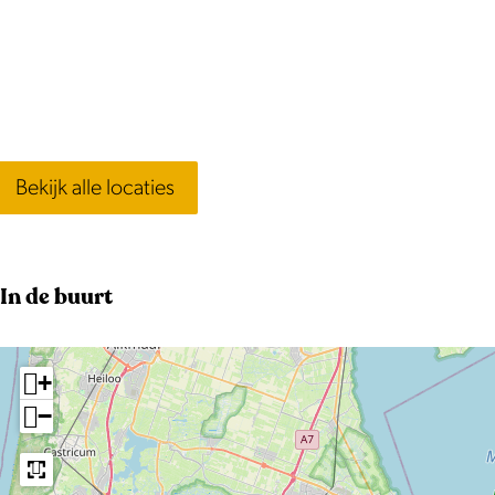
Bekijk alle locaties
In de buurt
+
−