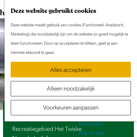
Dit weekend
G
K
Z
Deze website gebruikt cookies
Evenement aanmelden
a
a
o
M
n
Deze website maakt gebruik van cookies (Functioneel, Analytisch,
a
e
e
Doen & Beleven
a
Marketing) die noodzakelijk zijn om de website zo goed mogelijk te
r
k
n
Zomer in Laag Holland
a
laten functioneren. Door op accepteren te klikken, geef je aan
t
e
u
Met kinderen
r
hiermee akkoord te gaan.
n
Cultuur & Erfgoed
d
Samen eropuit
Alles accepteren
e
Rust & Stilte
h
Activiteiten
Alleen noodzakelijk
o
Routes
m
Fietsen
Voorkeuren aanpassen
e
Het Kure-Jan strand
Varen
p
Wandelen
a
Recreatiegebied Het Twiske
Alle routes
g