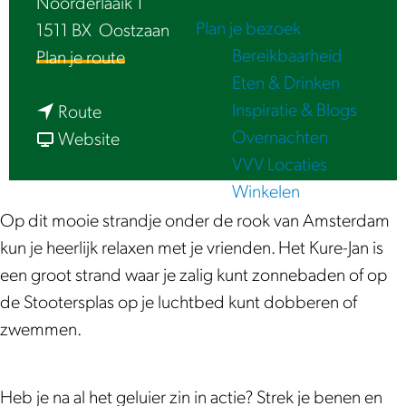
Noorderlaaik 1
e
Plan je bezoek
1511 BX
Oostzaan
Bereikbaarheid
n
Plan je route
Eten & Drinken
a
Inspiratie & Blogs
n
a
Route
Overnachten
a
v
r
Website
VVV Locaties
a
a
H
Winkelen
r
n
e
H
H
t
Op dit mooie strandje onder de rook van Amsterdam
e
e
K
kun je heerlijk relaxen met je vrienden. Het Kure-Jan is
t
t
u
een groot strand waar je zalig kunt zonnebaden of op
K
K
r
de Stootersplas op je luchtbed kunt dobberen of
u
u
e
zwemmen.
r
r
-
e
e
J
Heb je na al het geluier zin in actie? Strek je benen en